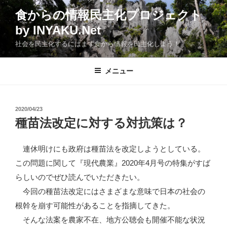
コ
食からの情報民主化プロジェクト
ン
by INYAKU.Net
テ
ン
社会を民主化するにはまず食から情報を民主化しよう！
ツ
へ
メニュー
ス
キ
ッ
投
2020/04/23
プ
稿
種苗法改定に対する対抗策は？
日:
連休明けにも政府は種苗法を改定しようとしている。
この問題に関して『現代農業』2020年4月号の特集がすば
らしいのでぜひ読んでいただきたい。
今回の種苗法改定にはさまざまな意味で日本の社会の
根幹を崩す可能性があることを指摘してきた。
そんな法案を農家不在、地方公聴会も開催不能な状況