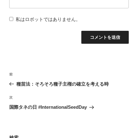
私はロボットではありません。
投
前
前
稿
の
種苗法：そろそろ種子主権の確立を考える時
ナ
投
稿
次
次
ビ
の
国際タネの日 #InternationalSeedDay
ゲ
投
ー
稿
シ
ョ
検索