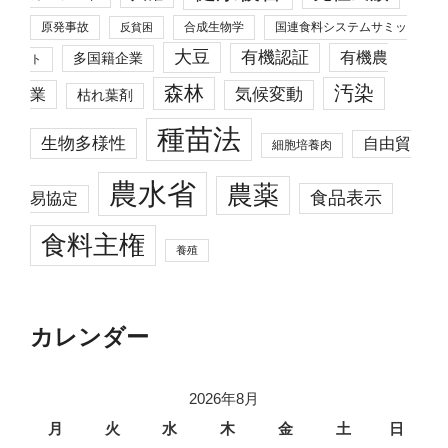
原発事故
合成生物学
国連食料システムサミッ
反貧困
大豆
有機認証
有機農
多国籍企業
ト
森林
汚染
業
気候変動
枯れ葉剤
種苗法
生物多様性
自由貿
細胞培養肉
農水省
農薬
食品表示
易協定
食料主権
養殖
カレンダー
2026年8月
月
火
水
木
金
土
日