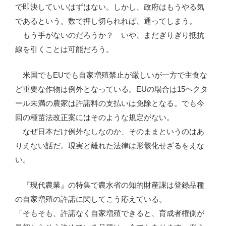
で即決していいはずはない。しかし、政府はもうやる気
であるという。数で押し切られれば、通ってしまう。
もう手がないのだろうか？ いや、まだぎりぎり抵抗
線を引くことは可能だろう。
米国でもEUでも自家増殖禁止が厳しいが一方で主食な
ど重要な作物は例外となっている。EUの場合は15ヘクタ
ール未満の農家は許諾料の支払いは免除となる。でも今
回の種苗法改正案にはそのような規定がない。
なぜ日本だけ例外なしなのか、そのままというのはあ
りえない話だ。現実と離れた法律は形骸化せざるをえな
い。
『現代農業』の特集で農水省の知的財産課は登録品種
の自家増殖の許諾に関してこう応えている。
「そもそも、許諾なく自家増殖できると、育成者権側が