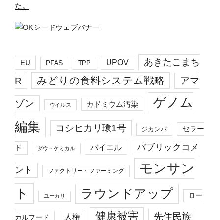
た。
あきたこまち
EU
UPOV
PFAS
TPP
みどりの食料システム戦略
R
アマ
ゲノム
ゾン
カドミウム汚染
ウイルス
編集
コシヒカリ環1号
セラー
ジカンバ
パブリックコメ
バイエル
ド
ダウ・ケミカル
モンサン
ント
ファクトリー・ファーミング
ト
ラウンドアップ
ロー
ユーカリ
健康被害
先住民族
人権
カルフード