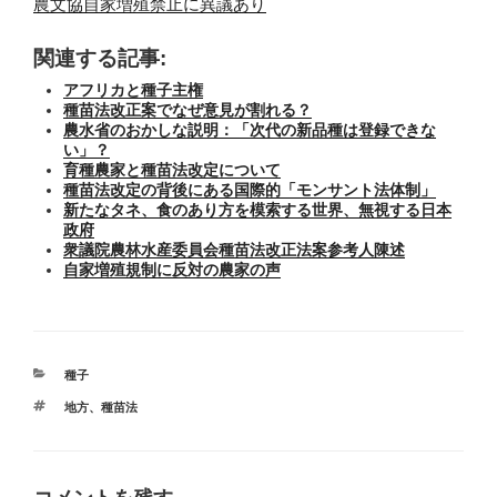
農文協自家増殖禁止に異議あり
関連する記事:
アフリカと種子主権
種苗法改正案でなぜ意見が割れる？
農水省のおかしな説明：「次代の新品種は登録できな
い」？
育種農家と種苗法改定について
種苗法改定の背後にある国際的「モンサント法体制」
新たなタネ、食のあり方を模索する世界、無視する日本
政府
衆議院農林水産委員会種苗法改正法案参考人陳述
自家増殖規制に反対の農家の声
カ
種子
テ
タ
地方
、
種苗法
ゴ
グ
リ
ー