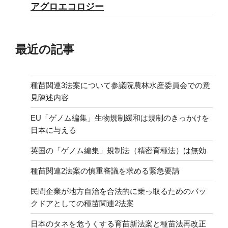
アグロエコロジー
最近の記事
種苗関連3法案について参議院農林水産委員会での意
見陳述内容
EU「ゲノム編集」生物規制緩和は規制のきっかけを
日本に与える
英国の「ゲノム編集」規制法（精密育種法）は無効
種苗関連2法案の慎重審議を求める緊急要請
民間企業が地方自治を合法的に乗っ取るためのバッ
クドアとしての種苗関連2法案
日本のタネを危うくする育苗新法案と種苗法再改正