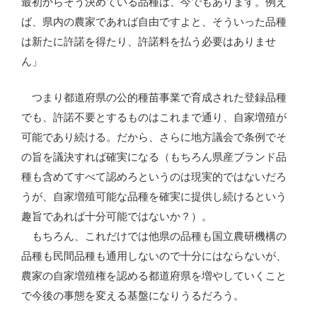
最初からそう決めている品種は、今でもあります。例え
ば、県内の農家であれば自由ですよと、そういった品種
は新たに許諾を得たり、許諾料を払う必要はありませ
ん」
つまり都道府県の公的種苗事業で育成された登録品種
でも、許諾不要とするものはこれまで通り、自家増殖が
可能であり続ける。だから、さらに地方議会で条例でそ
の旨を議決すれば確実になる（もちろん県産ブランド品
種も含めてすべて認めろというのは現実的ではないだろ
うが、自家増殖可能な品種を確実に提供し続けるという
趣旨であれば十分可能ではないか？）。
もちろん、これだけでは他県の品種も国立農研機構の
品種も民間品種も通用しないので十分にはならないが、
農家の自家増殖権を認める都道府県を増やしていくこと
で今後の事態を変える基盤になりうるだろう。