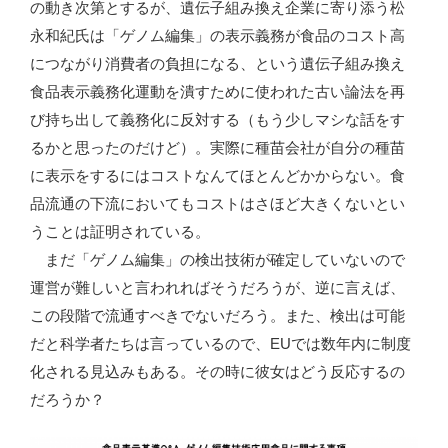
の動き次第とするが、遺伝子組み換え企業に寄り添う松
永和紀氏は「ゲノム編集」の表示義務が食品のコスト高
につながり消費者の負担になる、という遺伝子組み換え
食品表示義務化運動を潰すために使われた古い論法を再
び持ち出して義務化に反対する（もう少しマシな話をす
るかと思ったのだけど）。実際に種苗会社が自分の種苗
に表示をするにはコストなんてほとんどかからない。食
品流通の下流においてもコストはさほど大きくないとい
うことは証明されている。
まだ「ゲノム編集」の検出技術が確定していないので
運営が難しいと言われればそうだろうが、逆に言えば、
この段階で流通すべきでないだろう。また、検出は可能
だと科学者たちは言っているので、EUでは数年内に制度
化される見込みもある。その時に彼女はどう反応するの
だろうか？