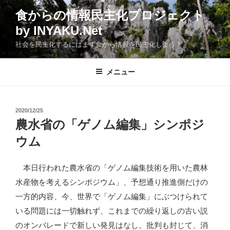
コ
食からの情報民主化プロジェクト
ン
by INYAKU.Net
テ
ン
社会を民主化するにはまず食から情報を民主化しよう！
ツ
へ
メニュー
ス
キ
ッ
投
2020/12/25
プ
稿
農水省の「ゲノム編集」シンポジ
日:
ウム
本日行われた農水省の「ゲノム編集技術を用いた農林
水産物を考えるシンポジウム」、予想通り推進側だけの
一方的内容、今、世界で「ゲノム編集」にぶつけられて
いる問題には一切触れず、これまでの繰り返しの古い説
のオンパレードで新しい発見はなし。批判も封じて、消