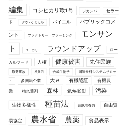
編集
コシヒカリ環1号
セラー
ジカンバ
パブリックコメ
バイエル
ド
ダウ・ケミカル
モンサン
ント
ファクトリー・ファーミング
ト
ラウンドアップ
ロー
ユーカリ
健康被害
先住民族
人権
カルフード
原発事故
合成生物学
国連食料システムサミッ
反貧困
大豆
有機認証
有機農
多国籍企業
ト
森林
汚染
業
気候変動
枯れ葉剤
種苗法
生物多様性
自由貿
細胞培養肉
農水省
農薬
食品表示
易協定