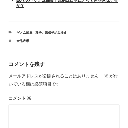
EUでの「ゲノム編集」規制は日本にとって何を意味する
か？
カ
ゲノム編集
、
種子
、
遺伝子組み換え
テ
タ
食品表示
ゴ
グ
リ
ー
コメントを残す
メールアドレスが公開されることはありません。
※
が付
いている欄は必須項目です
コメント
※