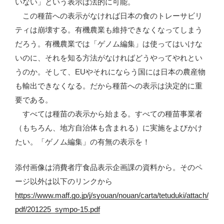
いない」という表示は法的に可能。
この種苗への表示がなければ日本の食のトレーサビリ
ティは崩壊する。有機農業も維持できなくなってしまう
だろう。有機農業では「ゲノム編集」は使ってはいけな
いのに、それを知る方法がなければどうやってやれとい
うのか。そして、EUやそれにならう国には日本の農産物
も輸出できなくなる。だから種苗への表示は決定的に重
要である。
すべては種苗の表示から始まる。すべての種苗事業者
（もちろん、地方自治体も含まれる）に実施をよびかけ
たい。「ゲノム編集」の有無の表示を！
添付画像は消費者庁食品表示企画課の資料から。そのペ
ージ以外は以下のリンクから
https://www.maff.go.jp/j/syouan/nouan/carta/tetuduki/attach/
pdf/201225_sympo-15.pdf