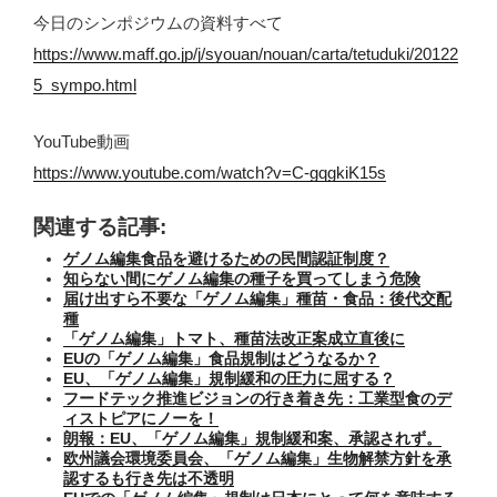
今日のシンポジウムの資料すべて
https://www.maff.go.jp/j/syouan/nouan/carta/tetuduki/20122
5_sympo.html
YouTube動画
https://www.youtube.com/watch?v=C-gqgkiK15s
関連する記事:
ゲノム編集食品を避けるための民間認証制度？
知らない間にゲノム編集の種子を買ってしまう危険
届け出すら不要な「ゲノム編集」種苗・食品：後代交配
種
「ゲノム編集」トマト、種苗法改正案成立直後に
EUの「ゲノム編集」食品規制はどうなるか？
EU、「ゲノム編集」規制緩和の圧力に屈する？
フードテック推進ビジョンの行き着き先：工業型食のデ
ィストピアにノーを！
朗報：EU、「ゲノム編集」規制緩和案、承認されず。
欧州議会環境委員会、「ゲノム編集」生物解禁方針を承
認するも行き先は不透明