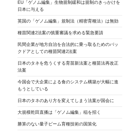
EU「ゲノム編集」生物規制緩和は規制のきっかけを
日本に与える
英国の「ゲノム編集」規制法（精密育種法）は無効
種苗関連2法案の慎重審議を求める緊急要請
民間企業が地方自治を合法的に乗っ取るためのバッ
クドアとしての種苗関連2法案
日本のタネを危うくする育苗新法案と種苗法再改正
法案
今国会で大企業による食のシステム構築が大幅に進
もうとしている
日本のタネのあり方を変えてしまう法案が国会に
大規模乾田直播は「ゲノム編集」稲を招く
勝算のない量子ビーム育種技術の国策化