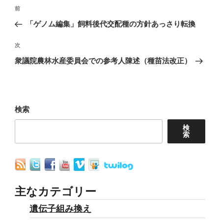
投
前
前
稿
の
「ゲノム編集」飼料後代交配種の方針あっさり転換
ナ
投
稿
次
次
ビ
の
衆議院農林水産委員会での参考人陳述（種苗法改正）
ゲ
投
ー
稿
シ
ョ
検索
ン
検
索
主なカテゴリー
遺伝子組み換え