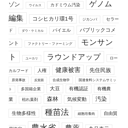
ゲノム
ゾン
カドミウム汚染
ウイルス
編集
コシヒカリ環1号
セラー
ジカンバ
パブリックコメ
バイエル
ド
ダウ・ケミカル
モンサン
ント
ファクトリー・ファーミング
ト
ラウンドアップ
ロー
ユーカリ
健康被害
先住民族
人権
カルフード
原発事故
合成生物学
国連食料システムサミッ
反貧困
大豆
有機認証
有機農
多国籍企業
ト
森林
汚染
業
気候変動
枯れ葉剤
種苗法
生物多様性
自由貿
細胞培養肉
農水省
農薬