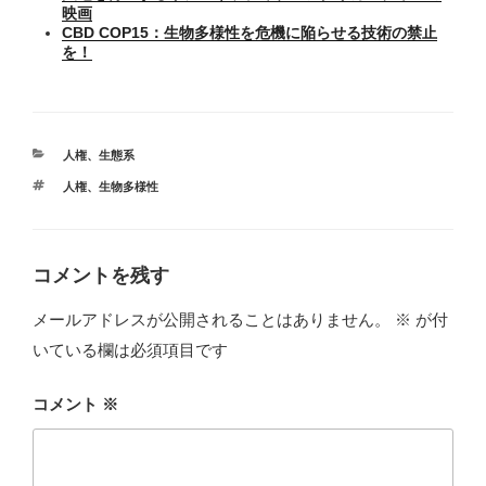
映画
CBD COP15：生物多様性を危機に陥らせる技術の禁止
を！
カ
人権
、
生態系
テ
タ
人権
、
生物多様性
ゴ
グ
リ
ー
コメントを残す
メールアドレスが公開されることはありません。
※
が付
いている欄は必須項目です
コメント
※