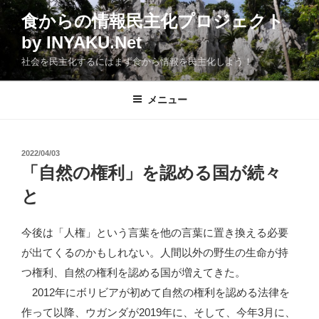
コ
食からの情報民主化プロジェクト
ン
by INYAKU.Net
テ
ン
社会を民主化するにはまず食から情報を民主化しよう！
ツ
へ
メニュー
ス
キ
ッ
投
2022/04/03
プ
稿
「自然の権利」を認める国が続々
日:
と
今後は「人権」という言葉を他の言葉に置き換える必要
が出てくるのかもしれない。人間以外の野生の生命が持
つ権利、自然の権利を認める国が増えてきた。
2012年にボリビアが初めて自然の権利を認める法律を
作って以降、ウガンダが2019年に、そして、今年3月に、