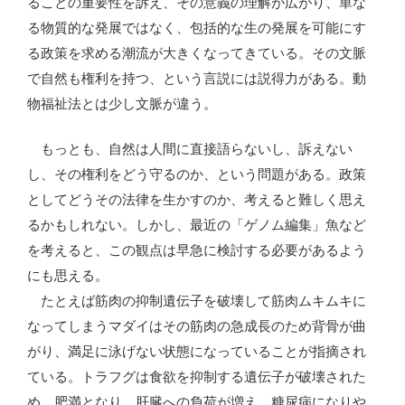
ることの重要性を訴え、その意義の理解が広がり、単な
る物質的な発展ではなく、包括的な生の発展を可能にす
る政策を求める潮流が大きくなってきている。その文脈
で自然も権利を持つ、という言説には説得力がある。動
物福祉法とは少し文脈が違う。
もっとも、自然は人間に直接語らないし、訴えない
し、その権利をどう守るのか、という問題がある。政策
としてどうその法律を生かすのか、考えると難しく思え
るかもしれない。しかし、最近の「ゲノム編集」魚など
を考えると、この観点は早急に検討する必要があるよう
にも思える。
たとえば筋肉の抑制遺伝子を破壊して筋肉ムキムキに
なってしまうマダイはその筋肉の急成長のため背骨が曲
がり、満足に泳げない状態になっていることが指摘され
ている。トラフグは食欲を抑制する遺伝子が破壊された
め、肥満となり、肝臓への負荷が増え、糖尿病になりや