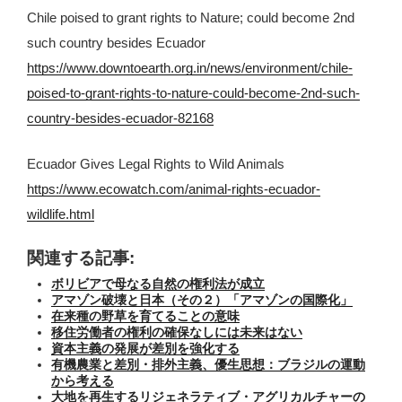
Chile poised to grant rights to Nature; could become 2nd
such country besides Ecuador
https://www.downtoearth.org.in/news/environment/chile-
poised-to-grant-rights-to-nature-could-become-2nd-such-
country-besides-ecuador-82168
Ecuador Gives Legal Rights to Wild Animals
https://www.ecowatch.com/animal-rights-ecuador-
wildlife.html
関連する記事:
ボリビアで母なる自然の権利法が成立
アマゾン破壊と日本（その２）「アマゾンの国際化」
在来種の野草を育てることの意味
移住労働者の権利の確保なしには未来はない
資本主義の発展が差別を強化する
有機農業と差別・排外主義、優生思想：ブラジルの運動
から考える
大地を再生するリジェネラティブ・アグリカルチャーの