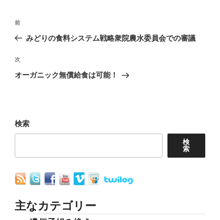
投
前
前
稿
の
みどりの食料システム戦略衆院農水委員会での審議
ナ
投
稿
次
次
ビ
の
オーガニック無償給食は可能！
ゲ
投
ー
稿
シ
ョ
検索
ン
検
索
主なカテゴリー