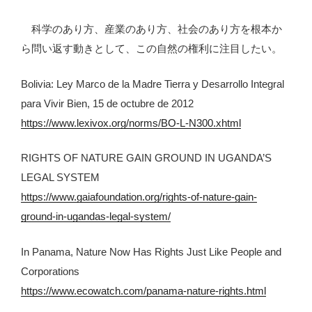
科学のあり方、産業のあり方、社会のあり方を根本か
ら問い返す動きとして、この自然の権利に注目したい。
Bolivia: Ley Marco de la Madre Tierra y Desarrollo Integral
para Vivir Bien, 15 de octubre de 2012
https://www.lexivox.org/norms/BO-L-N300.xhtml
RIGHTS OF NATURE GAIN GROUND IN UGANDA’S
LEGAL SYSTEM
https://www.gaiafoundation.org/rights-of-nature-gain-
ground-in-ugandas-legal-system/
In Panama, Nature Now Has Rights Just Like People and
Corporations
https://www.ecowatch.com/panama-nature-rights.html