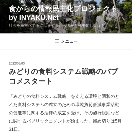
コ
食からの情報民主化プロジェクト
ン
by INYAKU.Net
テ
ン
社会を民主化するにはまず食から情報を民主化しよう！
ツ
へ
メニュー
ス
キ
ッ
投
2022/05/03
プ
稿
みどりの食料システム戦略のパブ
日:
コメスタート
「みどりの食料システム戦略」を支える環境と調和のと
れた食料システムの確立のための環境負荷低減事業活動
の促進等に関する法律の成立を受け、その施行規則など
に関するパブリックコメントが始まった。締め切りは5月
31日。