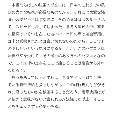
本当ならばこの法案の成立には、日本のこれまでの農
政の大きな転換が必要なものだから、それには大変な議
論が必要だったはずなのに、その議論はほぼスルーされ
て、スピード可決してしまった。参考人陳述の中に重要
な指摘はいくつもあったものの、市民の声は国会審議に
は十分反映されたとは言い切れないのだから、ここでも
の申したいという気分になるが、ただ、このパブコメは
法律成立を受けて、その施行のあり方へのパブコメなの
で、この法律の是非をここで論じることは趣旨から外れ
るだろう。
焦点をあえて絞るとすれば、衆参で全会一致で可決し
ている附帯決議も参照しながら、この施行規則などがそ
れに沿ったものかを検証することだろう。附帯決議はガ
ス抜きで意味がないと言われるが決議した以上、守るこ
とをチェックする必要がある。