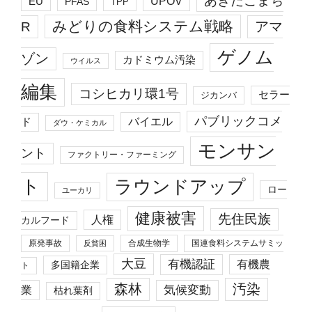
あきたこまち
EU
UPOV
PFAS
TPP
みどりの食料システム戦略
R
アマ
ゲノム
ゾン
カドミウム汚染
ウイルス
編集
コシヒカリ環1号
セラー
ジカンバ
パブリックコメ
バイエル
ド
ダウ・ケミカル
モンサン
ント
ファクトリー・ファーミング
ト
ラウンドアップ
ロー
ユーカリ
健康被害
先住民族
人権
カルフード
原発事故
合成生物学
国連食料システムサミッ
反貧困
大豆
有機認証
有機農
多国籍企業
ト
森林
汚染
業
気候変動
枯れ葉剤