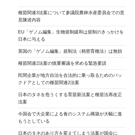
種苗関連3法案について参議院農林水産委員会での意
見陳述内容
EU「ゲノム編集」生物規制緩和は規制のきっかけを
日本に与える
英国の「ゲノム編集」規制法（精密育種法）は無効
種苗関連2法案の慎重審議を求める緊急要請
民間企業が地方自治を合法的に乗っ取るためのバッ
クドアとしての種苗関連2法案
日本のタネを危うくする育苗新法案と種苗法再改正
法案
今国会で大企業による食のシステム構築が大幅に進
もうとしている
日本のタネのあり方を変えてしまう法案が国会に