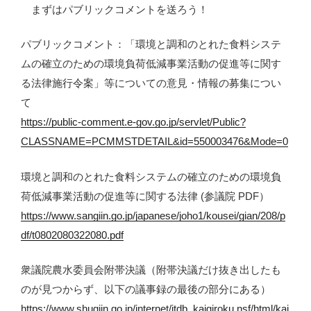
まずはパブリックコメントを送ろう！
パブリックコメント：「環境と調和のとれた食料システ
ムの確立のための環境負荷低減事業活動の促進等に関す
る法律施行令案」等についての意見・情報の募集につい
て
https://public-comment.e-gov.go.jp/servlet/Public?
CLASSNAME=PCMMSTDETAIL&id=550003476&Mode=0
環境と調和のとれた食料システムの確立のための環境負
荷低減事業活動の促進等に関する法律 (参議院 PDF）
https://www.sangiin.go.jp/japanese/joho1/kousei/gian/208/p
df/t0802080322080.pdf
衆議院農水委員会附帯決議（附帯決議だけ抜き出したも
のが見つからず、以下の議事録の最後の部分にある）
https://www.shugiin.go.jp/internet/itdb_kaigiroku.nsf/html/kai