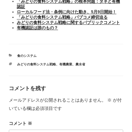
「みどりの食料システム戦略」の根本問題：タネと有機
認証
ローカルフード法・条例に向けた動き、5月9日開始！
「みどりの食料システム戦略」パブコメ締切迫る
みどりの食料システム戦略に関するパブリックコメント
有機認証は誰のもの？
カ
食のシステム
テ
タ
みどりの食料システム戦略
、
有機農業
、
農水省
ゴ
グ
リ
ー
コメントを残す
メールアドレスが公開されることはありません。
※
が付
いている欄は必須項目です
コメント
※