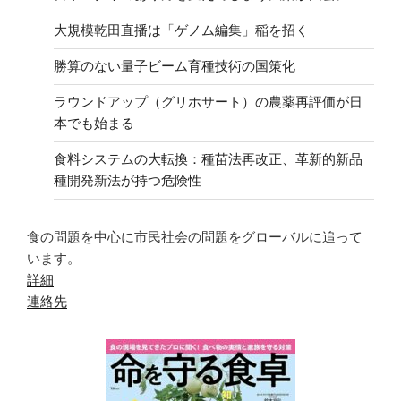
大規模乾田直播は「ゲノム編集」稲を招く
勝算のない量子ビーム育種技術の国策化
ラウンドアップ（グリホサート）の農薬再評価が日
本でも始まる
食料システムの大転換：種苗法再改正、革新的新品
種開発新法が持つ危険性
食の問題を中心に市民社会の問題をグローバルに追って
います。
詳細
連絡先