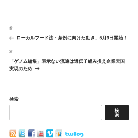
投
前
前
稿
の
ローカルフード法・条例に向けた動き、5月9日開始！
ナ
投
稿
次
次
ビ
の
「ゲノム編集」表示ない流通は遺伝子組み換え企業天国
ゲ
投
実現のため
ー
稿
シ
ョ
検索
ン
検
索