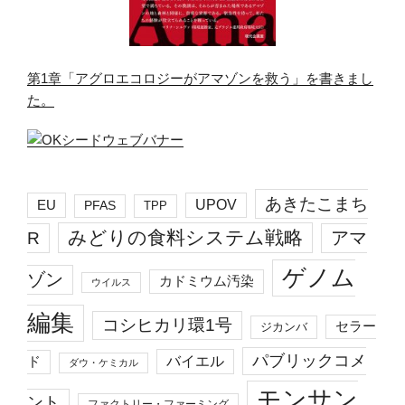
第1章「アグロエコロジーがアマゾンを救う」を書きまし
た。
あきたこまち
EU
UPOV
PFAS
TPP
みどりの食料システム戦略
R
アマ
ゲノム
ゾン
カドミウム汚染
ウイルス
編集
コシヒカリ環1号
セラー
ジカンバ
パブリックコメ
バイエル
ド
ダウ・ケミカル
モンサン
ント
ファクトリー・ファーミング