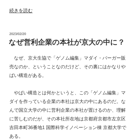
ス
“遺
続きを読む
モ
伝
デ
子
ル
投
2023/02/20
組
稿
なぜ営利企業の本社が京大の中に？
（複
み
日:
合
換
なぜ、京大生協で「ゲノム編集」マダイ・バーガー販
企
え
売なのか、ということなのだけど、その裏にはかなりや
業
サ
ばい構造がある。
化）
ー
に
モ
やばい構造とは何かというと、この「ゲノム編集」マ
注
ン、
ダイを作っている企業の本社は京大の中にあるのだ。な
意！”
新
んで国立大学の中に営利企業の本社が置けるのか、理解
の
規
に苦しむのだが、その本社所在地は京都府京都市左京区
養
吉田本町36番地1 国際科学イノベーション棟 京都大学で
殖
ある。