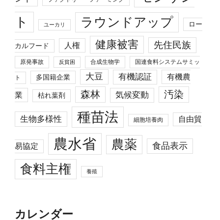
ト
ラウンドアップ
ロー
ユーカリ
健康被害
先住民族
人権
カルフード
原発事故
合成生物学
国連食料システムサミッ
反貧困
大豆
有機認証
有機農
多国籍企業
ト
森林
汚染
業
気候変動
枯れ葉剤
種苗法
生物多様性
自由貿
細胞培養肉
農水省
農薬
食品表示
易協定
食料主権
養殖
カレンダー