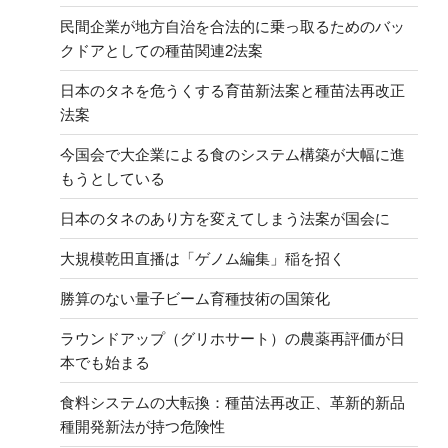
民間企業が地方自治を合法的に乗っ取るためのバッ
クドアとしての種苗関連2法案
日本のタネを危うくする育苗新法案と種苗法再改正
法案
今国会で大企業による食のシステム構築が大幅に進
もうとしている
日本のタネのあり方を変えてしまう法案が国会に
大規模乾田直播は「ゲノム編集」稲を招く
勝算のない量子ビーム育種技術の国策化
ラウンドアップ（グリホサート）の農薬再評価が日
本でも始まる
食料システムの大転換：種苗法再改正、革新的新品
種開発新法が持つ危険性