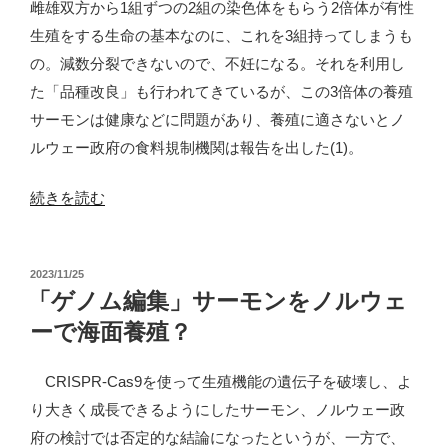
雌雄双方から1組ずつの2組の染色体をもらう2倍体が有性
リ
生殖をする生命の基本なのに、これを3組持ってしまうも
ー
の。減数分裂できないので、不妊になる。それを利用し
ジ
た「品種改良」も行われてきているが、この3倍体の養殖
ョ
サーモンは健康などに問題があり、養殖に適さないとノ
ナ
ルウェー政府の食料規制機関は報告を出した(1)。
ル
フ
“三
続きを読む
ィ
倍
ッ
体
シ
投
2023/11/25
は
稿
「ゲノム編集」サーモンをノルウェ
ュ
養
日:
社
ーで海面養殖？
殖
が
に
CRISPR-Cas9を使って生殖機能の遺伝子を破壊し、よ
国
適
り大きく成長できるようにしたサーモン、ノルウェー政
内
し
府の検討では否定的な結論になったというが、一方で、
外