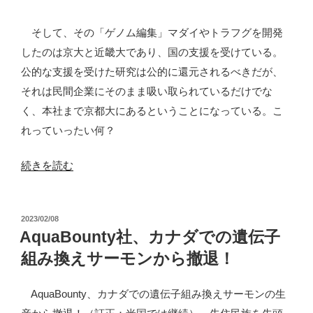
場
建
そして、その「ゲノム編集」マダイやトラフグを開発
設
したのは京大と近畿大であり、国の支援を受けている。
中
公的な支援を受けた研究は公的に還元されるべきだが、
断
それは民間企業にそのまま吸い取られているだけでな
に！”
く、本社まで京都大にあるということになっている。こ
の
れっていったい何？
“な
続きを読む
ぜ
営
投
2023/02/08
利
稿
AquaBounty社、カナダでの遺伝子
企
日:
組み換えサーモンから撤退！
業
の
AquaBounty、カナダでの遺伝子組み換えサーモンの生
本