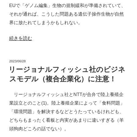
て
EUで「ゲノム編集」生物の規制緩和が準備されていて、
に
い
それが通れば、こうした問題ある遺伝子操作生物が自然
拡
な
界に放たれてしまうかもしれない。
大？”
い、
の
ノ
“「ゲ
続きを読む
ル
ノ
ウ
ム
ェ
投
2023/06/28
編
稿
リージョナルフィッシュ社のビジネ
ー
集」
日:
政
スモデル（複合企業化）に注意！
サ
府
ー
リージョナルフィッシュ社とNTTが合弁で陸上養殖企
が
モ
業設立とのこと(1)。陸上養殖企業によって「食料問題」
10
ン
「環境問題」を解決するなどとうたっているけれども、
年
を
どちらもまったく看板と内実があまりに違いすぎる（羊
の
ノ
頭狗肉どころの話でない）。
調
ル