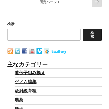
投
次
伝
固定ページ
1
の
稿
子
ペ
組
の
ー
み
ペ
ジ
検索
換
ー
検
え
索
ジ
サ
送
ー
り
モ
ン
主なカテゴリー
の
遺伝子組み換え
終
ゲノム編集
わ
り？”
放射線育種
の
農薬
種子