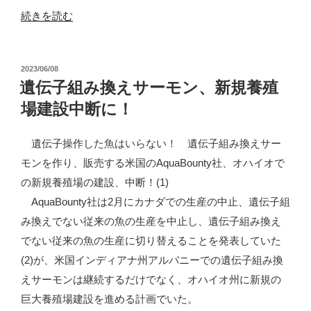
査
ウ
“リ
続きを読む
を
ェ
ー
発
ー
ジ
表”
で
投
2023/06/08
ョ
の
稿
遺伝子組み換えサーモン、新規養殖
海
ナ
日:
面
場建設中断に！
ル
養
フ
遺伝子操作した魚はいらない！ 遺伝子組み換えサー
殖？”
ィ
モンを作り、販売する米国のAquaBounty社、オハイオで
の
ッ
の新規養殖場の建設、中断！(1)
シ
AquaBounty社は2月にカナダでの生産の中止、遺伝子組
ュ
み換えでない従来の魚の生産を中止し、遺伝子組み換え
社
でない従来の魚の生産に切り替えることを発表していた
の
(2)が、米国インディアナ州アルバニーでの遺伝子組み換
ビ
えサーモンは継続するだけでなく、オハイオ州に新規の
ジ
巨大養殖場建設を進める計画でいた。
ネ