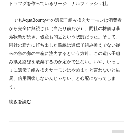
トラフグを作っているリージョナルフィッシュ社。
組
み
でもAquaBounty社の遺伝子組み換えサーモンは消費者
換
から完全に無視され（当たり前だが）、同社の株価は暴
え
落状態が続き、破産も間近という状態だった。そして、
サ
同社の新たに打ち出した路線は遺伝子組み換えでない従
ー
来の魚の卵の生産に注力するという方針。この遺伝子組
モ
み換え路線を放棄するのか定かではない。いや、いっし
ン
ょに遺伝子組み換えサーモンはやめますと言わないと結
か
局、信用回復しないんじゃない、と心配になってしま
ら
う。
撤
退！”
“AquaBounty
続きを読む
の
社
の
遺