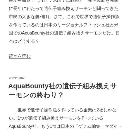
産から撤退！（訂正：米国では継続） 先住民族を先頭
社
に長年にわたって遺伝子組み換えサーモンと闘ってきた
が
市民の大きな勝利(1)。さて、これで世界で遺伝子操作魚
京
を作っているのは日本のリージョナルフィッシュ社と米
大
国でのAquaBounty社の遺伝子組み換えサーモンだけ。日
の
本はどうする？
中
に？”
“AquaBounty
続きを読む
の
社、
カ
投
2023/02/07
ナ
稿
AquaBounty社の遺伝子組み換えサ
ダ
日:
ーモンの終わり？
で
の
世界で遺伝子操作魚を作っている企業は2社しかな
遺
い。1つが遺伝子組み換えサーモンを作っている
伝
AquaBounty社、もう1つは日本の「ゲノム編集」マダイ・
子