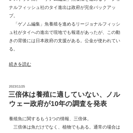
ナルフィッシュ社のタイ進出は政府が完全バックアッ
プ。
「ゲノム編集」魚養殖を進めるリージョナルフィッシ
ュ社がタイへの進出で現地でも報道があったが、この動
きの背後には日本政府の支援がある。公金が使われてい
る。
“「ゲ
続きを読む
ノ
ム
投
2023/11/25
編
稿
三倍体は養殖に適していない、ノル
集」
日:
ウェー政府が10年の調査を発表
魚
養
養殖魚に関するもう1つの情報、三倍体。
殖
三倍体は魚だけでなく、植物でもある。通常の場合は
の