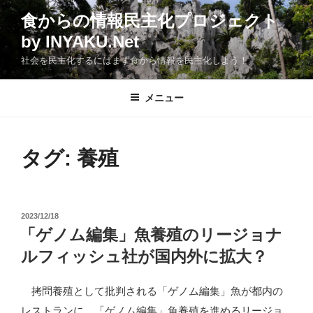
コ
食からの情報民主化プロジェクト
ン
by INYAKU.Net
テ
ン
社会を民主化するにはまず食から情報を民主化しよう！
ツ
へ
メニュー
ス
キ
ッ
タグ:
養殖
プ
投
2023/12/18
稿
「ゲノム編集」魚養殖のリージョナ
日:
ルフィッシュ社が国内外に拡大？
拷問養殖として批判される「ゲノム編集」魚が都内の
レストランに。「ゲノム編集」魚養殖を進めるリージョ