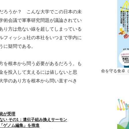
だろうか？ こんな大学でこの日本の未
学術会議で軍事研究問題が議論されてい
あり方は危ない線を超してしまっている
ルフィッシュ社の本社をいつまで学内に
うに疑問である。
方を根本から問う必要があるだろう。も
命を守る食卓
金を投入して支えるには値しないと思
大学のあり方を根本から問い直すべき
統が受理
ない その1：遺伝子組み換えサーモン
「ゲノム編集」を推進