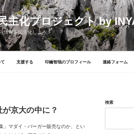
化プロジェクト by INYAK
ら情報を民主化しよう！
いて
支援する
印鑰智哉のプロフィール
連絡フォーム
検索
社が京大の中に？
集」マダイ・バーガー販売なのか、とい