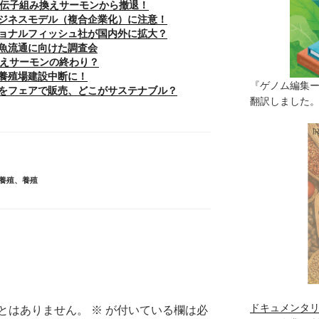
の遺伝子組み換えサーモンから撤退！
ジネスモデル（複合企業化）に注意！
ョナルフィッシュ社が国内外に拡大？
魚流通に向けた調査会
み換えサーモンの終わり？
養殖場建設中断に！
『ゲノム編集
をフェアで販売、どこがサステナブル？
翻訳しました。（
養殖
、
養殖
ドキュメンタリ
とはありません。
※
が付いている欄は必