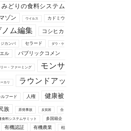
みどりの食料システム
マゾン
カドミウ
ウイルス
ゲノム編集
コシヒカ
セラード
ジカンバ
ダウ・ケ
パブリックコメン
エル
モンサ
リー・ファーミング
ラウンドアッ
ユーカリ
健康被
人権
カルフード
民族
原発事故
合
反貧困
多国籍企
連食料システムサミット
有機認証
有機農業
枯