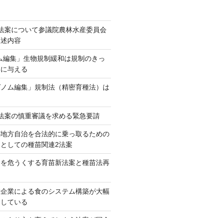
法案について参議院農林水産委員会
陳述内容
ム編集」生物規制緩和は規制のきっ
本に与える
ゲノム編集」規制法（精密育種法）は
法案の慎重審議を求める緊急要請
が地方自治を合法的に乗っ取るための
としての種苗関連2法案
ネを危うくする育苗新法案と種苗法再
大企業による食のシステム構築が大幅
としている