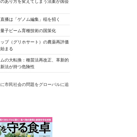
ネのあり方を変えてしまう法案が国会
田直播は「ゲノム編集」稲を招く
い量子ビーム育種技術の国策化
アップ（グリホサート）の農薬再評価
も始まる
テムの大転換：種苗法再改正、革新的
発新法が持つ危険性
心に市民社会の問題をグローバルに追