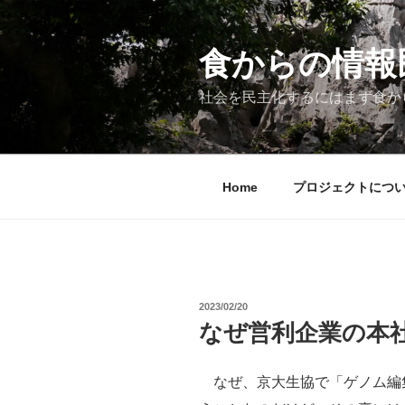
コ
ン
テ
食からの情報民主
ン
ツ
社会を民主化するにはまず食か
へ
ス
キ
ッ
Home
プロジェクトにつ
プ
投
2023/02/20
稿
なぜ営利企業の本
日:
なぜ、京大生協で「ゲノム編