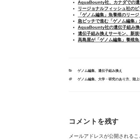
AquaBounty社、カナダで
リージョナルフィッシュ社のビ
「ゲノム編集」魚養殖のリージ
急ピッチで進む「ゲノム編集」
AquaBounty社の遺伝子組
遺伝子組み換えサーモン、新規
高島屋が「ゲノム編集」養殖魚
カ
ゲノム編集
、
遺伝子組み換え
テ
タ
ゲノム編集
、
大学・研究のあり方
、
陸上
ゴ
グ
リ
ー
コメントを残す
メールアドレスが公開されるこ