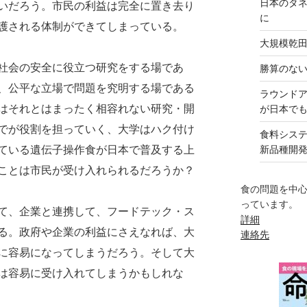
日本のタ
いだろう。市民の利益は完全に置き去り
に
護される体制ができてしまっている。
大規模乾
社会の安全に役立つ研究をする場であ
勝算のな
、公平な立場で問題を究明する場である
ラウンド
はそれとはまったく相容れない研究・開
が日本で
でが役割を担っていく、大学はハク付け
食料シス
ている遺伝子操作食が日本で普及する上
新品種開
ことは市民が受け入れられるだろうか？
食の問題を中
っています。
て、企業と連携して、フードテック・ス
詳細
る。政府や企業の利益にさえなれば、大
連絡先
に容易になってしまうだろう。そして大
は容易に受け入れてしまうかもしれな