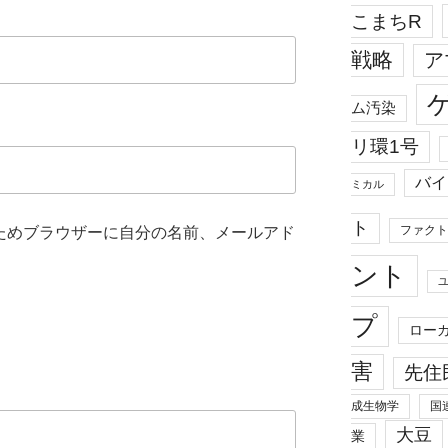
こまちR
戦略
ア
ム汚染
リ環1号
バイ
ミカル
ト
ファクト
ためブラウザーに自分の名前、メールアド
ント
プ
ロー
害
先住
成生物学
国
大豆
業