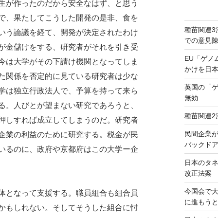
生が作ったのだから安全なはず、と思う
で、果たしてこうした開発の是非、食を
種苗関連3
いう論議を経て、開発が決定されたわけ
での意見
が金儲けをする、研究者がそれを引き受
EU「ゲノ
今は大学がその下請け機関となってしま
かけを日
た関係を否定的に見ている研究者は少な
英国の「
学は独立行政法人で、予算を持って来ら
無効
る。人びとが望まない研究であろうと、
種苗関連2
押しすれば成立してしまうのだ。研究者
民間企業
企業の利益のために研究する。税金が民
バックドア
いるのに、政府や京都府はこの大学ー企
日本のタ
改正法案
今国会で
体となって支援する。職員組合も組合員
に進もう
かもしれない。そしてそうした組合に忖