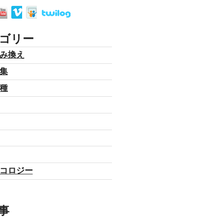
ゴリー
み換え
集
種
コロジー
事