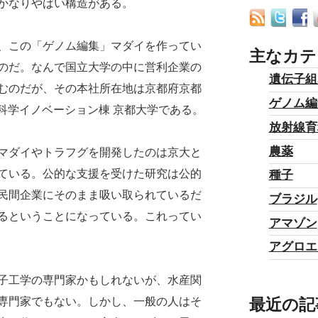
かなりやばい構造がある。
、この「ゲノム編集」マダイを作ってい
主なカテ
のだ。なんで国立大学の中に営利企業の
遺伝子組
むのだが、その本社所在地は京都府京都
ゲノム編
際科学イノベーション棟 京都大学である。
放射線育
農薬
マダイやトラフグを開発したのは京大と
ている。公的な支援を受けた研究は公的
種子
民間企業にそのまま吸い取られているだ
ブラジル
るということになっている。これってい
アマゾン
アグロエ
子工学の専門家かもしれないが、水産関
最近の記
専門家でもない。しかし、一般の人はそ