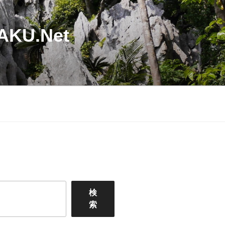
U.Net
検
索