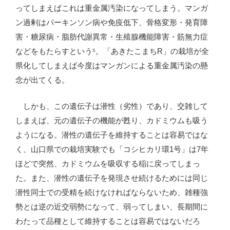
ってしまえばこれは重金属汚染になってしまう。マンガ
ン過剰はパーキンソン病や免疫低下、骨格変形・発育障
害・糖尿病・脂肪代謝異常・生殖腺機能障害・筋無力症
などをもたらすという⁵。「あきたこまちR」の栽培が全
県化してしまえば今度はマンガンによる重金属汚染の懸
念が出てくる。
しかも、この遺伝子は潜性（劣性）であり、交雑して
しまえば、元の遺伝子の機能が甦り、カドミウムも吸う
ようになる。潜性の遺伝子を維持することは容易ではな
く、山口県での栽培実験でも「コシヒカリ環1号」は7年
ほどで突然、カドミウムを吸収する稲に戻ってしまっ
た。また、潜性の遺伝子を発現させ続けるためには同じ
潜性同士での受精を続けなければならないため、雑種強
勢とは逆の近交弱勢になって、弱ってしまい、長期間に
わたって品種として維持することは容易ではないだろ