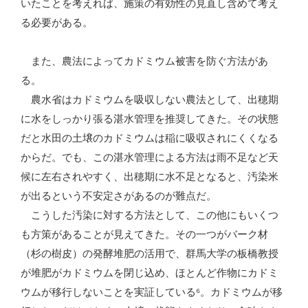
いたことを考えれば、施策の有効性の見直し含めて考え
る必要がある。
また、農法によってカドミウム被害を防ぐ方法があ
る。
農水省はカドミウムを吸収しない農法として、出穂期
に水をしっかり張る湛水管理を推奨してきた。その状態
だと水田の土壌のカドミウムは稲に吸収されにくくなる
からだ。でも、この湛水管理による方法は雨不足など天
候に左右されやすく、出穂期に水不足となると、汚染米
が出るという不安定さがあるのが難点だ。
こうした汚染に対する方法として、この他にもいくつ
も方策があることが見えてきた。その一つがバーク材
（杉の樹皮）の発酵堆肥の活用で、群馬大学の板橋教授
が堆肥がカドミウムを閉じ込め、ほとんど作物にカドミ
ウムが移行しないことを実証している⁶。カドミウムが移