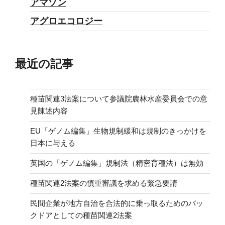
アマゾン
アグロエコロジー
最近の記事
種苗関連3法案について参議院農林水産委員会での意
見陳述内容
EU「ゲノム編集」生物規制緩和は規制のきっかけを
日本に与える
英国の「ゲノム編集」規制法（精密育種法）は無効
種苗関連2法案の慎重審議を求める緊急要請
民間企業が地方自治を合法的に乗っ取るためのバッ
クドアとしての種苗関連2法案