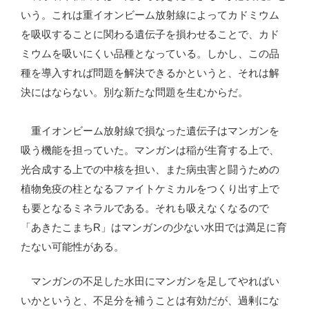
いう。これは重イオンビーム放射線によってカドミウム
を吸収することに関わる遺伝子を損わせることで、カド
ミウムを吸いにくい品種となっている。しかし、この品
種を導入すれば問題を解決できるかというと、それは解
決にはならない。別な新たな問題を生むからだ。
重イオンビーム放射線で損なった遺伝子はマンガンを
吸う機能を担っていた。マンガンは稲が生育する上で、
光合成する上での中核を担い、また病虫害と闘うための
植物免疫の柱となるファイトケミカルをつくり出す上で
も要となるミネラルである。それも吸えなくなるので
「あきたこまちR」はマンガンの少ない水田では満足に育
たない可能性がある。
マンガンの不足した水田にマンガンを足してやればい
いかというと、不足分を補うことは有効だが、過剰にな