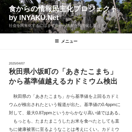
コ
食からの情報民主化プロジェクト
ン
by INYAKU.Net
テ
ン
社会を民主化するにはまず食から情報を民主化しよう！
ツ
へ
メニュー
ス
キ
ッ
投
2025/04/07
プ
稿
秋田県小坂町の「あきたこまち」
日:
から基準値越えるカドミウム検出
秋田県の「あきたこまち」から基準値を上回るカドミ
ウムが検出されたという報道が出た。基準値の0.4ppmに
対して、最大0.87ppmというからかなり高い値ではある。
もっとも、たまたまこうしたお米を食べたとしても直
ちに健康被害に至るようなことは考えにくい。カドミウ