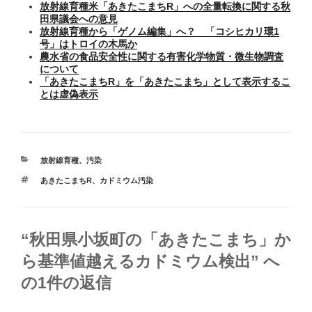
放射線育種米「あきたこまちR」への全量転換に関する秋
田県議会への意見
放射線育種から「ゲノム編集」へ？ 「コシヒカリ環1
号」はトロイの木馬か
農水省の食品安全性に関する有害化学物質・微生物調査
について
「あきたこまちR」を「あきたこまち」として表示するこ
とは虚偽表示
カ
放射線育種
、
汚染
テ
タ
あきたこまちR
、
カドミウム汚染
ゴ
グ
リ
ー
“秋田県小坂町の「あきたこまち」か
ら基準値越えるカドミウム検出” へ
の1件の返信