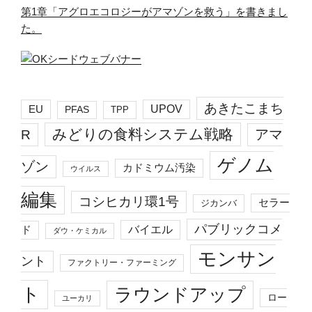
第1章「アグロエコロジーがアマゾンを救う」を書きまし
た。
あきたこまち
EU
UPOV
PFAS
TPP
みどりの食料システム戦略
R
アマ
ゲノム
ゾン
カドミウム汚染
ウイルス
編集
コシヒカリ環1号
セラー
ジカンバ
パブリックコメ
バイエル
ド
ダウ・ケミカル
モンサン
ント
ファクトリー・ファーミング
ト
ラウンドアップ
ロー
ユーカリ