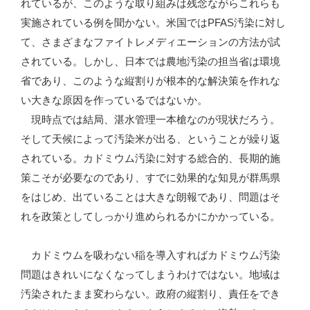
れているが、このような取り組みは残念ながらこれらも
実施されている例を聞かない。米国ではPFAS汚染に対し
て、さまざまなファイトレメディエーションの方法が試
されている。しかし、日本では農地汚染の担当省は環境
省であり、このような縦割りが根本的な解決策を作れな
い大きな原因を作っているではないか。
現時点では結局、湛水管理一本槍なのが現状だろう。
そして天候によって汚染米が出る、ということが繰り返
されている。カドミウム汚染に対する総合的、長期的施
策こそが必要なのであり、すでに効果的な知見が群馬県
をはじめ、出ていることは大きな朗報であり、問題はそ
れを政策としてしっかり進められるかにかかっている。
カドミウムを吸わない稲を導入すればカドミウム汚染
問題はきれいになくなってしまうわけではない。地域は
汚染されたまま変わらない。政府の縦割り、責任をでき