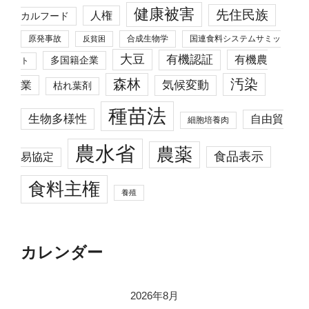
健康被害
先住民族
人権
カルフード
原発事故
合成生物学
国連食料システムサミッ
反貧困
大豆
有機認証
有機農
多国籍企業
ト
森林
汚染
業
気候変動
枯れ葉剤
種苗法
生物多様性
自由貿
細胞培養肉
農水省
農薬
食品表示
易協定
食料主権
養殖
カレンダー
2026年8月