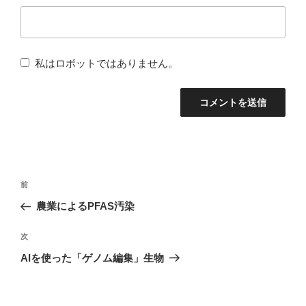
私はロボットではありません。
投
前
前
稿
の
農業によるPFAS汚染
ナ
投
稿
次
次
ビ
の
AIを使った「ゲノム編集」生物
ゲ
投
ー
稿
シ