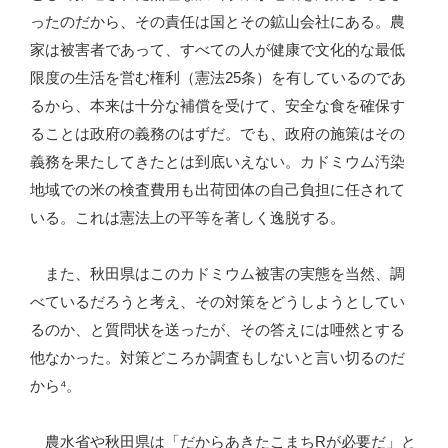
ったのだから、その責任は国とその鉱山会社にある。農
家は被害者であって、すべての人が健康で文化的な最低
限度の生活を営む権利（憲法25条）を有しているのであ
るから、本来は十分な補償を受けて、安全な食を確保す
ることは政府の義務のはずだ。でも、政府の施策はその
義務を果たしてきたとは到底いえない。カドミウム汚染
地域での米の検査費用も出荷団体の自己負担に任されて
いる。これは憲法上の平等を著しく逸脱する。
また、秋田県はこのカドミウム被害の実態を当然、調
べているだろうと考え、その対策をどうしようとしてい
るのか、と質問状を送ったが、その答えには唖然とする
他なかった。対策どころか調査もしないと言い切るのだ
から⁴。
農水省や秋田県は「だからあきたこまちRが必要だ」と