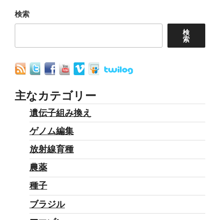
ョ
検索
ン
検
索
主なカテゴリー
遺伝子組み換え
ゲノム編集
放射線育種
農薬
種子
ブラジル