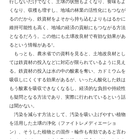
行しないだけでなく、土壌の状態もよくなり、食味もよ
くなり、収穫も増すし、地域の林業の活性化にもつなが
るのだから、鉄資材をよそから持ち込むよりもはるかに
維持可能性も高く、地域の経済の貢献にもつながる方法
となるだろう。この他にも土壌改良材で有効な効果があ
るという情報がある⁷。
もっとも、農水省での資料を見ると、土地改良材とし
ては鉄資材の投入などに対応が限られているように見え
る。鉄資材の投入は水の中の酸素を奪い、カドミウムを
吸収しにくくする効果があるが、いったん酸化した鉄は
もう酸素を吸収できなくなるし、経済的な負担や持続性
も疑問となる方法であり、実際に行われているという話
は聞かない。
汚染を減らす方法として、汚染を吸い上げやすい植物
を活用した土壌の浄化（ファイトレメディエーショ
ン）、そうした植物との混作・輪作も有効であると言わ