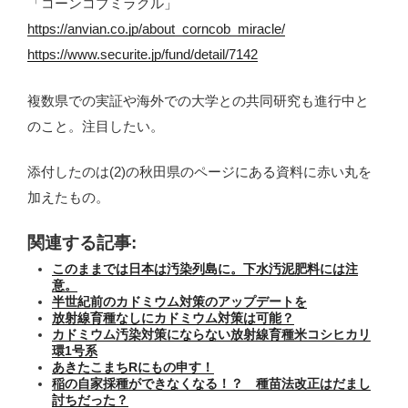
「コーンコブミラクル」
https://anvian.co.jp/about_corncob_miracle/
https://www.securite.jp/fund/detail/7142
複数県での実証や海外での大学との共同研究も進行中と
のこと。注目したい。
添付したのは(2)の秋田県のページにある資料に赤い丸を
加えたもの。
関連する記事:
このままでは日本は汚染列島に。下水汚泥肥料には注
意。
半世紀前のカドミウム対策のアップデートを
放射線育種なしにカドミウム対策は可能？
カドミウム汚染対策にならない放射線育種米コシヒカリ
環1号系
あきたこまちRにもの申す！
稲の自家採種ができなくなる！？ 種苗法改正はだまし
討ちだった？