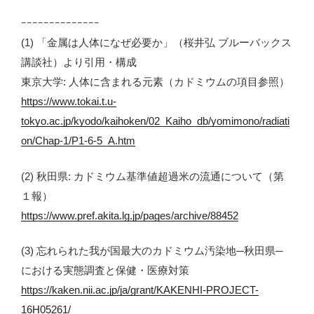
ｰｰｰｰｰｰｰｰｰｰｰｰｰｰ
(1) 「金属は人体になぜ必要か」（桜井弘 ブルーバックス
講談社）より引用・構成
東京大学: 人体に含まれる元素（カドミウムの項目参照）
https://www.tokai.t.u-
tokyo.ac.jp/kyodo/kaihoken/02_Kaiho_db/yomimono/radiati
on/Chap-1/P1-6-5_A.htm
(2) 秋田県: カドミウム基準値超過米の流通について（第
１報）
https://www.pref.akita.lg.jp/pages/archive/88452
(3) 忘れられた我が国最大のカドミウム汚染地─秋田県─
における実態調査と保健・医療対策
https://kaken.nii.ac.jp/ja/grant/KAKENHI-PROJECT-
16H05261/