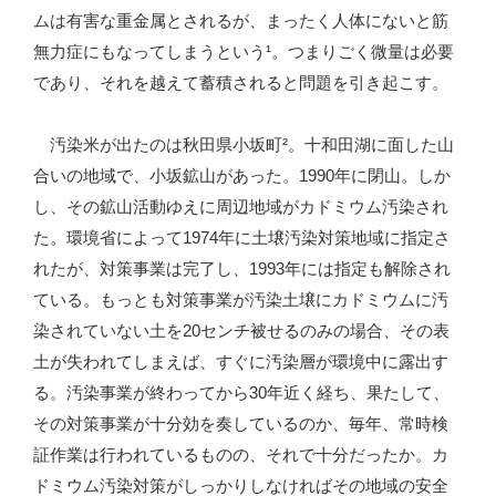
ムは有害な重金属とされるが、まったく人体にないと筋
無力症にもなってしまうという¹。つまりごく微量は必要
であり、それを越えて蓄積されると問題を引き起こす。
汚染米が出たのは秋田県小坂町²。十和田湖に面した山
合いの地域で、小坂鉱山があった。1990年に閉山。しか
し、その鉱山活動ゆえに周辺地域がカドミウム汚染され
た。環境省によって1974年に土壌汚染対策地域に指定さ
れたが、対策事業は完了し、1993年には指定も解除され
ている。もっとも対策事業が汚染土壌にカドミウムに汚
染されていない土を20センチ被せるのみの場合、その表
土が失われてしまえば、すぐに汚染層が環境中に露出す
る。汚染事業が終わってから30年近く経ち、果たして、
その対策事業が十分効を奏しているのか、毎年、常時検
証作業は行われているものの、それで十分だったか。カ
ドミウム汚染対策がしっかりしなければその地域の安全