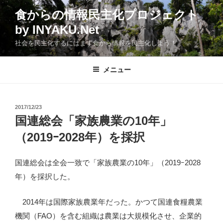
コ
食からの情報民主化プロジェクト
ン
by INYAKU.Net
テ
ン
社会を民主化するにはまず食から情報を民主化しよう！
ツ
へ
メニュー
ス
キ
ッ
投
2017/12/23
プ
稿
国連総会「家族農業の10年」
日:
（2019ｰ2028年）を採択
国連総会は全会一致で「家族農業の10年」（2019ｰ2028
年）を採択した。
2014年は国際家族農業年だった。かつて国連食糧農業
機関（FAO）を含む組織は農業は大規模化させ、企業的