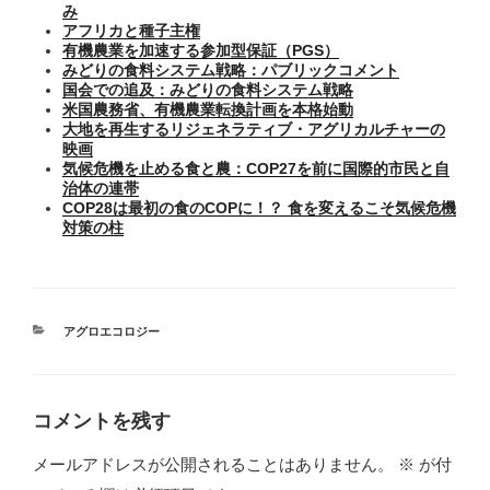
み
アフリカと種子主権
有機農業を加速する参加型保証（PGS）
みどりの食料システム戦略：パブリックコメント
国会での追及：みどりの食料システム戦略
米国農務省、有機農業転換計画を本格始動
大地を再生するリジェネラティブ・アグリカルチャーの
映画
気候危機を止める食と農：COP27を前に国際的市民と自
治体の連帯
COP28は最初の食のCOPに！？ 食を変えるこそ気候危機
対策の柱
カ
アグロエコロジー
テ
ゴ
リ
ー
コメントを残す
メールアドレスが公開されることはありません。
※
が付