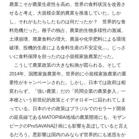
農業こそが農業生産性を高め、世界の食料状況を改善さ
せると考え、大規模企業的農業を推進していた。しか
し、それがもたらしたものは何だったか？ 世界的な食
料危機だった。種子の独占、農業的生物多様性の激減、
土壌崩壊、廃棄食料の増大、農薬や化学肥料による環境
破壊、投機的生産による食料生産の不安定化…。じっさ
いに食料保障を担ったのは小規模家族農業だった。
こうして農業政策の大きな転換が図られる。そして
2014年、国際家族農業年。世界的に小規模家族農業の重
要性がキャンペーンされた。しかし、日本では政府は相
変わらず、「強い農業」だの「民間企業の農業参入」一
本槍という前世紀的政策とイデオロギーに囚われてしま
っている。日本のその政策はブラジルでのセラード開発
の延長線であるMATOPIBA地域の農業開発にも、モザン
ビークのProSAVANA計画にも影響を及ぼしていると言え
るだろう。悪影響は国内のみならず世界的にも迷惑をか