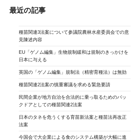
最近の記事
種苗関連3法案について参議院農林水産委員会での意
見陳述内容
EU「ゲノム編集」生物規制緩和は規制のきっかけを
日本に与える
英国の「ゲノム編集」規制法（精密育種法）は無効
種苗関連2法案の慎重審議を求める緊急要請
民間企業が地方自治を合法的に乗っ取るためのバッ
クドアとしての種苗関連2法案
日本のタネを危うくする育苗新法案と種苗法再改正
法案
今国会で大企業による食のシステム構築が大幅に進