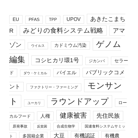
あきたこまち
EU
UPOV
PFAS
TPP
みどりの食料システム戦略
R
アマ
ゲノム
ゾン
カドミウム汚染
ウイルス
編集
コシヒカリ環1号
セラー
ジカンバ
パブリックコメ
バイエル
ド
ダウ・ケミカル
モンサン
ント
ファクトリー・ファーミング
ト
ラウンドアップ
ロー
ユーカリ
健康被害
先住民族
人権
カルフード
原発事故
合成生物学
国連食料システムサミッ
反貧困
大豆
有機認証
有機農
多国籍企業
ト