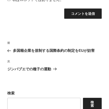
投
前
前
稿
の
多国籍企業を規制する国際条約の制定をEUが妨害
ナ
投
稿
次
次
ビ
の
ジンバブエでの種子の運動
ゲ
投
ー
稿
シ
ョ
検索
ン
検
索