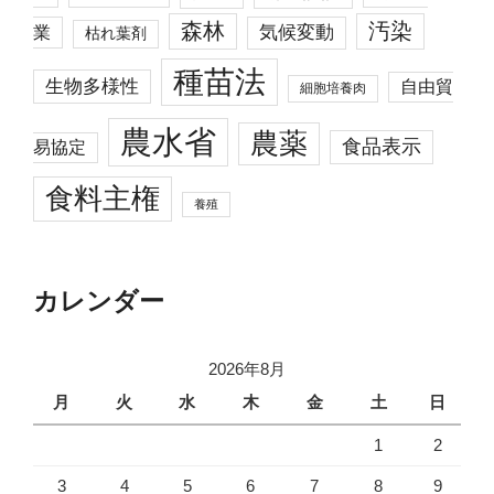
森林
汚染
業
気候変動
枯れ葉剤
種苗法
生物多様性
自由貿
細胞培養肉
農水省
農薬
食品表示
易協定
食料主権
養殖
カレンダー
2026年8月
月
火
水
木
金
土
日
1
2
3
4
5
6
7
8
9