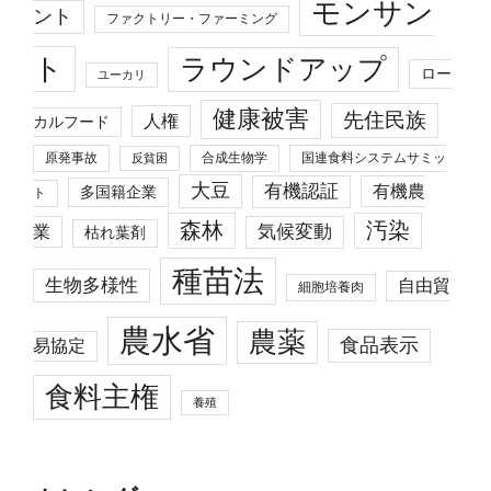
モンサン
ント
ファクトリー・ファーミング
ト
ラウンドアップ
ロー
ユーカリ
健康被害
先住民族
人権
カルフード
原発事故
合成生物学
国連食料システムサミッ
反貧困
大豆
有機認証
有機農
多国籍企業
ト
森林
汚染
業
気候変動
枯れ葉剤
種苗法
生物多様性
自由貿
細胞培養肉
農水省
農薬
食品表示
易協定
食料主権
養殖