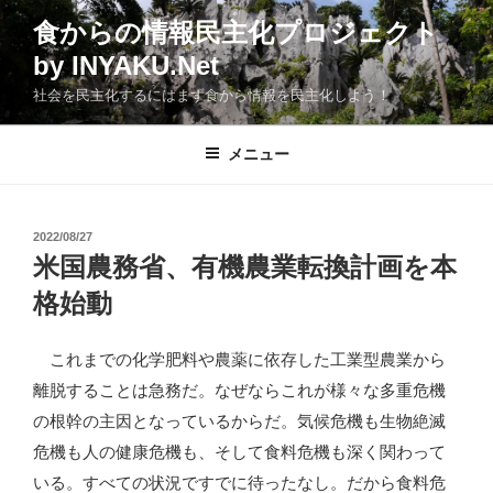
コ
食からの情報民主化プロジェクト
ン
by INYAKU.Net
テ
ン
社会を民主化するにはまず食から情報を民主化しよう！
ツ
へ
メニュー
ス
キ
ッ
投
2022/08/27
プ
稿
米国農務省、有機農業転換計画を本
日:
格始動
これまでの化学肥料や農薬に依存した工業型農業から
離脱することは急務だ。なぜならこれが様々な多重危機
の根幹の主因となっているからだ。気候危機も生物絶滅
危機も人の健康危機も、そして食料危機も深く関わって
いる。すべての状況ですでに待ったなし。だから食料危