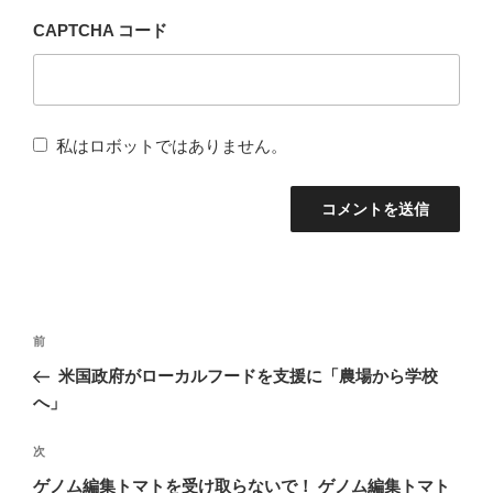
CAPTCHA コード
私はロボットではありません。
投
前
前
稿
の
米国政府がローカルフードを支援に「農場から学校
ナ
投
へ」
稿
ビ
次
次
ゲ
の
ゲノム編集トマトを受け取らないで！ ゲノム編集トマト