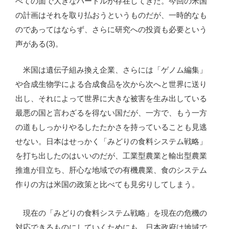
べての面で大きなハードルが存在してきた。今回の米国
の計画はそれを取り払おうというものだが、一時的なも
のであってはならず、さらに研究への投資も必要という
声がある(3)。
米国は遺伝子組み換え企業、さらには「ゲノム編集」
や合成生物学による合成食品を次から次へと世界に送り
出し、それによって世界に大きな被害を生み出している
最悪の国と言わざるを得ない国だが、一方で、もう一方
の道もしっかりやるしたたかさを持っていることも見逃
せない。日本はせっかく「みどりの食料システム戦略」
を打ち出したのはいいのだが、工業型農業と輸出型農業
推進が目立ち、肝心な地域での有機農業、食のシステム
作りの方は米国の政策と比べても見劣りしてしまう。
現在の「みどりの食料システム戦略」を現在の危機の
対応できるものにしていくためにも、日本政府は地域で