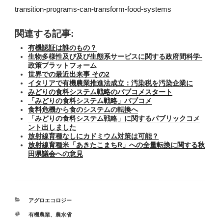
transition-programs-can-transform-food-systems
関連する記事:
有機認証は誰のもの？
生物多様性及び及び生態系サービスに関する政府間科学-
政策プラットフォーム
世界での最近出来事 その2
イタリアで有機農業推進法成立：汚染税を汚染企業に
みどりの食料システム戦略のパブコメスタート
「みどりの食料システム戦略」パブコメ
食料危機から食のシステムの転換へ
「みどりの食料システム戦略」に関するパブリックコメ
ント出しました
放射線育種なしにカドミウム対策は可能？
放射線育種米「あきたこまちR」への全量転換に関する秋
田県議会への意見
カ
アグロエコロジー
テ
タ
有機農業
、
農水省
ゴ