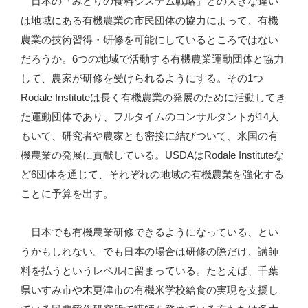
日本の「みどりの食料システム戦略」との大きな違い
は地域にある有機農業の市民団体の協力によって、有機
農業の技術習得・研修を可能にしているところではない
だろうか。6つの地域で活動する有機農業運動団体と協力
して、農家が研修を受けられるようにする。その1つ
Rodale Instituteは長く有機農業の発展のために活動してき
た運動団体であり、フルタイムのコンサルタントが14人
もいて、研究者や農家とも密接に結びついて、米国の有
機農業の発展に貢献している。USDAはRodale Instituteな
ど6団体を通じて、それぞれの地域の有機農業を強化する
ことに予算を出す。
日本でも有機農業研修できるようになっている、とい
うかもしれない。でも日本の場合は研修の際だけ、講師
料を払うというレベルに留まっている。たとえば、千葉
県いすみ市や木更津市の有機米学校給食の実現を支援し