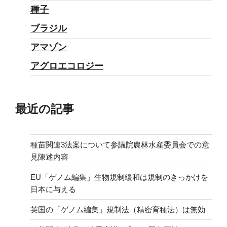
種子
ブラジル
アマゾン
アグロエコロジー
最近の記事
種苗関連3法案について参議院農林水産委員会での意
見陳述内容
EU「ゲノム編集」生物規制緩和は規制のきっかけを
日本に与える
英国の「ゲノム編集」規制法（精密育種法）は無効