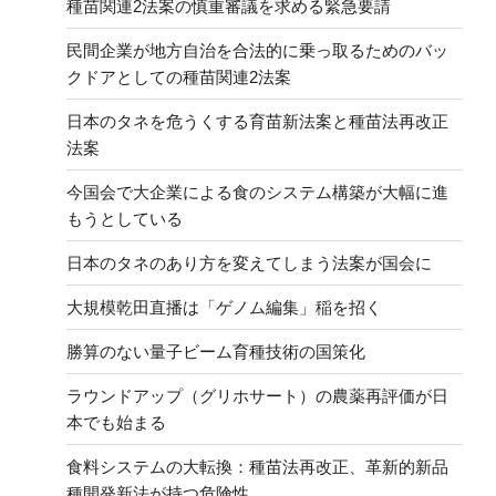
種苗関連2法案の慎重審議を求める緊急要請
民間企業が地方自治を合法的に乗っ取るためのバッ
クドアとしての種苗関連2法案
日本のタネを危うくする育苗新法案と種苗法再改正
法案
今国会で大企業による食のシステム構築が大幅に進
もうとしている
日本のタネのあり方を変えてしまう法案が国会に
大規模乾田直播は「ゲノム編集」稲を招く
勝算のない量子ビーム育種技術の国策化
ラウンドアップ（グリホサート）の農薬再評価が日
本でも始まる
食料システムの大転換：種苗法再改正、革新的新品
種開発新法が持つ危険性