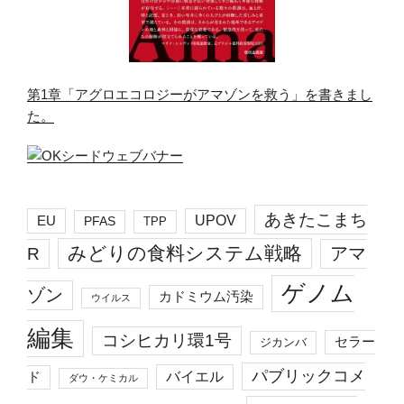
第1章「アグロエコロジーがアマゾンを救う」を書きまし
た。
あきたこまち
EU
UPOV
PFAS
TPP
みどりの食料システム戦略
R
アマ
ゲノム
ゾン
カドミウム汚染
ウイルス
編集
コシヒカリ環1号
セラー
ジカンバ
パブリックコメ
バイエル
ド
ダウ・ケミカル