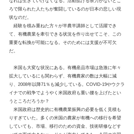
なれば生きていけなくなる。活動拡げる余力がないとこ
ろで限られた人たちが奮闘しているのが日本の悲しい現
状なのだ。
経験を積み重ねた方々が半農半講師として活躍でき
て、有機農業を牽引できる状況を作り出せてこそ、この
重要な転換が可能になる。そのためには支援が不可欠
だ。
米国も大変な状況にある。有機産品市場は急激に年々
拡大しているにも関わらず、有機農家の数は大幅に減
り、2008年以降71％も減少している。COVID-19やウクラ
イナでの戦争でようやく米国政府も重い腰を上げたとい
うところだろうか？
米国政府は歴史的に有機農業振興の必要を低く見積も
りすぎていた。多くの米国の農家が有機への移行を希望
していても、市場、移行のための資金、技術研修などす