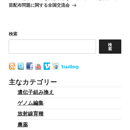
ー
投
苗配布問題に関する全国交流会
シ
稿
ョ
ン
検索
検
索
主なカテゴリー
遺伝子組み換え
ゲノム編集
放射線育種
農薬