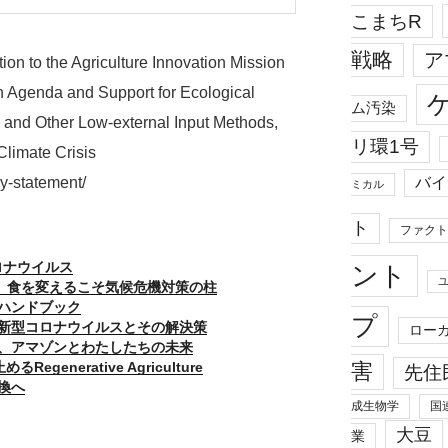
こまちR
戦略
ア
tion to the Agriculture Innovation Mission
ch Agenda and Support for Ecological
ム汚染
and Other Low-external Input Methods,
リ環1号
Climate Crisis
バイ
ry-statement/
ミカル
ト
ファクト
コロナウイルス
ント
！？ 食を変えるこそ気候危機対策の柱
ハンドブック
プ
新型コロナウイルスとその解決策
ロー
、アマゾンとわたしたちの未来
害
るRegenerative Agriculture
先住
換へ
成生物学
国
大豆
業