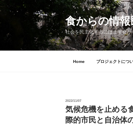
コ
ン
テ
食からの情報民主
ン
ツ
社会を民主化するにはまず食か
へ
ス
キ
ッ
Home
プロジェクトにつ
プ
投
2022/11/07
稿
気候危機を止める食
日:
際的市民と自治体