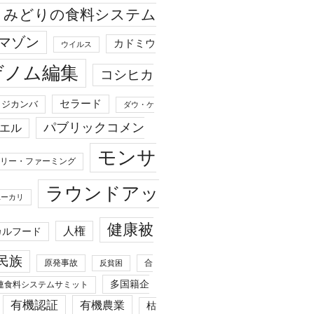
みどりの食料システム
マゾン
カドミウ
ウイルス
ゲノム編集
コシヒカ
セラード
ジカンバ
ダウ・ケ
パブリックコメン
エル
モンサ
リー・ファーミング
ラウンドアッ
ユーカリ
健康被
人権
カルフード
民族
原発事故
合
反貧困
多国籍企
連食料システムサミット
有機認証
有機農業
枯