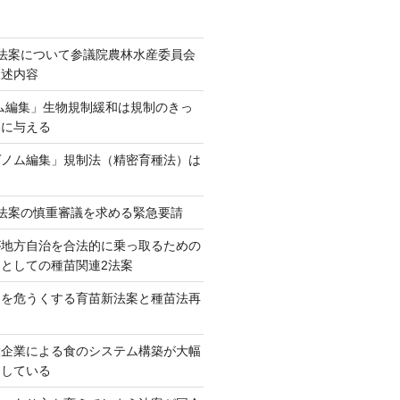
法案について参議院農林水産委員会
陳述内容
ム編集」生物規制緩和は規制のきっ
本に与える
ゲノム編集」規制法（精密育種法）は
法案の慎重審議を求める緊急要請
が地方自治を合法的に乗っ取るための
としての種苗関連2法案
ネを危うくする育苗新法案と種苗法再
大企業による食のシステム構築が大幅
としている