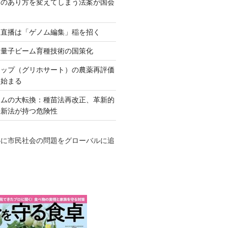
ネのあり方を変えてしまう法案が国会
田直播は「ゲノム編集」稲を招く
い量子ビーム育種技術の国策化
アップ（グリホサート）の農薬再評価
も始まる
テムの大転換：種苗法再改正、革新的
発新法が持つ危険性
心に市民社会の問題をグローバルに追