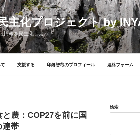
化プロジェクト by INYAK
ら情報を民主化しよう！
いて
支援する
印鑰智哉のプロフィール
連絡フォーム
検索
と農：COP27を前に国
の連帯