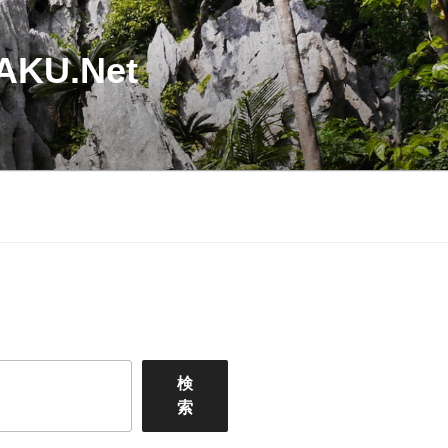
U.Net
検
索