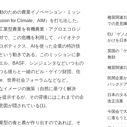
動のための農業イノベーション・ミッシ
種苗関連3
 Mission for Climate、AIM）を打ち出した。
での意見
工業型農業を有機農業・アグロエコロジ
EU「ゲノ
対で、この危機を利用して、バイオテク
かけを日
ロボティクス、AIを使った企業の特許技
英国の「
という動きである。このミッションに参
無効
エル、BASF、シンジェンタなどいつもの
種苗関連2
つも彼らと一緒のビル・ゲイツ財団、住
民間企業
ife、世界社会フォーラムなどなど。
バックドア
なイメージの施策（自然に基づく解決
日本のタ
utions）を提示するが、その背後にはこれまでの企
改正法案
図が隠されている(1)。
今国会で
に進もう
業型の食と農が作り出すのであれば、そ