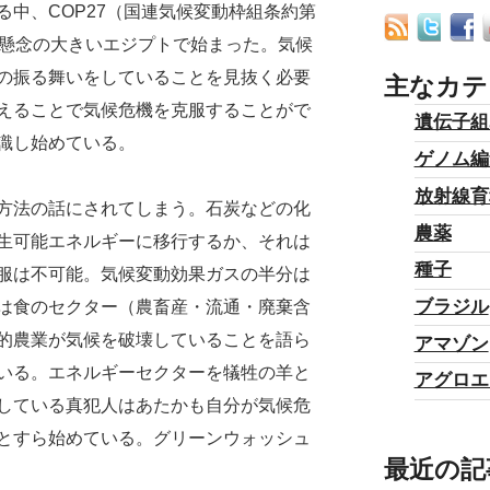
中、COP27（国連気候変動枠組条約第
の懸念の大きいエジプトで始まった。気候
の振る舞いをしていることを見抜く必要
主なカテ
えることで気候危機を克服することがで
遺伝子組
識し始めている。
ゲノム編
放射線育
方法の話にされてしまう。石炭などの化
農薬
生可能エネルギーに移行するか、それは
種子
服は不可能。気候変動効果ガスの半分は
ブラジル
は食のセクター（農畜産・流通・廃棄含
的農業が気候を破壊していることを語ら
アマゾン
いる。エネルギーセクターを犠牲の羊と
アグロエ
している真犯人はあたかも自分が気候危
とすら始めている。グリーンウォッシュ
最近の記