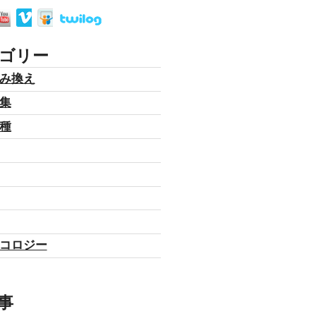
ゴリー
み換え
集
種
コロジー
事