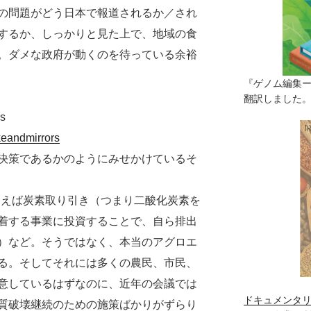
の問題がどう日本で報道されるか／され
するか、しっかりと見た上で、地域の食
。ダメな政府が動くのを待っている余裕
『ゲノム編集
翻訳しました。（
rs
keandmirrors
決策であるかのようにみせかけているそ
onsとはたとえば炭素取り引き（つまり二酸化炭素を
着する事業に投資することで、自ら排出
）など。そうではなく、本当のアグロエ
る。そしてそれには多くの農民、市民、
意しているはずなのに、近年の会議では
ドキュメンタリ
質破壊継続のための施策ばかりがずらり