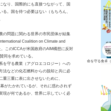
になり、国際的にも直接つながって、国
いる。国を待つ必要はない（もちろん、
。
農の問題に関わる世界の市民団体が結集
onal Coalition on Climate and
作られた。このICCAが米国政府のAIM構想に反対
体賛同を求めている。
命を守る食卓
系を守る農業（アグロエコロジー）への
方法などの化石燃料からの脱却と共に必
二重三重に表に出させないために、
の煙幕がたかれているが、それに惑わされず
実現が何であるか、世界に示していく必