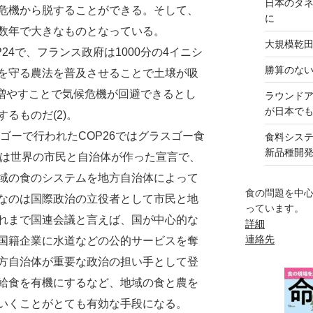
日本のタ
危機から脱することができる。そして、
に
数年で大きなものとなっている。
大規模乾
24で、フランス政府は1000分の4イニシ
勝算のな
を守る農法を普及させることで土壌が吸
年増やすことで気候危機が回避できるとし
ラウンド
が日本で
るものだ(2)。
ゴーで行われたCOP26ではグラスゴー食
食料シス
新品種開
れは世界の市民と自治体が作った宣言で、
域の食のシステムを地方自治体によって
食の問題を中
なのは国際政治の立役者として市民と地
っています。
れまで国連会議と言えば、国が中心的な
詳細
連絡先
国籍企業に水道などの公的サービスを奪
方自治体が重要な政治の担い手として登
給食を有機にするなど、地域の食と農を
いくことがとても有効な手段になる。