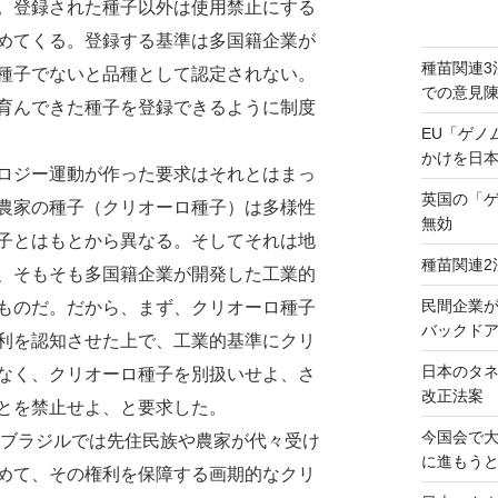
。登録された種子以外は使用禁止にする
めてくる。登録する基準は多国籍企業が
種苗関連3
種子でないと品種として認定されない。
での意見
育んできた種子を登録できるように制度
EU「ゲノ
かけを日
ロジー運動が作った要求はそれとはまっ
英国の「
農家の種子（クリオーロ種子）は多様性
無効
子とはもとから異なる。そしてそれは地
種苗関連2
、そもそも多国籍企業が開発した工業的
民間企業
ものだ。だから、まず、クリオーロ種子
バックドア
利を認知させた上で、工業的基準にクリ
日本のタ
なく、クリオーロ種子を別扱いせよ、さ
改正法案
とを禁止せよ、と要求した。
今国会で
にブラジルでは先住民族や農家が代々受け
に進もう
めて、その権利を保障する画期的なクリ