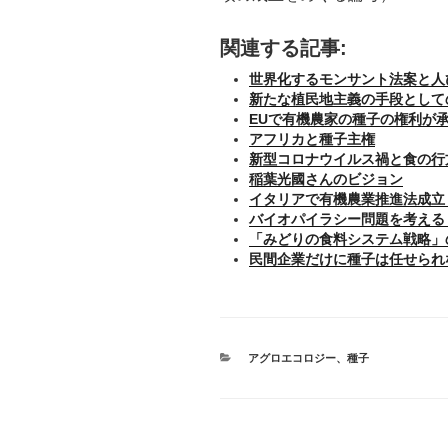
関連する記事:
世界化するモンサント法案と人
新たな植民地主義の手段として
EUで有機農家の種子の権利が
アフリカと種子主権
新型コロナウイルス禍と食の行
稲葉光國さんのビジョン
イタリアで有機農業推進法成立
バイオパイラシー問題を考える
「みどりの食料システム戦略」
民間企業だけに種子は任せられ
カ
アグロエコロジー
、
種子
テ
ゴ
リ
ー