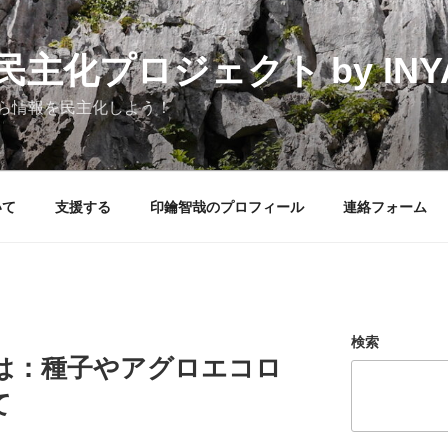
化プロジェクト by INYAK
ら情報を民主化しよう！
いて
支援する
印鑰智哉のプロフィール
連絡フォーム
検索
は：種子やアグロエコロ
て