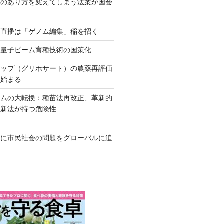
ネのあり方を変えてしまう法案が国会
田直播は「ゲノム編集」稲を招く
い量子ビーム育種技術の国策化
アップ（グリホサート）の農薬再評価
も始まる
テムの大転換：種苗法再改正、革新的
発新法が持つ危険性
心に市民社会の問題をグローバルに追