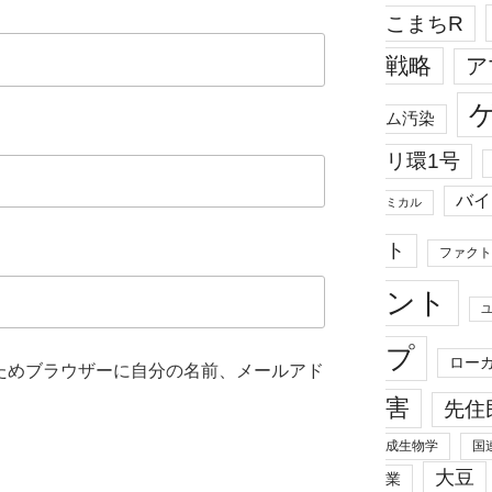
こまちR
戦略
ア
ム汚染
リ環1号
バイ
ミカル
ト
ファクト
ント
プ
ロー
ためブラウザーに自分の名前、メールアド
害
先住
成生物学
国
大豆
業