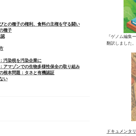
びとの種子の権利、食料の主権を守る闘い
の種子
承認
『ゲノム編集
翻訳しました。（
方
：汚染税を汚染企業に
：アマゾンでの生物多様性保全の取り組み
の根本問題：タネと有機認証
ない
ドキュメンタリ