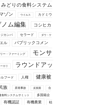
みどりの食料システム
マゾン
カドミウ
ウイルス
ゲノム編集
コシヒカ
セラード
ジカンバ
ダウ・ケ
パブリックコメン
エル
モンサ
リー・ファーミング
ラウンドアッ
ユーカリ
健康被
人権
カルフード
民族
原発事故
合
反貧困
多国籍企
連食料システムサミット
有機認証
有機農業
枯