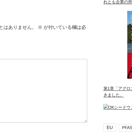
れとも企業の
とはありません。
※
が付いている欄は必
第1章「アグロ
きました。
EU
PFA