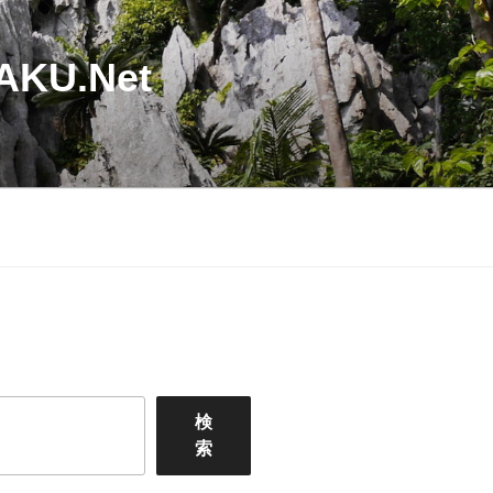
U.Net
検
索