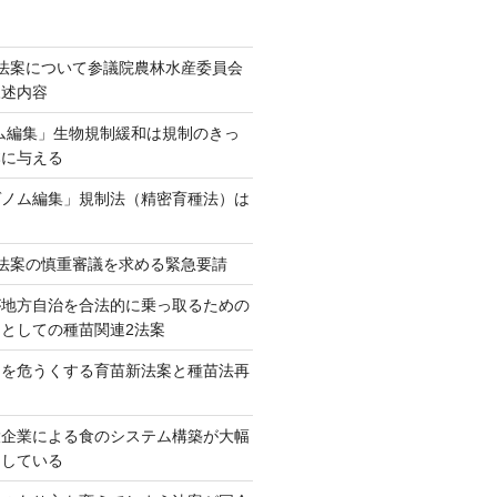
法案について参議院農林水産委員会
陳述内容
ム編集」生物規制緩和は規制のきっ
本に与える
ゲノム編集」規制法（精密育種法）は
法案の慎重審議を求める緊急要請
が地方自治を合法的に乗っ取るための
としての種苗関連2法案
ネを危うくする育苗新法案と種苗法再
大企業による食のシステム構築が大幅
としている