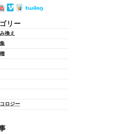
ゴリー
み換え
集
種
コロジー
事