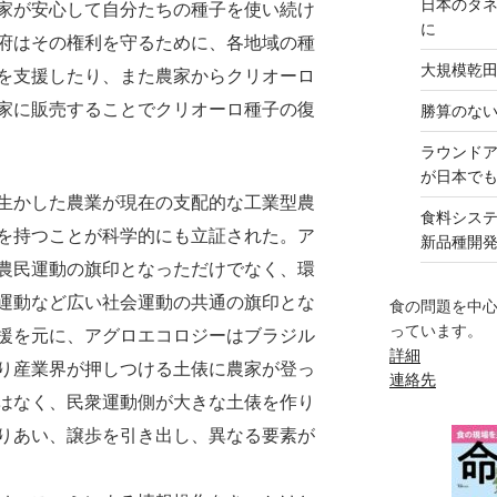
日本のタ
家が安心して自分たちの種子を使い続け
に
府はその権利を守るために、各地域の種
大規模乾
を支援したり、また農家からクリオーロ
家に販売することでクリオーロ種子の復
勝算のな
ラウンド
が日本で
生かした農業が現在の支配的な工業型農
食料シス
を持つことが科学的にも立証された。ア
新品種開
農民運動の旗印となっただけでなく、環
運動など広い社会運動の共通の旗印とな
食の問題を中
っています。
援を元に、アグロエコロジーはブラジル
詳細
り産業界が押しつける土俵に農家が登っ
連絡先
はなく、民衆運動側が大きな土俵を作り
りあい、譲歩を引き出し、異なる要素が