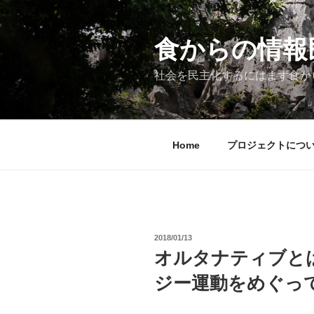
コ
ン
テ
食からの情報民主
ン
ツ
社会を民主化するにはまず食か
へ
ス
キ
ッ
Home
プロジェクトにつ
プ
投
2018/01/13
稿
オルタナティブと
日:
ジー運動をめぐっ