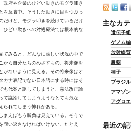
、政府や企業のひどい動きのモグラ叩き
とを反省中。そうした動きに目をつぶっ
のだけど、モグラ叩きを続けているだけ
主なカテ
。ひどい動きへの対処療法では根本的な
遺伝子組
ゲノム編
放射線育
見てみると、どんなに厳しい状況の中で
農薬
こから自分たちのめざすもの、将来像を
とがないように見える。その将来像はオ
種子
タカナ表記でない日本語にする時にはそ
ブラジル
でも代案と訳してしまうと、憲法改正論
アマゾン
って議論してしまうようなとても危な
アグロエ
えられてしまう怖れがある。
しまえばもう勝負は見えている。そうで
最近の記
を問い返さなければいけない。たとえ