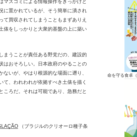
はマスコミによる情報操作をきっかけと
況に置かれているが、そう簡単に潰され
って買収されてしまうこともまずありえ
土俵をしっかりと大衆的基盤の上に築い
しまうことが責任ある野党だの、建設的
状はおそろしい。日本政府のやることの
かないが、やはり根源的な場面に遡り、
命を守る食卓
いて、われわれが依拠すべき土俵を描く
ところだ。それは可能であり、急務だと
SLAÇÃO
（ブラジルのクリオーロ種子条