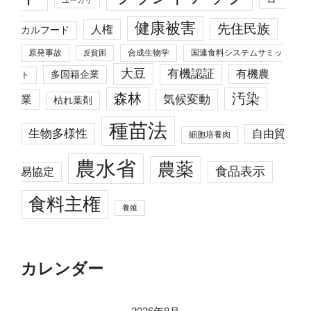
ユーカリ
健康被害
先住民族
人権
カルフード
原発事故
合成生物学
国連食料システムサミッ
反貧困
大豆
有機認証
有機農
多国籍企業
ト
森林
汚染
業
気候変動
枯れ葉剤
種苗法
生物多様性
自由貿
細胞培養肉
農水省
農薬
食品表示
易協定
食料主権
養殖
カレンダー