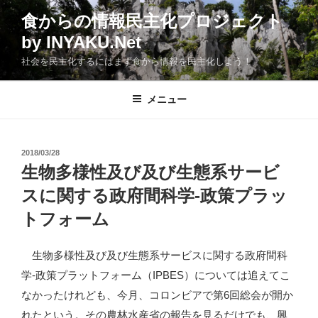
コ
食からの情報民主化プロジェクト
ン
by INYAKU.Net
テ
ン
社会を民主化するにはまず食から情報を民主化しよう！
ツ
へ
メニュー
ス
キ
ッ
投
2018/03/28
プ
稿
生物多様性及び及び生態系サービ
日:
スに関する政府間科学-政策プラッ
トフォーム
生物多様性及び及び生態系サービスに関する政府間科
学-政策プラットフォーム（IPBES）については追えてこ
なかったけれども、今月、コロンビアで第6回総会が開か
れたという。その農林水産省の報告を見るだけでも、興