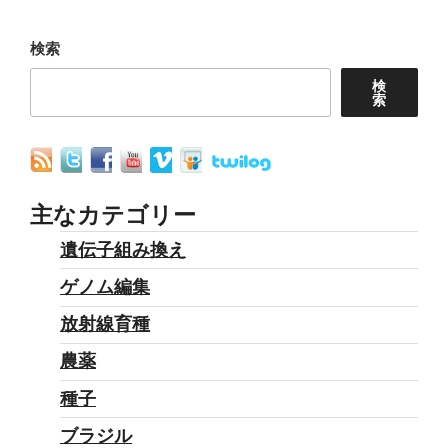
シ
ョ
検索
ン
検
索
主なカテゴリー
遺伝子組み換え
ゲノム編集
放射線育種
農薬
種子
ブラジル