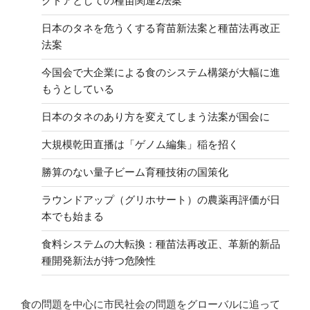
クドアとしての種苗関連2法案
日本のタネを危うくする育苗新法案と種苗法再改正
法案
今国会で大企業による食のシステム構築が大幅に進
もうとしている
日本のタネのあり方を変えてしまう法案が国会に
大規模乾田直播は「ゲノム編集」稲を招く
勝算のない量子ビーム育種技術の国策化
ラウンドアップ（グリホサート）の農薬再評価が日
本でも始まる
食料システムの大転換：種苗法再改正、革新的新品
種開発新法が持つ危険性
食の問題を中心に市民社会の問題をグローバルに追って