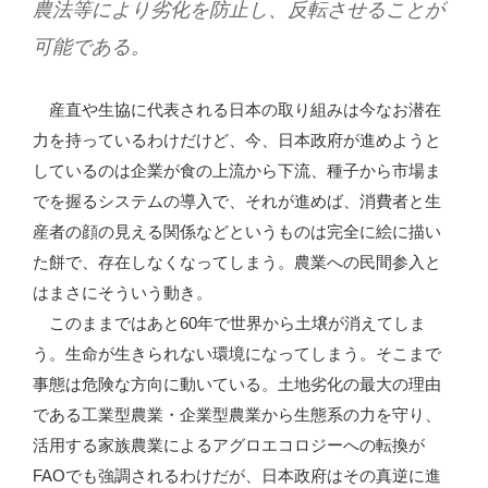
農法等により劣化を防止し、反転させることが
可能である。
産直や生協に代表される日本の取り組みは今なお潜在
力を持っているわけだけど、今、日本政府が進めようと
しているのは企業が食の上流から下流、種子から市場ま
でを握るシステムの導入で、それが進めば、消費者と生
産者の顔の見える関係などというものは完全に絵に描い
た餅で、存在しなくなってしまう。農業への民間参入と
はまさにそういう動き。
このままではあと60年で世界から土壌が消えてしま
う。生命が生きられない環境になってしまう。そこまで
事態は危険な方向に動いている。土地劣化の最大の理由
である工業型農業・企業型農業から生態系の力を守り、
活用する家族農業によるアグロエコロジーへの転換が
FAOでも強調されるわけだが、日本政府はその真逆に進