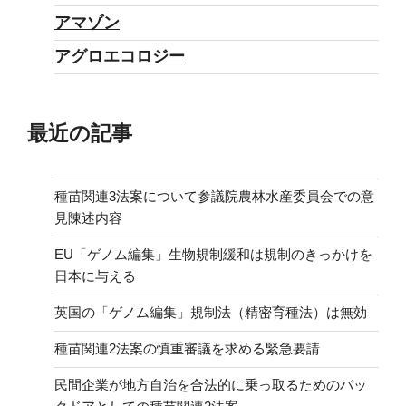
アマゾン
アグロエコロジー
最近の記事
種苗関連3法案について参議院農林水産委員会での意
見陳述内容
EU「ゲノム編集」生物規制緩和は規制のきっかけを
日本に与える
英国の「ゲノム編集」規制法（精密育種法）は無効
種苗関連2法案の慎重審議を求める緊急要請
民間企業が地方自治を合法的に乗っ取るためのバッ