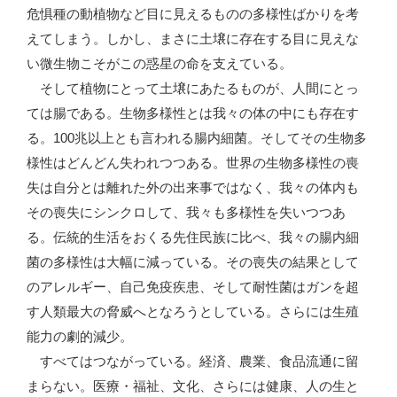
危惧種の動植物など目に見えるものの多様性ばかりを考
えてしまう。しかし、まさに土壌に存在する目に見えな
い微生物こそがこの惑星の命を支えている。
そして植物にとって土壌にあたるものが、人間にとっ
ては腸である。生物多様性とは我々の体の中にも存在す
る。100兆以上とも言われる腸内細菌。そしてその生物多
様性はどんどん失われつつある。世界の生物多様性の喪
失は自分とは離れた外の出来事ではなく、我々の体内も
その喪失にシンクロして、我々も多様性を失いつつあ
る。伝統的生活をおくる先住民族に比べ、我々の腸内細
菌の多様性は大幅に減っている。その喪失の結果として
のアレルギー、自己免疫疾患、そして耐性菌はガンを超
す人類最大の脅威へとなろうとしている。さらには生殖
能力の劇的減少。
すべてはつながっている。経済、農業、食品流通に留
まらない。医療・福祉、文化、さらには健康、人の生と