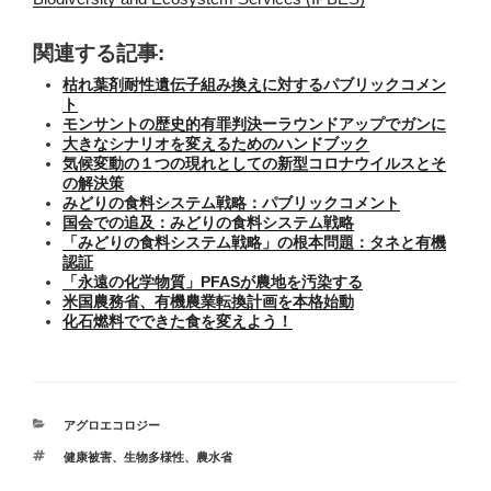
関連する記事:
枯れ葉剤耐性遺伝子組み換えに対するパブリックコメン
ト
モンサントの歴史的有罪判決ーラウンドアップでガンに
大きなシナリオを変えるためのハンドブック
気候変動の１つの現れとしての新型コロナウイルスとそ
の解決策
みどりの食料システム戦略：パブリックコメント
国会での追及：みどりの食料システム戦略
「みどりの食料システム戦略」の根本問題：タネと有機
認証
「永遠の化学物質」PFASが農地を汚染する
米国農務省、有機農業転換計画を本格始動
化石燃料でできた食を変えよう！
カ
アグロエコロジー
テ
タ
健康被害
、
生物多様性
、
農水省
ゴ
グ
リ