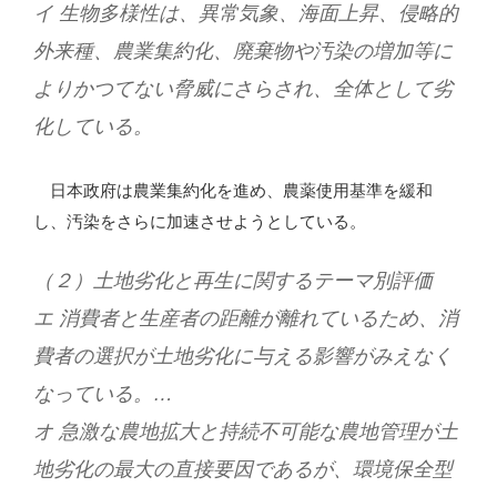
イ 生物多様性は、異常気象、海面上昇、侵略的
外来種、農業集約化、廃棄物や汚染の増加等に
よりかつてない脅威にさらされ、全体として劣
化している。
日本政府は農業集約化を進め、農薬使用基準を緩和
し、汚染をさらに加速させようとしている。
（２）土地劣化と再生に関するテーマ別評価
エ 消費者と生産者の距離が離れているため、消
費者の選択が土地劣化に与える影響がみえなく
なっている。…
オ 急激な農地拡大と持続不可能な農地管理が土
地劣化の最大の直接要因であるが、環境保全型