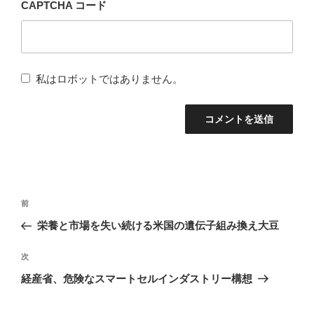
CAPTCHA コード
私はロボットではありません。
投
前
前
稿
の
栄養と市場を失い続ける米国の遺伝子組み換え大豆
ナ
投
稿
次
次
ビ
の
経産省、危険なスマートセルインダストリー構想
ゲ
投
ー
稿