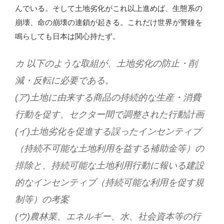
んでいる。そして土地劣化がこれ以上進めば、生態系の
崩壊、命の崩壊の連鎖が起きる。これだけ世界が警鐘を
鳴らしても日本は関心持たず。
カ 以下のような取組が、土地劣化の防止・削
減・反転に必要である。
(ア)土地に由来する商品の持続的な生産・消費
行動を促す、セクター間で調整された行動計画
(イ)土地劣化を促進する誤ったインセンティブ
（持続不可能な土地利用を益する補助金等）の
排除と、持続可能な土地利用行動に報いる建設
的なインセンティブ（持続可能な利用を促す規
制等）の考案
(ウ)農林業、エネルギー、水、社会資本等の行