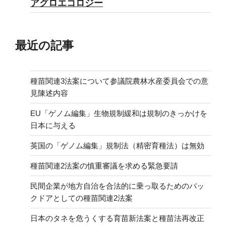
アグロエコロジー
最近の記事
種苗関連3法案について参議院農林水産委員会での意
見陳述内容
EU「ゲノム編集」生物規制緩和は規制のきっかけを
日本に与える
英国の「ゲノム編集」規制法（精密育種法）は無効
種苗関連2法案の慎重審議を求める緊急要請
民間企業が地方自治を合法的に乗っ取るためのバッ
クドアとしての種苗関連2法案
日本のタネを危うくする育苗新法案と種苗法再改正