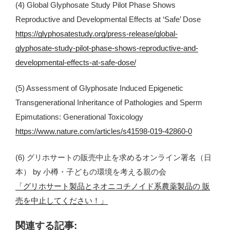
(4) Global Glyphosate Study Pilot Phase Shows
Reproductive and Developmental Effects at ‘Safe’ Dose
https://glyphosatestudy.org/press-release/global-
glyphosate-study-pilot-phase-shows-reproductive-and-
developmental-effects-at-safe-dose/
(5) Assessment of Glyphosate Induced Epigenetic
Transgenerational Inheritance of Pathologies and Sperm
Epimutations: Generational Toxicology
https://www.nature.com/articles/s41598-019-42860-0
(6) グリホサートの販売中止を求めるオンライン署名（日
本） by 小樽・子どもの環境を考える親の会
「グリホサート製品とネオニコチノイド系農薬製品の 販
売を中止してください！」
関連する記事: