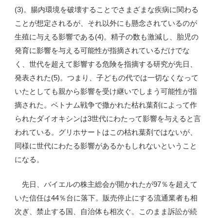
(3)。腸内環境を破壊することでさまざまな疾病に関わる
ことが想定されるが、それ以外にも懸念されているのが
生殖に与える影響である(4)。精子の数も激減し、胎児の
発育に影響を与える可能性が指摘されているだけでな
く、世代を超えて影響する危険を指摘する研究が先日、
発表された(5)。つまり、子どもの代では一切なくなって
いたとしても親から影響を受け継いでしまう可能性が指
摘された。ベトナム戦争で撒かれた枯れ葉剤によって作
られたダイオキシンは3世代にわたって影響を与えると言
われている。グリホサートはこの枯れ葉剤ではないが、
同様に世代にわたる影響があるかもしれないということ
になる。
先日、バイエルの株主総会が開かれたが97％を超えて
いた信任は44％台に落下。販売停止にする流通業者も相
次ぎ、禁止する国、自治体も相次ぐ。このまま訴訟が続