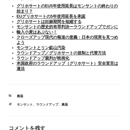
グリホサートのEU5年使用延長はモンサントの終わりの
始まり？
EUグリホサートの5年使用延長を承認
グリホサートは妊娠期間を短縮する
モンサントの歴史的有罪判決ーラウンドアップでガンに
輸入小麦はあぶない！
クローズアップ現代の報道の意義：日本の現実を見つめ
よう
モンサントとリン鉱山汚染
ラウンドアップ／グリホサートの規制と代替方法
ラウンドアップ裁判が映画化
米国政府のラウンドアップ（グリホサート）安全宣言は
違法
カ
農薬
テ
タ
モンサント
、
ラウンドアップ
、
農薬
ゴ
グ
リ
ー
コメントを残す