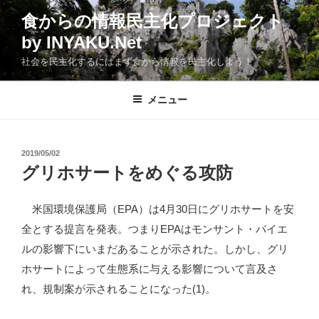
コ
食からの情報民主化プロジェクト
ン
by INYAKU.Net
テ
ン
社会を民主化するにはまず食から情報を民主化しよう！
ツ
へ
メニュー
ス
キ
ッ
投
2019/05/02
プ
稿
グリホサートをめぐる攻防
日:
米国環境保護局（EPA）は4月30日にグリホサートを安
全とする提言を発表。つまりEPAはモンサント・バイエ
ルの影響下にいまだあることが示された。しかし、グリ
ホサートによって生態系に与える影響について言及さ
れ、規制案が示されることになった(1)。