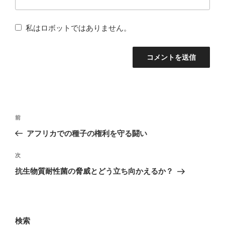
私はロボットではありません。
投
前
前
稿
の
アフリカでの種子の権利を守る闘い
ナ
投
稿
次
次
ビ
の
抗生物質耐性菌の脅威とどう立ち向かえるか？
ゲ
投
ー
稿
シ
ョ
検索