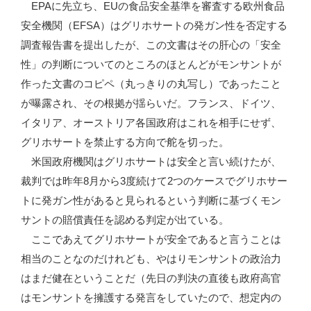
EPAに先立ち、EUの食品安全基準を審査する欧州食品
安全機関（EFSA）はグリホサートの発ガン性を否定する
調査報告書を提出したが、この文書はその肝心の「安全
性」の判断についてのところのほとんどがモンサントが
作った文書のコピペ（丸っきりの丸写し）であったこと
が曝露され、その根拠が揺らいだ。フランス、ドイツ、
イタリア、オーストリア各国政府はこれを相手にせず、
グリホサートを禁止する方向で舵を切った。
米国政府機関はグリホサートは安全と言い続けたが、
裁判では昨年8月から3度続けて2つのケースでグリホサー
トに発ガン性があると見られるという判断に基づくモン
サントの賠償責任を認める判定が出ている。
ここであえてグリホサートが安全であると言うことは
相当のことなのだけれども、やはりモンサントの政治力
はまだ健在ということだ（先日の判決の直後も政府高官
はモンサントを擁護する発言をしていたので、想定内の