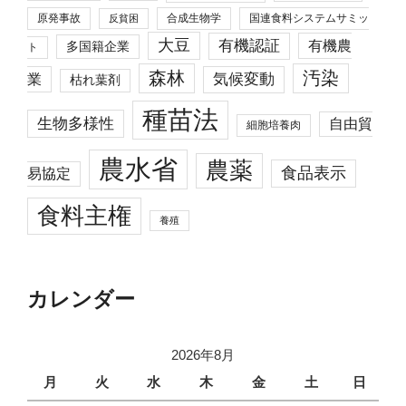
原発事故
合成生物学
国連食料システムサミッ
反貧困
大豆
有機認証
有機農
多国籍企業
ト
森林
汚染
業
気候変動
枯れ葉剤
種苗法
生物多様性
自由貿
細胞培養肉
農水省
農薬
食品表示
易協定
食料主権
養殖
カレンダー
2026年8月
月
火
水
木
金
土
日