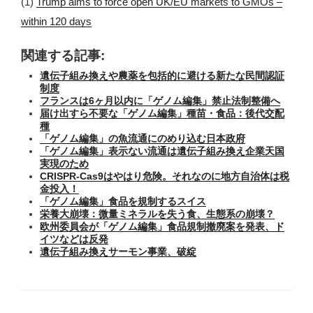
(1)
Trump aims to force open UK/EU markets to GMOs –
within 120 days
関連する記事:
遺伝子組み換えや農薬を包括的に避ける新たな民間認証
制度
フランスは6ヶ月以内に「ゲノム編集」禁止法制整備へ
届け出すら不要な「ゲノム編集」種苗・食品：後代交配
種
「ゲノム編集」の魚流通にのめり込む日本政府
「ゲノム編集」表示ない流通は遺伝子組み換え企業天国
実現のため
CRISPR-Cas9はやはり危険。それなのに地方自治体は税
金投入！
「ゲノム編集」食品を規制するスイス
栄養大崩壊：微量ミネラルを失う食、生態系の崩壊？
欧州委員会が「ゲノム編集」食品規制撤廃案を発表、ド
イツなどは反発
遺伝子組み換えサーモン事業、破綻