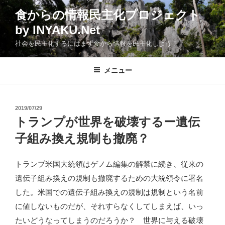
コ
食からの情報民主化プロジェクト
ン
by INYAKU.Net
テ
ン
社会を民主化するにはまず食から情報を民主化しよう！
ツ
へ
メニュー
ス
キ
ッ
投
2019/07/29
プ
稿
トランプが世界を破壊するー遺伝
日:
子組み換え規制も撤廃？
トランプ米国大統領はゲノム編集の解禁に続き、従来の
遺伝子組み換えの規制も撤廃するための大統領令に署名
した。米国での遺伝子組み換えの規制は規制という名前
に値しないものだが、それすらなくしてしまえば、いっ
たいどうなってしまうのだろうか？ 世界に与える破壊