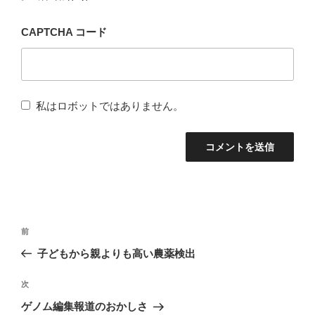
CAPTCHA コード
私はロボットではありません。
投
前
前
稿
の
子どもから親よりも高い農薬検出
ナ
投
稿
次
次
ビ
の
ゲノム編集報道のおかしさ
ゲ