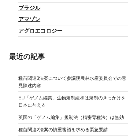
ブラジル
アマゾン
アグロエコロジー
最近の記事
種苗関連3法案について参議院農林水産委員会での意
見陳述内容
EU「ゲノム編集」生物規制緩和は規制のきっかけを
日本に与える
英国の「ゲノム編集」規制法（精密育種法）は無効
種苗関連2法案の慎重審議を求める緊急要請