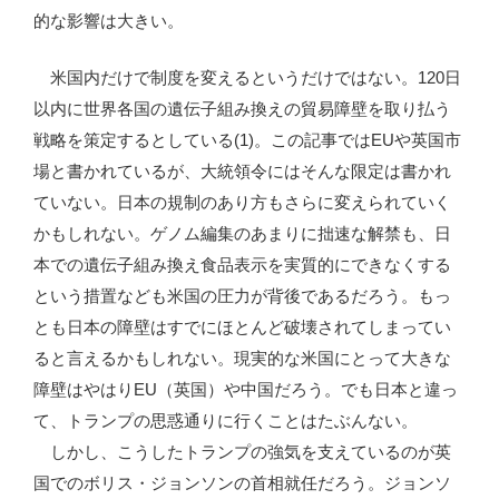
的な影響は大きい。
米国内だけで制度を変えるというだけではない。120日
以内に世界各国の遺伝子組み換えの貿易障壁を取り払う
戦略を策定するとしている(1)。この記事ではEUや英国市
場と書かれているが、大統領令にはそんな限定は書かれ
ていない。日本の規制のあり方もさらに変えられていく
かもしれない。ゲノム編集のあまりに拙速な解禁も、日
本での遺伝子組み換え食品表示を実質的にできなくする
という措置なども米国の圧力が背後であるだろう。もっ
とも日本の障壁はすでにほとんど破壊されてしまってい
ると言えるかもしれない。現実的な米国にとって大きな
障壁はやはりEU（英国）や中国だろう。でも日本と違っ
て、トランプの思惑通りに行くことはたぶんない。
しかし、こうしたトランプの強気を支えているのが英
国でのボリス・ジョンソンの首相就任だろう。ジョンソ