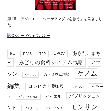
第1章「アグロエコロジーがアマゾンを救う」を書きまし
た。
あきたこまち
EU
UPOV
PFAS
TPP
みどりの食料システム戦略
R
アマ
ゲノム
ゾン
カドミウム汚染
ウイルス
編集
コシヒカリ環1号
セラー
ジカンバ
パブリックコメ
バイエル
ド
ダウ・ケミカル
モンサン
ント
ファクトリー・ファーミング