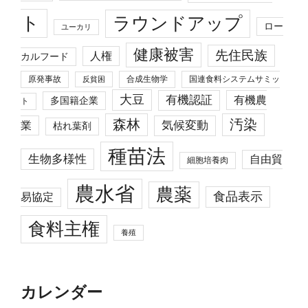
ト
ラウンドアップ
ロー
ユーカリ
健康被害
先住民族
人権
カルフード
原発事故
合成生物学
国連食料システムサミッ
反貧困
大豆
有機認証
有機農
多国籍企業
ト
森林
汚染
業
気候変動
枯れ葉剤
種苗法
生物多様性
自由貿
細胞培養肉
農水省
農薬
食品表示
易協定
食料主権
養殖
カレンダー