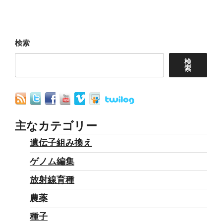
投
ー
稿
シ
ョ
検索
ン
検
索
主なカテゴリー
遺伝子組み換え
ゲノム編集
放射線育種
農薬
種子