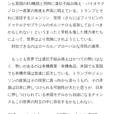
ンも英国のEU離脱と同時に遺伝子組み換え・バイオテク
ノロジー産業の推進を声高に唱えている。トランプとそ
れに追従するジョンソン、安倍（さらにはフィリピンの
ドゥテルテやブラジルのボルソナロも追加しておくべき
かもしれない）というまったく常軌を逸した権力者たち
によって、世界はより危険にされようとしている。
対抗できるのはローカル／グローバルな市民の連帯。
もっとも世界では遺伝子組み換えはかつての勢いはな
く、勢いがあるのは有機農業・有機食品。米国でも英国
でも有機市場は急速に拡大している。トランプやジョン
ソンの政策はその現実に真っ向から逆らうもの。その矛
盾は日本に押しつけられる可能性が大だと思うが、日本
に押しつけられている米国モデルから自由になるチャン
スもこの世界の対立の中に存在するかもしれない。