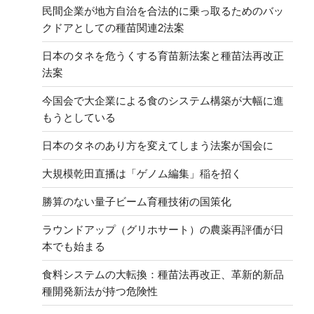
民間企業が地方自治を合法的に乗っ取るためのバッ
クドアとしての種苗関連2法案
日本のタネを危うくする育苗新法案と種苗法再改正
法案
今国会で大企業による食のシステム構築が大幅に進
もうとしている
日本のタネのあり方を変えてしまう法案が国会に
大規模乾田直播は「ゲノム編集」稲を招く
勝算のない量子ビーム育種技術の国策化
ラウンドアップ（グリホサート）の農薬再評価が日
本でも始まる
食料システムの大転換：種苗法再改正、革新的新品
種開発新法が持つ危険性