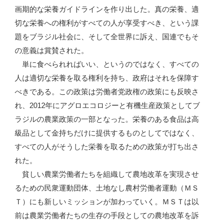
画期的な栄養ガイドラインを作り出した。真の栄養、適
切な栄養への権利がすべての人が享受すべき、という課
題をブラジル社会に、そして全世界に訴え、国連でもそ
の意義は賞賛された。
単に食べられればいい、というのではなく、すべての
人は適切な栄養を取る権利を持ち、政府はそれを保障す
べきである。この政策は労働者党政権の政策にも反映さ
れ、2012年にアグロエコロジーと有機生産政策としてブ
ラジルの農業政策の一部となった。栄養のある食品は高
級品として金持ちだけに提供するものとしてではなく、
すべての人がそうした栄養を取るための政策が打ち出さ
れた。
貧しい農業労働者たちを組織して農地改革を実現させ
るための民衆運動団体、土地なし農村労働者運動（ＭＳ
Ｔ）にも新しいミッションが加わっていく。ＭＳＴは以
前は農業労働者たちの生存の手段としての農地改革を訴