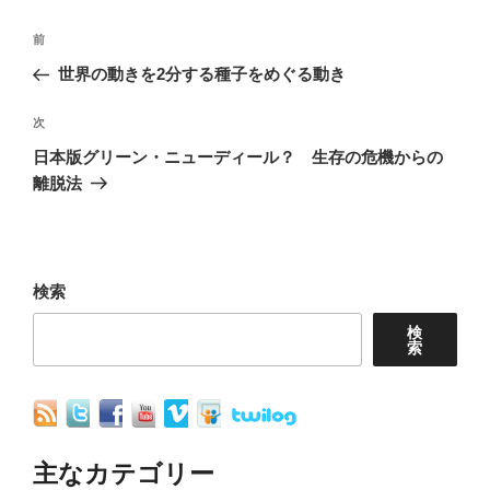
投
前
前
稿
の
世界の動きを2分する種子をめぐる動き
ナ
投
稿
次
次
ビ
の
日本版グリーン・ニューディール？ 生存の危機からの
ゲ
投
離脱法
ー
稿
シ
ョ
検索
ン
検
索
主なカテゴリー