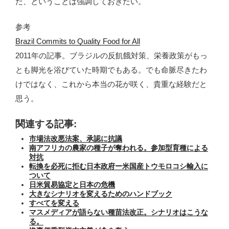
だ、ということは強調しておきたい。
参考
Brazil Commits to Quality Food for All
2011年の記事。ブラジルの反飢餓対策、栄養政策がもっ
とも脚光を浴びていた時期でもある。でも命脈尽きたわ
けではなく、これから本当の花が咲く、貴重な経験だと
思う。
関連する記事:
市場法改悪法案、承認に抗議
南アフリカの農家の種子が奪われる。参加型育種による
対抗
転換を必死に拒む日本政府ー米国産トウモロコシ輸入に
ついて
日米貿易協定と日本の危機
大きなシナリオを変えるためのハンドブック
すべてを変える
マスメディアが語らない種苗法改正。シナリオはこうな
る。