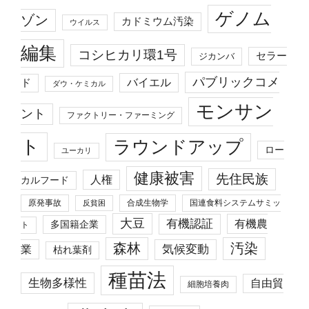
ゲノム
ゾン
カドミウム汚染
ウイルス
編集
コシヒカリ環1号
セラー
ジカンバ
パブリックコメ
バイエル
ド
ダウ・ケミカル
モンサン
ント
ファクトリー・ファーミング
ト
ラウンドアップ
ロー
ユーカリ
健康被害
先住民族
人権
カルフード
原発事故
合成生物学
国連食料システムサミッ
反貧困
大豆
有機認証
有機農
多国籍企業
ト
森林
汚染
業
気候変動
枯れ葉剤
種苗法
生物多様性
自由貿
細胞培養肉