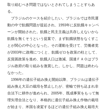
取り組むべき問題ではないとされてしまうことすらあ
る。
ブラジルのケースを紹介したい。ブラジルでは市民運
動の中で飢餓問題が提起され、1993年に反飢餓キャンペ
ーンが開始された。飢餓と民主主義は共存しえないから
飢餓を無くそうという提案で、まず飢餓状態をなくすこ
とが関心の中心となった。その運動を受けて、労働者党
が2003年に政権につくと、飢餓ゼロを政策の柱として、
反貧困政策を進め、飢餓人口は激減、国連ＦＡＯはブラ
ジル政府の取り組みを激賞した。しかし、問題は終わら
なかった。
1996年の遺伝子組み換え開始以降、ブラジルは遺伝子
組み換え大豆の栽培を禁止したが、密輸で持ち込まれ非
合法下に耕作が進められ、2005年、既成事実をもって無
理矢理合法となり、本格的に遺伝子組み換え作物の栽培
が始まり、米国を凌駕するほどの遺伝子組み換え栽培大