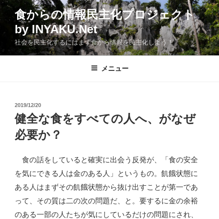
コ
食からの情報民主化プロジェクト
ン
by INYAKU.Net
テ
ン
社会を民主化するにはまず食から情報を民主化しよう！
ツ
へ
メニュー
ス
キ
ッ
投
2019/12/20
プ
稿
健全な食をすべての人へ、がなぜ
日:
必要か？
食の話をしていると確実に出会う反発が、「食の安全
を気にできる人は金のある人」というもの。飢餓状態に
ある人はまずその飢餓状態から抜け出すことが第一であ
って、その質は二の次の問題だ、と。要するに金の余裕
のある一部の人たちが気にしているだけの問題にされ、