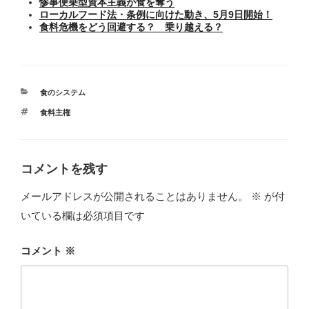
惨事便乗型資本主義が食を奪う
ローカルフード法・条例に向けた動き、5月9日開始！
食料危機をどう回避する？ 乗り越える？
カ
食のシステム
テ
タ
食料主権
ゴ
グ
リ
ー
コメントを残す
メールアドレスが公開されることはありません。
※
が付
いている欄は必須項目です
コメント
※