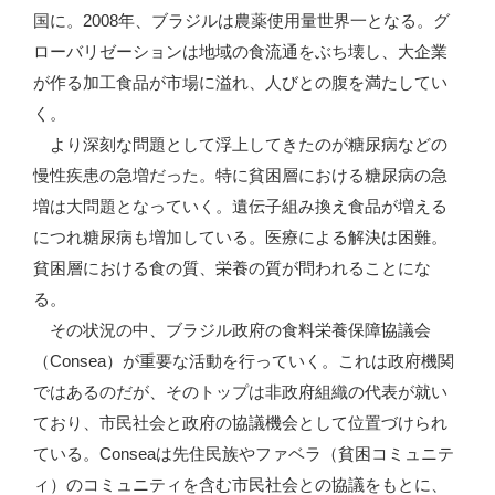
国に。2008年、ブラジルは農薬使用量世界一となる。グ
ローバリゼーションは地域の食流通をぶち壊し、大企業
が作る加工食品が市場に溢れ、人びとの腹を満たしてい
く。
より深刻な問題として浮上してきたのが糖尿病などの
慢性疾患の急増だった。特に貧困層における糖尿病の急
増は大問題となっていく。遺伝子組み換え食品が増える
につれ糖尿病も増加している。医療による解決は困難。
貧困層における食の質、栄養の質が問われることにな
る。
その状況の中、ブラジル政府の食料栄養保障協議会
（Consea）が重要な活動を行っていく。これは政府機関
ではあるのだが、そのトップは非政府組織の代表が就い
ており、市民社会と政府の協議機会として位置づけられ
ている。Conseaは先住民族やファベラ（貧困コミュニテ
ィ）のコミュニティを含む市民社会との協議をもとに、