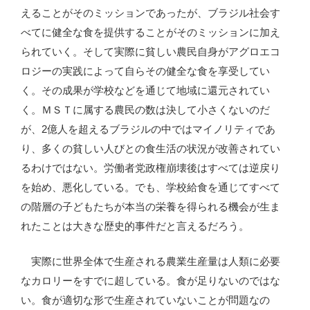
えることがそのミッションであったが、ブラジル社会す
べてに健全な食を提供することがそのミッションに加え
られていく。そして実際に貧しい農民自身がアグロエコ
ロジーの実践によって自らその健全な食を享受してい
く。その成果が学校などを通じて地域に還元されてい
く。ＭＳＴに属する農民の数は決して小さくないのだ
が、2億人を超えるブラジルの中ではマイノリティであ
り、多くの貧しい人びとの食生活の状況が改善されてい
るわけではない。労働者党政権崩壊後はすべては逆戻り
を始め、悪化している。でも、学校給食を通じてすべて
の階層の子どもたちが本当の栄養を得られる機会が生ま
れたことは大きな歴史的事件だと言えるだろう。
実際に世界全体で生産される農業生産量は人類に必要
なカロリーをすでに超している。食が足りないのではな
い。食が適切な形で生産されていないことが問題なの