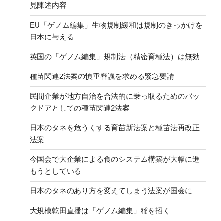
見陳述内容
EU「ゲノム編集」生物規制緩和は規制のきっかけを
日本に与える
英国の「ゲノム編集」規制法（精密育種法）は無効
種苗関連2法案の慎重審議を求める緊急要請
民間企業が地方自治を合法的に乗っ取るためのバッ
クドアとしての種苗関連2法案
日本のタネを危うくする育苗新法案と種苗法再改正
法案
今国会で大企業による食のシステム構築が大幅に進
もうとしている
日本のタネのあり方を変えてしまう法案が国会に
大規模乾田直播は「ゲノム編集」稲を招く