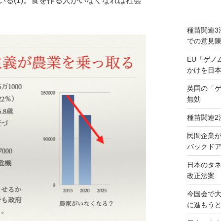
る(1)。食を作る人がいなくなれば社会
種苗関連3
での意見
EU「ゲノ
かけを日
英国の「
無効
種苗関連2
民間企業
バックドア
日本のタ
改正法案
今国会で
に進もう