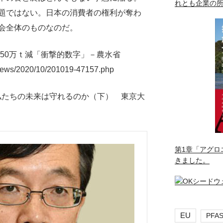
れとも企業の
題ではない。日本の消費者の権利が奪わ
会全体のものなのだ。
万ｔ 50万ｔ減「衝撃的数字」－農水省
i/news/2020/10/201019-47157.php
―私たちの未来は守れるのか（下） 東京大
第1章「アグロ
きました。
EU
PFA