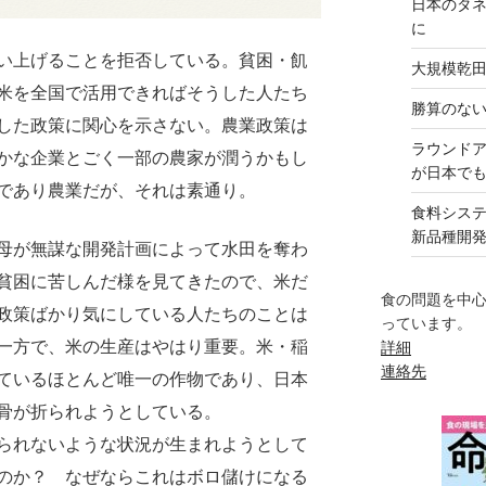
日本のタ
に
い上げることを拒否している。貧困・飢
大規模乾
米を全国で活用できればそうした人たち
勝算のな
した政策に関心を示さない。農業政策は
ラウンド
かな企業とごく一部の農家が潤うかもし
が日本で
であり農業だが、それは素通り。
食料シス
新品種開
母が無謀な開発計画によって水田を奪わ
貧困に苦しんだ様を見てきたので、米だ
食の問題を中
政策ばかり気にしている人たちのことは
っています。
一方で、米の生産はやはり重要。米・稲
詳細
連絡先
ているほとんど唯一の作物であり、日本
骨が折られようとしている。
られないような状況が生まれようとして
のか？ なぜならこれはボロ儲けになる