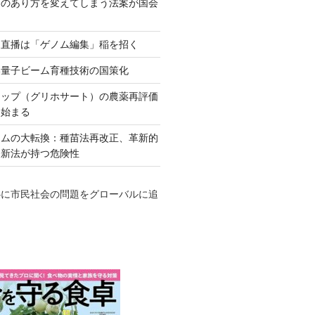
ネのあり方を変えてしまう法案が国会
田直播は「ゲノム編集」稲を招く
い量子ビーム育種技術の国策化
アップ（グリホサート）の農薬再評価
も始まる
テムの大転換：種苗法再改正、革新的
発新法が持つ危険性
心に市民社会の問題をグローバルに追