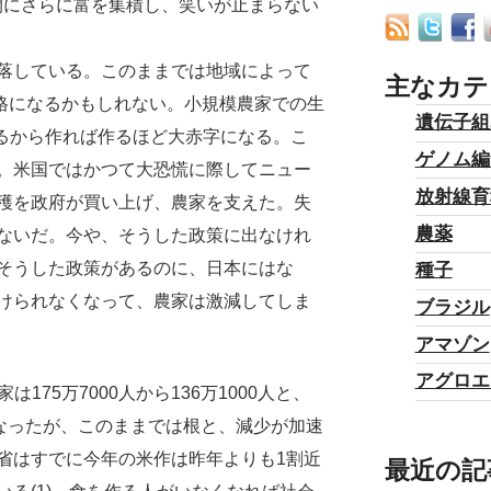
間にさらに富を集積し、笑いが止まらない
落している。このままでは地域によって
主なカテ
価格になるかもしれない。小規模農家での生
遺伝子組
れるから作れば作るほど大赤字になる。こ
ゲノム編
。米国ではかつて大恐慌に際してニュー
放射線育
穫を政府が買い上げ、農家を支えた。失
農薬
ないだ。今や、そうした政策に出なけれ
そうした政策があるのに、日本にはな
種子
けられなくなって、農家は激減してしま
ブラジル
アマゾン
アグロエ
は175万7000人から136万1000人と、
となったが、このままでは根と、減少が加速
省はすでに今年の米作は昨年よりも1割近
最近の記