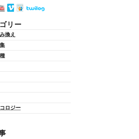
ゴリー
み換え
集
種
コロジー
事