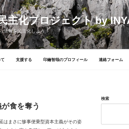
化プロジェクト by INYAK
ら情報を民主化しよう！
いて
支援する
印鑰智哉のプロフィール
連絡フォーム
検索
義が食を奪う
延はまさに惨事便乗型資本主義がその姿