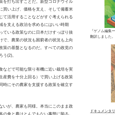
策を打ち出すことだ。新型コロナウイル
に買い上げ、価格を支え、そして備蓄米
じて活用することなどがすぐ考えられる
域を支える政治を求めるにはいい時期
『ゲノム編集
っている政策なのに日本だけすっぽり抜
翻訳しました。（
けで、農業の状況も困窮者の状況も上向
政策の基盤となるのだ。すべての政党の
う(2)。
食などで可能な限り有機に近い栽培を実
生産費を十分上回る）で買い上げる政策
同時にその農家を支援する政策を確立す
ないが、農家も同様。本当にこのまま政
ドキュメンタリ
本の食と農はとんでもない事態に陥る。