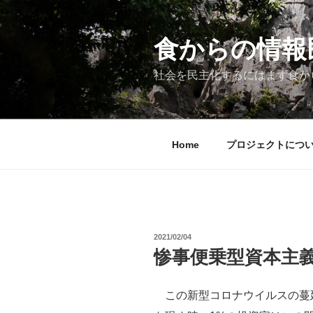
コ
ン
テ
食からの情報民主
ン
ツ
社会を民主化するにはまず食か
へ
ス
キ
ッ
Home
プロジェクトにつ
プ
投
2021/02/04
稿
惨事便乗型資本主
日:
この新型コロナウイルスの蔓