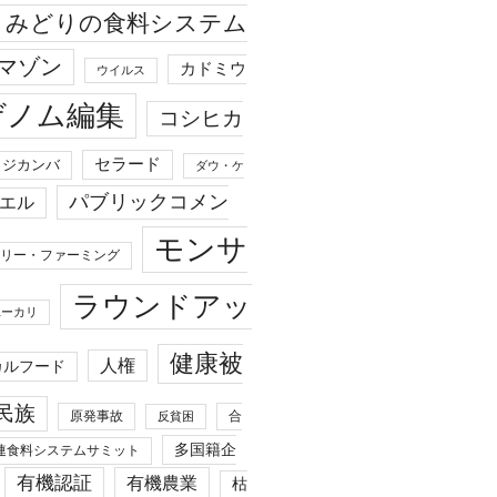
みどりの食料システム
マゾン
カドミウ
ウイルス
ゲノム編集
コシヒカ
セラード
ジカンバ
ダウ・ケ
パブリックコメン
エル
モンサ
リー・ファーミング
ラウンドアッ
ユーカリ
健康被
人権
カルフード
民族
原発事故
合
反貧困
多国籍企
連食料システムサミット
有機認証
有機農業
枯