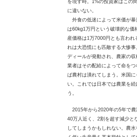
を現す時。1%の投資家はこの
に違いない。
外食の低迷によって米価が暴
は60kg1万円という破壊的な
産価格は1万7000円とも言わ
れは大恐慌にも匹敵する大惨事
ディールが発動され、農家の収
業者はその配給によって命をつ
ば農村は潰れてしまう。米国に
い。これでは日本では農業を続
う。
2015年から2020年の5年で農家
40万人近く、2割を超す減少
してしまうかもしれない。農水