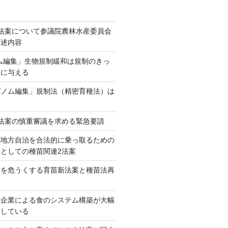
法案について参議院農林水産委員会
陳述内容
ム編集」生物規制緩和は規制のきっ
本に与える
ゲノム編集」規制法（精密育種法）は
法案の慎重審議を求める緊急要請
が地方自治を合法的に乗っ取るための
としての種苗関連2法案
ネを危うくする育苗新法案と種苗法再
大企業による食のシステム構築が大幅
としている