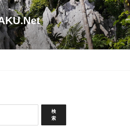
U.Net
検
索