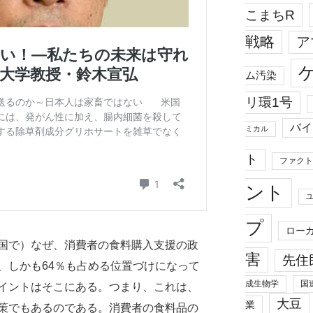
こまちR
戦略
ア
ム汚染
リ環1号
バイ
ミカル
ト
ファクト
ント
プ
ロー
国で）なぜ、消費者の食料購入支援の政
害
先住
、しかも64％も占める位置づけになって
成生物学
国
イントはそこにある。つまり、これは、
大豆
業
策でもあるのである。消費者の食料品の