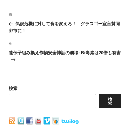
投
前
前
稿
の
気候危機に対して食を変えろ！ グラスゴー宣言賛同
ナ
投
都市に！
稿
ビ
次
次
ゲ
の
遺伝子組み換え作物安全神話の崩壊: Bt毒素は20倍も有害
ー
投
シ
稿
ョ
ン
検索
検
索