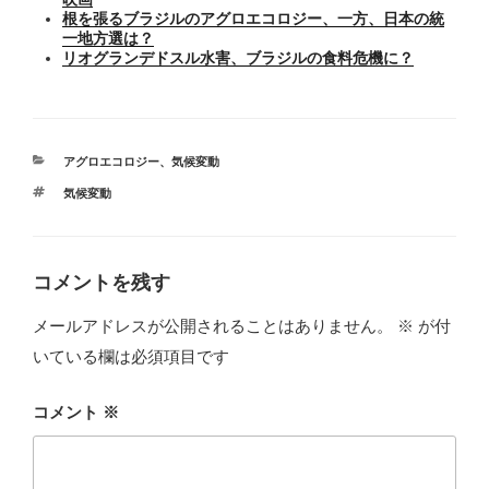
根を張るブラジルのアグロエコロジー、一方、日本の統
一地方選は？
リオグランデドスル水害、ブラジルの食料危機に？
カ
アグロエコロジー
、
気候変動
テ
タ
気候変動
ゴ
グ
リ
ー
コメントを残す
メールアドレスが公開されることはありません。
※
が付
いている欄は必須項目です
コメント
※