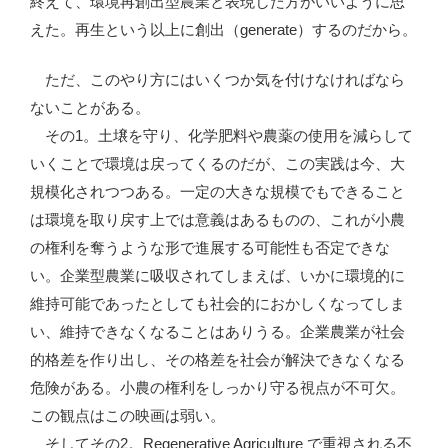
終えて、環境再創出型農業と表現した方がいいように思
えた。再生という以上に創出（generate）するのだから。
ただ、このやり方にはいくつか気を付けなければなら
ないことがある。
その1。土壌を守り、化学肥料や農薬の使用を減らして
いくことで環境は戻ってくるのだが、この実践は今、大
規模化されつつある。一定の大きな規模でもできること
は環境を取り戻す上では意義はあるものの、これが小農
の権利を奪うような形で進展する可能性も否定できな
い。企業型農業に吸収されてしまえば、いかに環境的に
維持可能であったとしても社会的におかしくなってしま
い、維持できなくなることはありうる。企業農業が社会
的格差を作り出し、その格差を社会が解決できなくなる
危険がある。小農の権利をしっかり守る視点が不可欠。
この観点はこの映画は弱い。
そしてその2。Regenerative Agriculture で重視される不