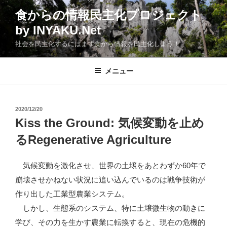
コ
食からの情報民主化プロジェクト
ン
by INYAKU.Net
テ
ン
社会を民主化するにはまず食から情報を民主化しよう！
ツ
へ
メニュー
ス
キ
ッ
投
2020/12/20
プ
稿
Kiss the Ground: 気候変動を止め
日:
るRegenerative Agriculture
気候変動を激化させ、世界の土壌をあとわずか60年で
崩壊させかねない状況に追い込んでいるのは戦争技術が
作り出した工業型農業システム。
しかし、生態系のシステム、特に土壌微生物の動きに
学び、その力を生かす農業に転換すると、現在の危機的