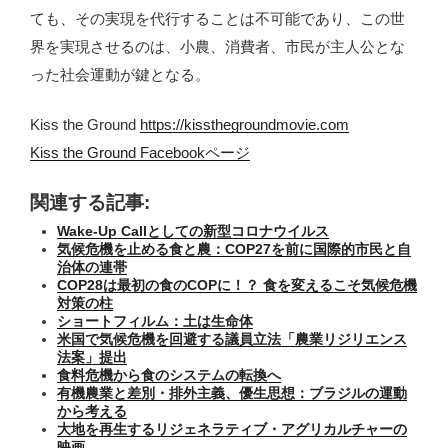
ても、その実現を代行することは不可能であり、この世
界を実現させるのは、小農、消費者、市民が主人公とな
った社会運動が鍵となる。
Kiss the Ground
https://kissthegroundmovie.com
Kiss the Ground Facebookページ
関連する記事:
Wake-Up Callとしての新型コロナウイルス
気候危機を止める食と農：COP27を前に国際的市民と自
治体の連帯
COP28は最初の食のCOPに！？ 食を変えるこそ気候危機
対策の柱
ショートフィルム：土は生命体
米国で気候危機を回避する議員立法「農業リジリエンス
法案」提出
食料危機から食のシステムの転換へ
有機農業と差別・排外主義、優生思想：ブラジルの運動
から考える
大地を再生するリジェネラティブ・アグリカルチャーの
映画