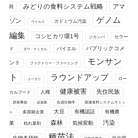
みどりの食料システム戦略
R
アマ
ゲノム
ゾン
カドミウム汚染
ウイルス
編集
コシヒカリ環1号
セラー
ジカンバ
パブリックコメ
バイエル
ド
ダウ・ケミカル
モンサン
ント
ファクトリー・ファーミング
ト
ラウンドアップ
ロー
ユーカリ
健康被害
先住民族
人権
カルフード
原発事故
合成生物学
国連食料システムサミッ
反貧困
大豆
有機認証
有機農
多国籍企業
ト
森林
汚染
業
気候変動
枯れ葉剤
種苗法