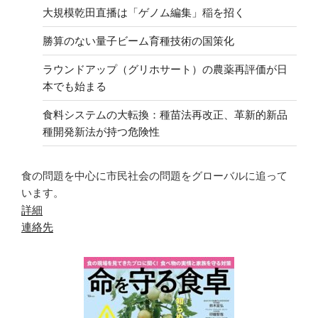
大規模乾田直播は「ゲノム編集」稲を招く
勝算のない量子ビーム育種技術の国策化
ラウンドアップ（グリホサート）の農薬再評価が日
本でも始まる
食料システムの大転換：種苗法再改正、革新的新品
種開発新法が持つ危険性
食の問題を中心に市民社会の問題をグローバルに追って
います。
詳細
連絡先