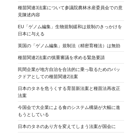
種苗関連3法案について参議院農林水産委員会での意
見陳述内容
EU「ゲノム編集」生物規制緩和は規制のきっかけを
日本に与える
英国の「ゲノム編集」規制法（精密育種法）は無効
種苗関連2法案の慎重審議を求める緊急要請
民間企業が地方自治を合法的に乗っ取るためのバッ
クドアとしての種苗関連2法案
日本のタネを危うくする育苗新法案と種苗法再改正
法案
今国会で大企業による食のシステム構築が大幅に進
もうとしている
日本のタネのあり方を変えてしまう法案が国会に