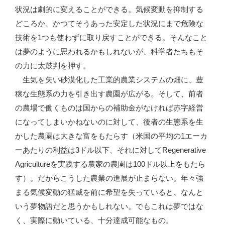
状況は劇的に変えることができる。気候変動を抑制する
どころか、かつてそうあった安定した状況にまで危険な
技術を1つも使わずに取り戻すことができる。そんなこと
は夢のように思われるかもしれないが、科学者たちもそ
の力に太鼓判を押す。
生気を失い砂漠化した工業的農業システムの畑に、豊
穣な生態系の力を引き出す農園が広がる。そして、前者
の農場で働くものは国からの補助金がなければ赤字経営
になってしまいかねないのに対して、後者の生態系を生
かした農園は大きな富をもたらす（米国の平均の1エーカ
ーあたりの利益は3ドル以下、それに対してRegenerative
Agricultureを実践する農家の農園は100ドル以上をもたら
す）。だからこうした農業の進展が止まらない。年々強
まる気候変動の猛威を前に希望を失っていると、なんと
いう夢物語だと思うかもしれない。でもこれは夢ではな
く、実際に動いている、十分達成可能なもの。