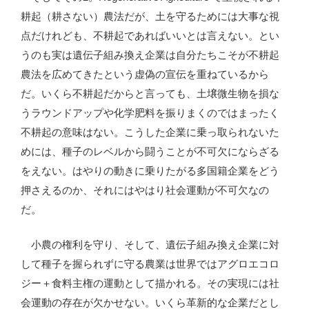
耕起（耕さない）農法だが、土を守るためには大事な視
点だけれども、不耕起であればいいとは言えない。とい
うのも実は遺伝子組み換え企業は自分たちこそが不耕起
農法を広めてきたという虚偽の宣伝を重ねているから
だ。いくら不耕起だからと言っても、土壌微生物を損な
うラウンドアップや化学肥料を振りまくのではまったく
不耕起の意味はない。こうした企業に乗っ取られないた
めには、種子のレベルから闘うことが不可欠にならざる
をえない。はやりの動きに乗りたがる多国籍企業をどう
押さえるのか、それにはやはり社会運動が不可欠なの
だ。
小農の権利を守り、そして、遺伝子組み換え企業に対
して種子を握られずに守る農業は世界ではアグロエコロ
ジー＋食料主権の運動として描かれる。その実現には社
会運動の存在が欠かせない。いくら革新的な企業だとし