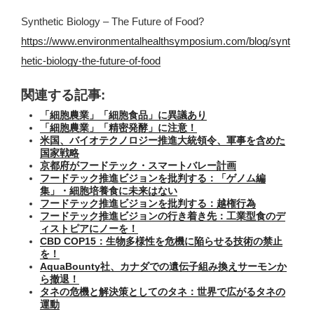
Synthetic Biology – The Future of Food?
https://www.environmentalhealthsymposium.com/blog/synt
hetic-biology-the-future-of-food
関連する記事:
「細胞農業」「細胞食品」に異議あり
「細胞農業」「精密発酵」に注意！
米国、バイオテクノロジー推進大統領令、軍事を含めた
国家戦略
京都府がフードテック・スマートバレー計画
フードテック推進ビジョンを批判する：「ゲノム編
集」・細胞培養食に未来はない
フードテック推進ビジョンを批判する：越権行為
フードテック推進ビジョンの行き着き先：工業型食のデ
ィストピアにノーを！
CBD COP15：生物多様性を危機に陥らせる技術の禁止
を！
AquaBounty社、カナダでの遺伝子組み換えサーモンか
ら撤退！
タネの危機と解決策としてのタネ：世界で広がるタネの
運動