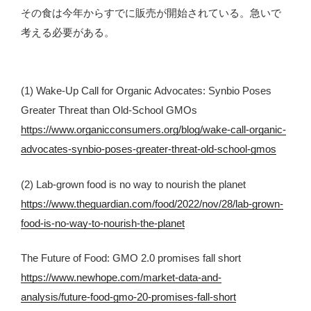
その食は今年からすでに販売が開始されている。急いで
考える必要がある。
(1) Wake-Up Call for Organic Advocates: Synbio Poses
Greater Threat than Old-School GMOs
https://www.organicconsumers.org/blog/wake-call-organic-
advocates-synbio-poses-greater-threat-old-school-gmos
(2) Lab-grown food is no way to nourish the planet
https://www.theguardian.com/food/2022/nov/28/lab-grown-
food-is-no-way-to-nourish-the-planet
The Future of Food: GMO 2.0 promises fall short
https://www.newhope.com/market-data-and-
analysis/future-food-gmo-20-promises-fall-short