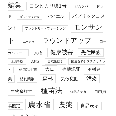
編集
コシヒカリ環1号
セラー
ジカンバ
パブリックコメ
バイエル
ド
ダウ・ケミカル
モンサン
ント
ファクトリー・ファーミング
ト
ラウンドアップ
ロー
ユーカリ
健康被害
先住民族
人権
カルフード
原発事故
合成生物学
国連食料システムサミッ
反貧困
大豆
有機認証
有機農
多国籍企業
ト
森林
汚染
業
気候変動
枯れ葉剤
種苗法
生物多様性
自由貿
細胞培養肉
農水省
農薬
食品表示
易協定