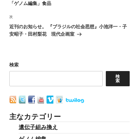
ナ
投
「ゲノム編集」食品
稿
ビ
次
次
ゲ
の
近刊のお知らせ。 『ブラジルの社会思想』小池洋一・子
ー
投
安昭子・田村梨花 現代企画室
シ
稿
ョ
ン
検索
検
索
主なカテゴリー
遺伝子組み換え
ゲノム編集