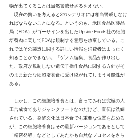
物が出てくることは当然警戒せざるをえない。
現在の勢いを考えると2のシナリオには相当警戒しなけ
ればならないことになる。というのも、米国食品医薬品
局（FDA）がゴーサインを出したUpside Foods社の細胞
培養肉に関してFDAは規制する意思を放棄している。こ
れではその製造に関する詳しい情報を消費者はまったく
知ることができない。「ゲノム編集」食品が作り出し
た、政府が規制しない遺伝子操作食品に関する方針がそ
のまま新たな細胞培養食に受け継がれてしまう可能性が
ある。
しかし、この細胞培養食とは、言ってみれば究極の人
工合成食でありジャンクフードなのだけど、宣伝は洗練
されている。発酵文化は日本食でも重要な位置を占める
が、この細胞培養食はその最新バージョンであるとして
「精密発酵」などとしてあたかも自然なプロセスをさら