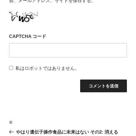
前、メールアドレス、サイトを保存する。
CAPTCHA コード
私はロボットではありません。
投
前
前
稿
の
やはり遺伝子操作食品に未来はない その2: 消える