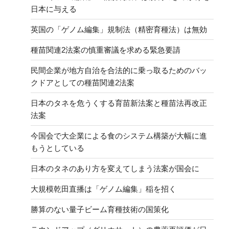
日本に与える
英国の「ゲノム編集」規制法（精密育種法）は無効
種苗関連2法案の慎重審議を求める緊急要請
民間企業が地方自治を合法的に乗っ取るためのバッ
クドアとしての種苗関連2法案
日本のタネを危うくする育苗新法案と種苗法再改正
法案
今国会で大企業による食のシステム構築が大幅に進
もうとしている
日本のタネのあり方を変えてしまう法案が国会に
大規模乾田直播は「ゲノム編集」稲を招く
勝算のない量子ビーム育種技術の国策化