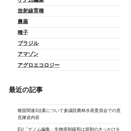
放射線育種
農薬
種子
ブラジル
アマゾン
アグロエコロジー
最近の記事
種苗関連3法案について参議院農林水産委員会での意
見陳述内容
EU「ゲノム編集」生物規制緩和は規制のきっかけを