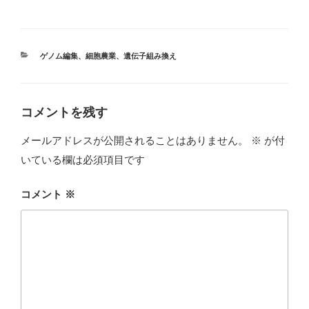
カ
ゲノム編集
、
細胞農業
、
遺伝子組み換え
テ
ゴ
リ
ー
コメントを残す
メールアドレスが公開されることはありません。
※
が付
いている欄は必須項目です
コメント
※