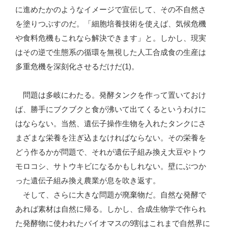
に進めたかのようなイメージで宣伝して、その不自然さ
を塗りつぶすのだ。「細胞培養技術を使えば、気候危機
や食料危機もこれなら解決できます」と。しかし、現実
はその逆で生態系の循環を無視した人工合成食の生産は
多重危機を深刻化させるだけだ(1)。
問題は多岐にわたる。発酵タンクを作って置いておけ
ば、勝手にブクブクと食が沸いて出てくるというわけに
はならない。当然、遺伝子操作生物を入れたタンクにさ
まざまな栄養を注ぎ込まなければならない。その栄養を
どう作るかが問題で、それが遺伝子組み換え大豆やトウ
モロコシ、サトウキビになるかもしれない。壁にぶつか
った遺伝子組み換え農業が息を吹き返す。
そして、さらに大きな問題が廃棄物だ。自然な発酵で
あれば素材は自然に帰る。しかし、合成生物学で作られ
た発酵物に使われたバイオマスの9割はこれまで自然界に