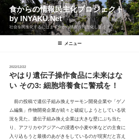
コ
食からの情報民主化プロジェクト
ン
by INYAKU.Net
テ
ン
社会を民主化するにはまず食から情報を民主化しよう！
ツ
へ
メニュー
ス
キ
ッ
投
2022/12/22
プ
稿
やはり遺伝子操作食品に未来はな
日:
い その3: 細胞培養食に警戒を！
前の投稿で遺伝子組み換えサーモン開発企業や「ゲノ
ム編集」作物開発企業が続々と破綻しようとしている状
況を見た。遺伝子組み換え企業は大きな壁にぶち当た
り、アフリカやアジアへの浸透や小麦や米などの主食に
入り込もうと最後のあがきをしているのが現実だと言え