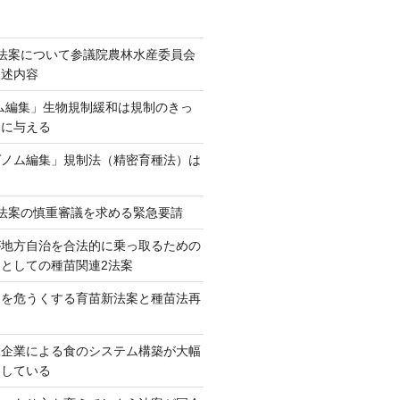
法案について参議院農林水産委員会
陳述内容
ム編集」生物規制緩和は規制のきっ
本に与える
ゲノム編集」規制法（精密育種法）は
法案の慎重審議を求める緊急要請
が地方自治を合法的に乗っ取るための
としての種苗関連2法案
ネを危うくする育苗新法案と種苗法再
大企業による食のシステム構築が大幅
としている