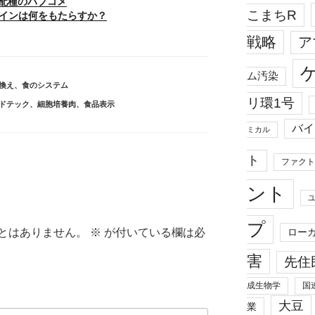
配種のパブコメ
こまちR
サインは何をもたらすか？
戦略
ア
ム汚染
換え
、
食のシステム
リ環1号
ドテック
、
細胞培養肉
、
食品表示
バイ
ミカル
ト
ファクト
ント
プ
ロー
とはありません。
※
が付いている欄は必
害
先住
成生物学
国
大豆
業