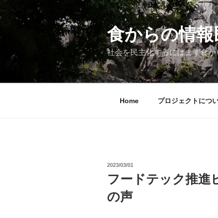
コ
ン
テ
食からの情報民主
ン
ツ
社会を民主化するにはまず食か
へ
ス
キ
ッ
Home
プロジェクトにつ
プ
投
2023/03/01
稿
フードテック推進
日:
の声