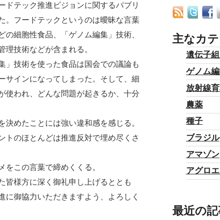
ードテック推進ビジョンに関するパブリ
た。フードテックというのは曖昧な言葉
どの細胞性食品、「ゲノム編集」技術、
主なカテ
管理技術などが含まれる。
遺伝子組
集」技術を使った食品は国会での議論も
ゲノム編
ーサインになってしまった。そして、細
放射線育
が使われ、どんな問題が起きるか、十分
農薬
種子
を決めたことには強い違和感を感じる。
ブラジル
ントのほとんどは推進反対で埋め尽くさ
アマゾン
メをこの言葉で締めくくる。
アグロエ
た皆様方に深く御礼申し上げるととも
進に御協力いただきますよう、よろしく
最近の記