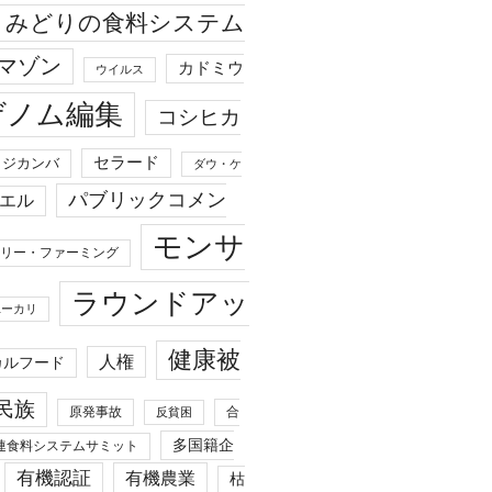
みどりの食料システム
マゾン
カドミウ
ウイルス
ゲノム編集
コシヒカ
セラード
ジカンバ
ダウ・ケ
パブリックコメン
エル
モンサ
リー・ファーミング
ラウンドアッ
ユーカリ
健康被
人権
カルフード
民族
原発事故
合
反貧困
多国籍企
連食料システムサミット
有機認証
有機農業
枯