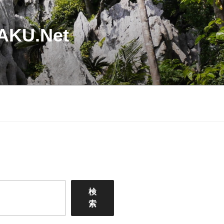
U.Net
検
索