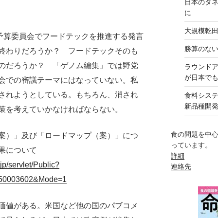
日本のタ
に
大規模乾
予算委員会でフードテックを推進する発言
勝算のな
終わりだろうか？ フードテックそのも
のだろうか？ 「ゲノム編集」では野党
ラウンド
が日本で
会での審議テーマにはなっていない。私
されようとしている。もちろん、消され
食料シス
新品種開
策を考えていかなければならない。
食の問題を中
案）」及び「ロードマップ（案）」につ
っています。
果について
詳細
jp/servlet/Public?
連絡先
0003602&Mode=1
価値がある。米国など他の国のパブコメ