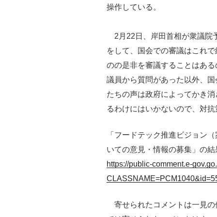
操作している。
2月22日、岸田首相が衆議院
をして、国会での審議はこれで
のの是非を審議することはある
議員から質問があった以外、国
たちの声は政府によってかき消
るわけにはいかないので、対抗
「フードテック推進ビジョン（
いての意見・情報の募集」の結
https://public-comment.e-gov.go.
CLASSNAME=PCM1040&id=55
寄せられたコメントは一見の