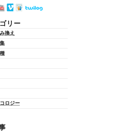
ゴリー
み換え
集
種
コロジー
事