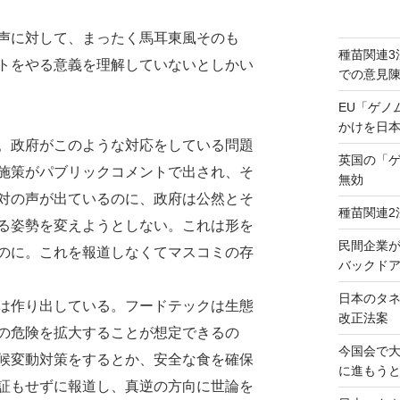
声に対して、まったく馬耳東風そのも
種苗関連3
トをやる意義を理解していないとしかい
での意見
EU「ゲノ
かけを日
。政府がこのような対応をしている問題
英国の「
施策がパブリックコメントで出され、そ
無効
対の声が出ているのに、政府は公然とそ
種苗関連2
る姿勢を変えようとしない。これは形を
民間企業
のに。これを報道しなくてマスコミの存
バックドア
日本のタ
は作り出している。フードテックは生態
改正法案
の危険を拡大することが想定できるの
今国会で
候変動対策をするとか、安全な食を確保
に進もう
証もせずに報道し、真逆の方向に世論を