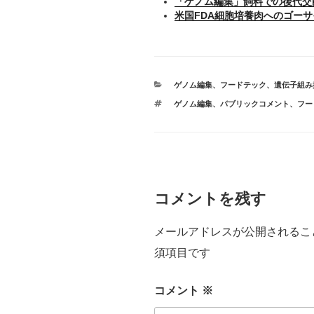
「ゲノム編集」飼料での後代交
米国FDA細胞培養肉へのゴー
カ
ゲノム編集
、
フードテック
、
遺伝子組み
テ
タ
ゲノム編集
、
パブリックコメント
、
フー
ゴ
グ
リ
ー
コメントを残す
メールアドレスが公開されるこ
須項目です
コメント
※