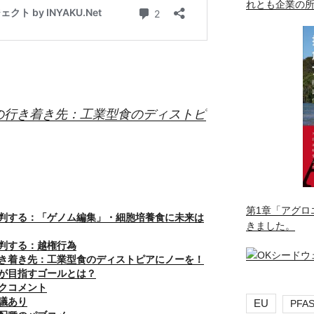
れとも企業の
の行き着き先：工業型食のディストピ
第1章「アグロ
判する：「ゲノム編集」・細胞培養食に未来は
きました。
判する：越権行為
き着き先：工業型食のディストピアにノーを！
が目指すゴールとは？
クコメント
議あり
EU
PFA