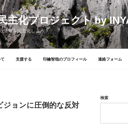
化プロジェクト by INYAK
ら情報を民主化しよう！
いて
支援する
印鑰智哉のプロフィール
連絡フォーム
検索
ビジョンに圧倒的な反対