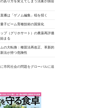
ネのあり方を変えてしまう法案が国会
田直播は「ゲノム編集」稲を招く
い量子ビーム育種技術の国策化
アップ（グリホサート）の農薬再評価
も始まる
テムの大転換：種苗法再改正、革新的
発新法が持つ危険性
心に市民社会の問題をグローバルに追