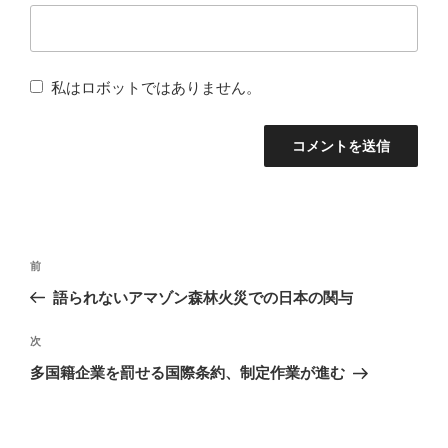
私はロボットではありません。
投
前
前
稿
の
語られないアマゾン森林火災での日本の関与
ナ
投
稿
次
次
ビ
の
多国籍企業を罰せる国際条約、制定作業が進む
ゲ
投
ー
稿
シ