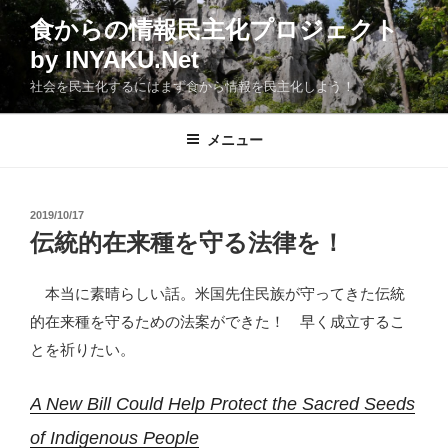
コ
食からの情報民主化プロジェクト
ン
by INYAKU.Net
テ
ン
社会を民主化するにはまず食から情報を民主化しよう！
ツ
へ
メニュー
ス
キ
ッ
投
2019/10/17
プ
稿
伝統的在来種を守る法律を！
日:
本当に素晴らしい話。米国先住民族が守ってきた伝統
的在来種を守るための法案ができた！ 早く成立するこ
とを祈りたい。
A New Bill Could Help Protect the Sacred Seeds
of Indigenous People