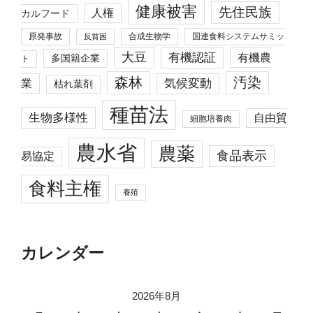
健康被害
先住民族
人権
カルフード
原発事故
合成生物学
国連食料システムサミッ
反貧困
大豆
有機認証
有機農
多国籍企業
ト
森林
汚染
業
気候変動
枯れ葉剤
種苗法
生物多様性
自由貿
細胞培養肉
農水省
農薬
食品表示
易協定
食料主権
養殖
カレンダー
2026年8月