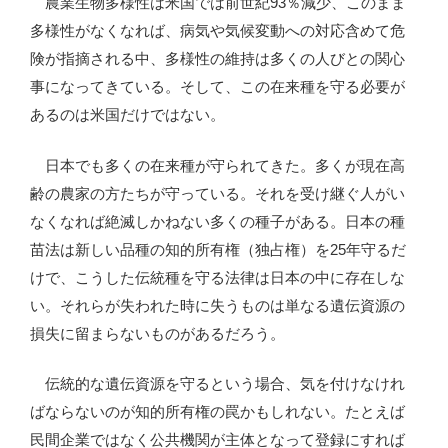
農業生物多様性は米国では前世紀93％減少、このまま
多様性がなくなれば、病気や気候変動への対応含めて危
険が指摘される中、多様性の維持は多くの人びとの関心
事になってきている。そして、この在来種を守る必要が
あるのは米国だけではない。
日本でも多くの在来種が守られてきた。多くが現在高
齢の農家の方たちが守っている。それを受け継ぐ人がい
なくなれば絶滅しかねない多くの種子がある。日本の種
苗法は新しい品種の知的所有権（独占権）を25年守るだ
けで、こうした伝統種を守る法律は日本の中に存在しな
い。それらが失われた時に失うものは単なる遺伝資源の
損失に留まらないものがあるだろう。
伝統的な遺伝資源を守るという場合、気を付けなけれ
ばならないのが知的所有権の罠かもしれない。たとえば
民間企業ではなく公共機関が主体となって登録にすれば