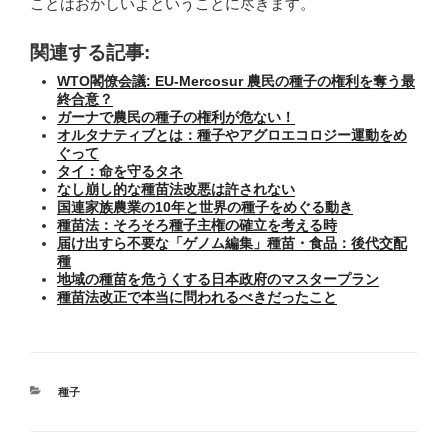
ことはおかしいよということに尽きます。
関連する記事:
WTO閣僚会議: EU-Mercosur 農民の種子の権利を奪う最
終合意？
ガーナで農民の種子の権利が危ない！
オルタナティブとは：種子やアグロエコロジー運動をめ
ぐって
タイ：命を守るタネ
なし崩し的な種苗法改悪は許されない
国連家族農業の10年と世界の種子をめぐる動き
種苗法：そろそろ種子主権の確立を考える時
届け出すら不要な「ゲノム編集」種苗・食品：後代交配
種
地域の種苗を危うくする日本政府のマスタープラン
種苗法改正で本当に問われるべきだったこと
カ
種子
テ
ゴ
リ