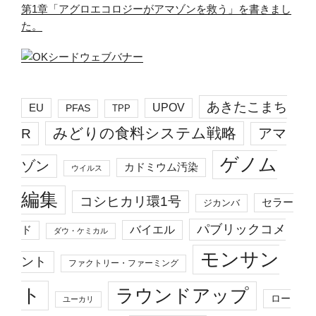
第1章「アグロエコロジーがアマゾンを救う」を書きまし
た。
あきたこまち
EU
UPOV
PFAS
TPP
みどりの食料システム戦略
R
アマ
ゲノム
ゾン
カドミウム汚染
ウイルス
編集
コシヒカリ環1号
セラー
ジカンバ
パブリックコメ
バイエル
ド
ダウ・ケミカル
モンサン
ント
ファクトリー・ファーミング
ト
ラウンドアップ
ロー
ユーカリ