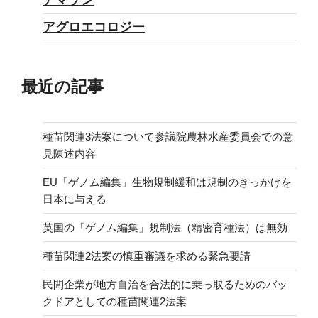
アマゾン
アグロエコロジー
最近の記事
種苗関連3法案について参議院農林水産委員会での意
見陳述内容
EU「ゲノム編集」生物規制緩和は規制のきっかけを
日本に与える
英国の「ゲノム編集」規制法（精密育種法）は無効
種苗関連2法案の慎重審議を求める緊急要請
民間企業が地方自治を合法的に乗っ取るためのバッ
クドアとしての種苗関連2法案