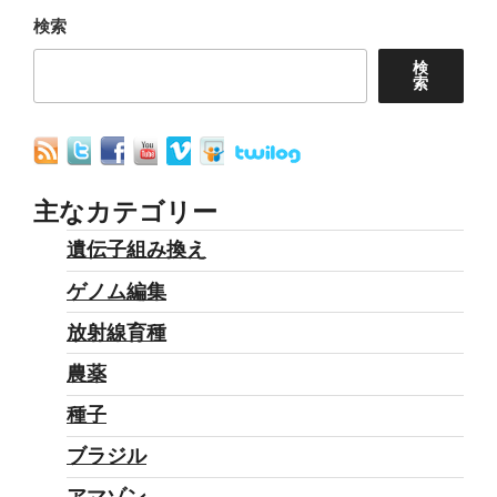
ョ
検索
ン
検
索
主なカテゴリー
遺伝子組み換え
ゲノム編集
放射線育種
農薬
種子
ブラジル