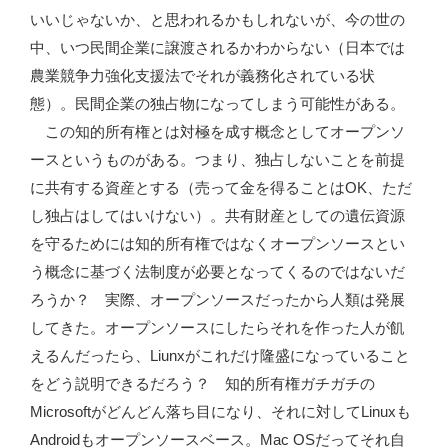
いいじゃないか、と思われるかもしれないが、今の世の
中、いつ民間企業に譲渡されるかわからない（日本では
農業競争力強化支援法でそれが義務化されている状
態）。民間企業の独占物になってしまう可能性がある。
この知的所有権とは対極を成す概念としてオープンソ
ースというものがある。つまり、独占しないことを前提
に共有する資産とする（売って金を得ることはOK、ただ
し独占はしてはいけない）。共有財産としての遺伝資源
を守るためには知的所有権ではなくオープンソースとい
う概念に基づく法制度が必要となってくるのではないだ
ろうか？ 実際、オープンソースだったから人類は発展
してきた。オープンソースにしたらそれを作った人が飢
えるんだったら、Liunxがこれだけ隆盛になっていること
をどう説明できるだろう？ 知的所有権ガチガチの
Microsoftがどんどん落ち目になり、それに対してLinuxも
Androidもオープンソースベース。Mac OSだってそれ自