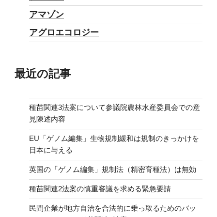
アマゾン
アグロエコロジー
最近の記事
種苗関連3法案について参議院農林水産委員会での意
見陳述内容
EU「ゲノム編集」生物規制緩和は規制のきっかけを
日本に与える
英国の「ゲノム編集」規制法（精密育種法）は無効
種苗関連2法案の慎重審議を求める緊急要請
民間企業が地方自治を合法的に乗っ取るためのバッ