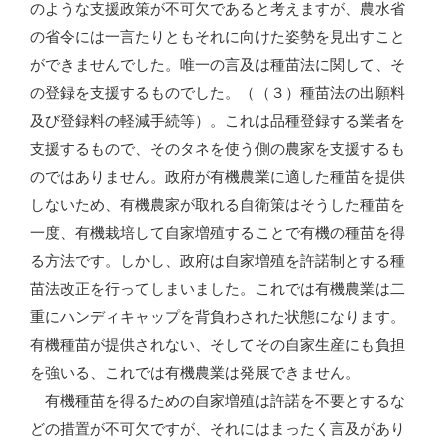
のような支援政策が不可欠であると考えますが、農水省
の省令には一言たりともそれに向けた姿勢を見出すこと
ができませんでした。唯一の言及は種苗法に関して、そ
の登録を支援するものでした。（（３）種苗法の出願料
及び登録料の軽減手続等）。これは品種登録する業者を
支援するもので、そのタネを使う側の農家を支援するも
のではありません。政府が有機農業に適した種苗を提供
しないため、有機農家が取れる自衛策はそうした種苗を
一度、有機栽培して自家増殖することで有機の種苗を得
る方法です。しかし、政府は自家増殖を許諾制とする種
苗法改正を行ってしまいました。これでは有機農業は二
重にハンディキャップを背負わされた状態になります。
有機種苗が提供されない、そしてその自家生産にも負担
を強いる、これでは有機農業は発展できません。
有機種苗を得るための自家増殖は許諾を不要とするな
どの措置が不可欠ですが、それにはまったく言及があり