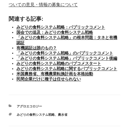
ついての意見・情報の募集について
関連する記事:
みどりの食料システム戦略：パブリックコメント
国会での追及：みどりの食料システム戦略
「みどりの食料システム戦略」の根本問題：タネと有機
認証
有機認証は誰のもの？
「みどりの食料システム戦略」のパブリックコメント
「みどりの食料システム戦略」パブリックコメント後編
みどりの食料システム戦略のパブコメスタート
みどりの食料システム戦略に関するパブリックコメント
米国農務省、有機農業転換計画を本格始動
民間企業だけに種子は任せられない
カ
アグロエコロジー
テ
タ
みどりの食料システム戦略
、
農水省
ゴ
グ
リ
ー