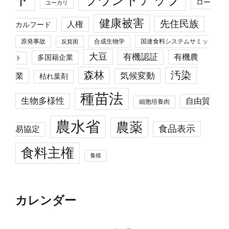
ラウンドアップ
ロー
ユーカリ
健康被害
先住民族
人権
カルフード
原発事故
合成生物学
国連食料システムサミッ
反貧困
大豆
有機認証
有機農
多国籍企業
ト
森林
汚染
業
気候変動
枯れ葉剤
種苗法
生物多様性
自由貿
細胞培養肉
農水省
農薬
食品表示
易協定
食料主権
養殖
カレンダー