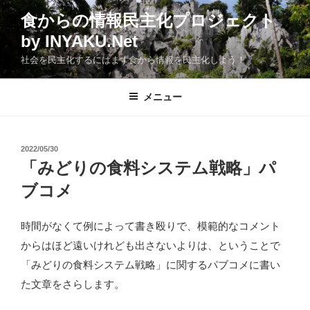
コ
食からの情報民主化プロジェクト
ン
by INYAKU.Net
テ
ン
社会を民主化するにはまず食から情報を民主化しよう！
ツ
へ
メニュー
ス
キ
ッ
投
2022/05/30
プ
稿
「みどりの食料システム戦略」パ
日:
ブコメ
時間がなくて例によって書き殴りで、模範的なコメント
からはほど遠いけれども出さないよりは、ということで
「みどりの食料システム戦略」に関するパブコメに書い
た文章をさらします。