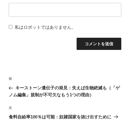
私はロボットではありません。
投
前
前
稿
の
キーストーン遺伝子の発見：失えば生物絶滅も（「ゲ
ナ
投
ノム編集」規制が不可欠なもう1つの理由）
稿
ビ
次
次
ゲ
の
食料自給率100％は可能：奴隷国家を抜け出すために
ー
投
シ
稿