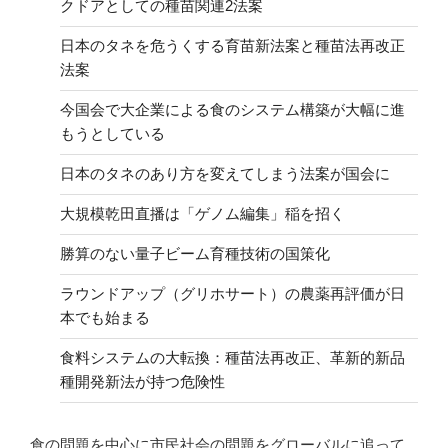
クドアとしての種苗関連2法案
日本のタネを危うくする育苗新法案と種苗法再改正
法案
今国会で大企業による食のシステム構築が大幅に進
もうとしている
日本のタネのあり方を変えてしまう法案が国会に
大規模乾田直播は「ゲノム編集」稲を招く
勝算のない量子ビーム育種技術の国策化
ラウンドアップ（グリホサート）の農薬再評価が日
本でも始まる
食料システムの大転換：種苗法再改正、革新的新品
種開発新法が持つ危険性
食の問題を中心に市民社会の問題をグローバルに追って