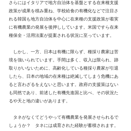
さらにはイタリアで地方自治体を基盤とする在来種支援
政策が成果を積み重ね、学校給食の有機化などで注目さ
れる韓国も地方自治体を中心に在来種の支援政策が着実
に有機農業の発展を後押ししています。米国ですら在来
種保全・活用法案が提案される状況に至っています。
しかし、一方、日本は有機に限らず、種採り農家は苦
境を強いられています。手間は多く、収入は限られ、跡
取りがいないために、高齢化している種採り農家が引退
したら、日本の地域の在来種は絶滅してしまう危機にあ
ると言わざるをえないと思います。政府の支援策はない
も同然であり、前述した有機先進国と比べ、その状況た
るや天と地の違いがあります。
タネがなくてどうやって有機農業を発展させられるで
しょうか？ タネには成育された経験が蓄積されます。