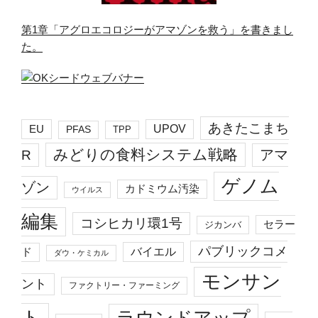
第1章「アグロエコロジーがアマゾンを救う」を書きまし
た。
あきたこまち
EU
UPOV
PFAS
TPP
みどりの食料システム戦略
R
アマ
ゲノム
ゾン
カドミウム汚染
ウイルス
編集
コシヒカリ環1号
セラー
ジカンバ
パブリックコメ
バイエル
ド
ダウ・ケミカル
モンサン
ント
ファクトリー・ファーミング
ト