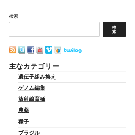
ョ
検索
ン
検
索
主なカテゴリー
遺伝子組み換え
ゲノム編集
放射線育種
農薬
種子
ブラジル