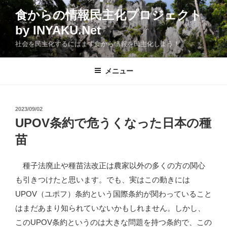
コ
食からの情報民主化プロジェクト
ン
by INYAKU.Net
テ
ン
社会を民主化するにはまず食から情報を民主化しよう！
ツ
へ
メニュー
ス
キ
ッ
投
2023/09/02
プ
稿
UPOV条約で危うくなった日本の種
日:
苗
種子法廃止や種苗法改正は農家以外の多くの方の関心
も引きつけたと思います。でも、実はこの動きには
UPOV（ユポフ）条約という国際条約が関わっていること
はまだあまり知られていないかもしれません。しかし、
このUPOV条約というのは大きな問題を持つ条約で、この