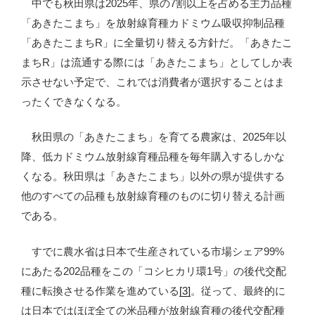
中でも秋田県は2025年、県の7割以上を占める主力品種
「あきたこまち」を放射線育種カドミウム吸収抑制品種
「あきたこまちR」に全量切り替える方針だ。「あきたこ
まちR」は流通する際には「あきたこまち」としてしか表
示させない予定で、これでは消費者が選択することはま
ったくできなくなる。
秋田県の「あきたこまち」を育てる農家は、2025年以
降、低カドミウム放射線育種品種を毎年購入するしかな
くなる。秋田県は「あきたこまち」以外の県が提供する
他のすべての品種も放射線育種のものに切り替える計画
である。
すでに農水省は日本で生産されている市場シェア99%
にあたる202品種をこの「コシヒカリ環1号」の後代交配
種に転換させる作業を進めている
[3]
。従って、最終的に
は日本ではほぼ全ての米品種が放射線育種の後代交配種