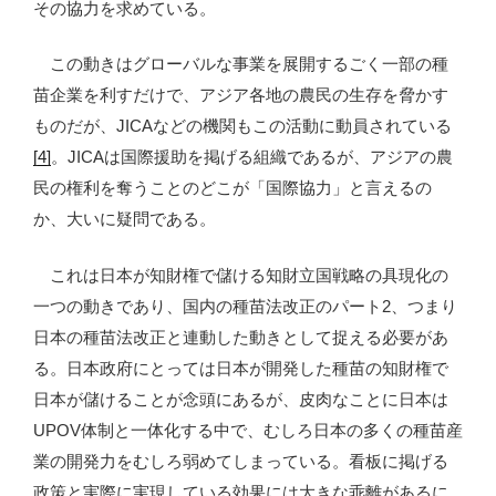
その協力を求めている。
この動きはグローバルな事業を展開するごく一部の種
苗企業を利すだけで、アジア各地の農民の生存を脅かす
ものだが、JICAなどの機関もこの活動に動員されている
[4]
。JICAは国際援助を掲げる組織であるが、アジアの農
民の権利を奪うことのどこが「国際協力」と言えるの
か、大いに疑問である。
これは日本が知財権で儲ける知財立国戦略の具現化の
一つの動きであり、国内の種苗法改正のパート2、つまり
日本の種苗法改正と連動した動きとして捉える必要があ
る。日本政府にとっては日本が開発した種苗の知財権で
日本が儲けることが念頭にあるが、皮肉なことに日本は
UPOV体制と一体化する中で、むしろ日本の多くの種苗産
業の開発力をむしろ弱めてしまっている。看板に掲げる
政策と実際に実現している効果には大きな乖離があるに