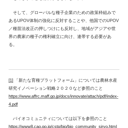
そして、グローバルな種子企業のための政策枠組みで
あるUPOV体制の強化に反対することや、他国でのUPOV
／種苗法改正の押しつけにも反対し、地域がアジアや世
界の農家の種子の権利確立に向け、連帯する必要があ
る。
[1]
「新たな育種プラットフォーム」については農林水産
研究イノベーション戦略２０２０など参照のこと
https://www.affrc.maff.go.jp/docs/innovate/attach/pdf/index-
4.pdf
バイオコミュニティについては以下を参照のこと
https://www8.cao.go.jp/cstp/bio/bio_community_siryo.html