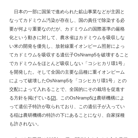
日本の一部に国策で進められた鉱山事業などが主因と
なってカドミウム汚染が存在し、国の責任で除染する必
要が何より重要なのだが、カドミウムの国際基準の厳格
化という動きに対して、農水省はカドミウムを吸収しな
い米の開発を優先し、放射線重イオンビーム照射によっ
てカドミウムを吸収する遺伝子OsNramp5を破壊すること
でカドミウムをほとんど吸収しない「コシヒカリ環1号」
を開発した。そして全国の主要な品種に重イオンビーム
によって破壊したOsNramp5を「コシヒカリ環1号」との
交配によって入れることで、全国的にその栽培を促進す
る方針を掲げている
[2]
。このOsNramp5は農研機構によ
って遺伝子特許が取られており、この遺伝子が入ってい
る稲は農研機構の特許の下にあることになり、自家採種
も許されない。