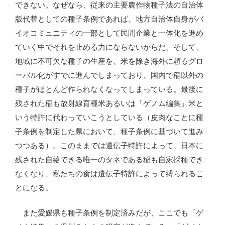
できない。なぜなら、従来の主要農作物種子法の自治体
版代替としての種子条例であれば、地方自治体自身がバ
イオコミュニティの一部として民間企業と一体化を進め
ていく中でそれを止める力にならないからだ。そして、
地域に不可欠な種子の生産を、米を除き海外に頼るグロ
ーバル化がすでに進んでしまっており、国内で稲以外の
種子がほとんど作られなくなってしまっている。最後に
残された稲も放射線育種米あるいは「ゲノム編集」米と
いう特許に代わっていこうとしている（皮肉なことに種
子条例を制定した県において、種子条例に基づいて進み
つつある）。このままでは遺伝子特許によって、日本に
残された自給できる唯一のタネである稲も自家採種でき
なくなり、私たちの食は遺伝子特許によって縛られるこ
とになる。
また愛媛県も種子条例を制定済みだが、ここでも「ゲ