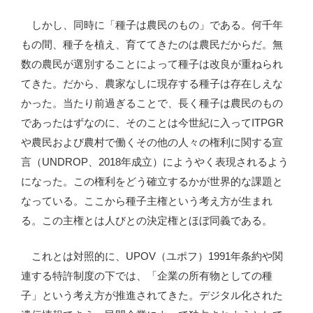
しかし、同時に「種子は農民のもの」である。何千年
もの間、種子を植え、育ててきたのは農民だからだ。無
数の農民が選別することによって種子は改良が重ねられ
てきた。だから、農家なしに現存する種子は存在しえな
かった。当たり前過ぎることで、長く種子は農民のもの
であったはずなのに、そのことは今世紀に入ってITPGR
や農民および農村で働くその他の人々の権利に関する宣
言（UNDROP、2018年成立）にようやく表現されるよう
になった。この権利をどう確立するかが世界的な課題と
なっている。ここから種子主権という考え方が生まれ
る。この主権とは人びとの決定権とほぼ同義である。
これとは対照的に、UPOV（ユポフ）1991年条約や関
連する特許制度の下では、「企業の所有物としての種
子」という考え方が推進されてきた。デジタル化された