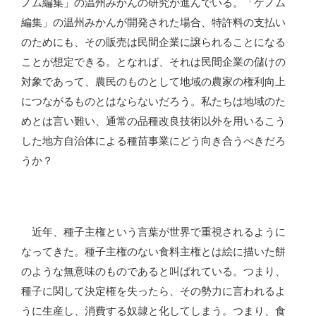
ノム編集」の温州みかんの研究が進んでいる。「ゲノム
編集」の温州みかんが開発された場合、特許料の支払い
のためにも、その販売は民間企業に譲られることになる
ことが想定できる。となれば、それは民間企業の儲けの
対象であって、農民のものとして地域の農家の権利向上
につながるものとはならないだろう。私たちは地域のた
めとは言い難い、通常の品種改良技術以外を用いるこう
した地方自治体による種苗事業にどう向き合うべきだろ
うか？
近年、種子主権という言葉が世界で重視されるように
なってきた。種子主権のない食料主権とは絵に描いた餅
のような無意味のものであると叫ばれている。つまり、
種子に関して決定権を失ったら、その勢力に言われるよ
うに生産し、消費する奴隷と化してしまう。つまり、食