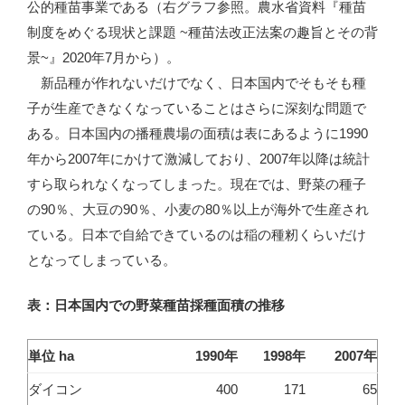
公的種苗事業である（右グラフ参照。農水省資料『種苗
制度をめぐる現状と課題 ~種苗法改正法案の趣旨とその背
景~』2020年7月から）。
新品種が作れないだけでなく、日本国内でそもそも種
子が生産できなくなっていることはさらに深刻な問題で
ある。日本国内の播種農場の面積は表にあるように1990
年から2007年にかけて激減しており、2007年以降は統計
すら取られなくなってしまった。現在では、野菜の種子
の90％、大豆の90％、小麦の80％以上が海外で生産され
ている。日本で自給できているのは稲の種籾くらいだけ
となってしまっている。
表：日本国内での野菜種苗採種面積の推移
単位 ha
1990年
1998年
2007年
ダイコン
400
171
65