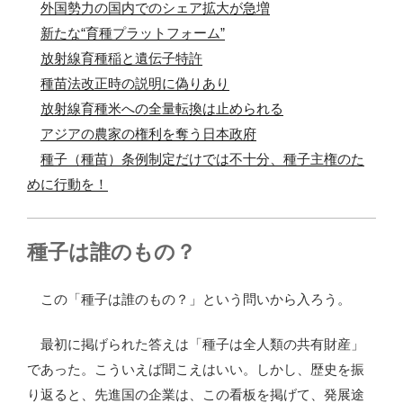
外国勢力の国内でのシェア拡大が急増
新たな“育種プラットフォーム”
放射線育種稲と遺伝子特許
種苗法改正時の説明に偽りあり
放射線育種米への全量転換は止められる
アジアの農家の権利を奪う日本政府
種子（種苗）条例制定だけでは不十分、種子主権のた
めに行動を！
種子は誰のもの？
この「種子は誰のもの？」という問いから入ろう。
最初に掲げられた答えは「種子は全人類の共有財産」
であった。こういえば聞こえはいい。しかし、歴史を振
り返ると、先進国の企業は、この看板を掲げて、発展途