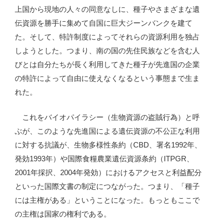
上国から現地の人々の同意なしに、種子やさまざまな遺
伝資源を勝手に集めて自国に巨大ジーンバンクを建て
た。そして、特許制度によってそれらの資源利用を独占
しようとした。つまり、南の国の先住民族などを含む人
びとは自分たちが長く利用してきた種子が先進国の企業
の特許によって自由に使えなくなるという事態まで生ま
れた。
これをバイオパイラシー（生物資源の盗賊行為）と呼
ぶが、このような先進国による遺伝資源の不公正な利用
に対する抗議が、生物多様性条約（CBD、署名1992年、
発効1993年）や国際食糧農業遺伝資源条約（ITPGR、
2001年採択、2004年発効）におけるアクセスと利益配分
といった国際文書の制定につながった。つまり、「種子
には主権がある」ということになった。もっともここで
の主権は国家の権利である。