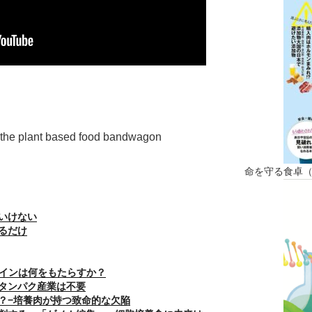
 the plant based food bandwagon
命を守る食卓
いけない
るだけ
サインは何をもたらすか？
タンパク産業は不要
？−培養肉が持つ致命的な欠陥