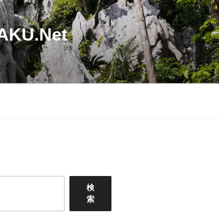
U.Net
検
索