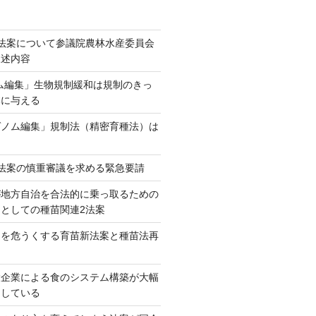
法案について参議院農林水産委員会
陳述内容
ム編集」生物規制緩和は規制のきっ
本に与える
ゲノム編集」規制法（精密育種法）は
法案の慎重審議を求める緊急要請
が地方自治を合法的に乗っ取るための
としての種苗関連2法案
ネを危うくする育苗新法案と種苗法再
大企業による食のシステム構築が大幅
としている