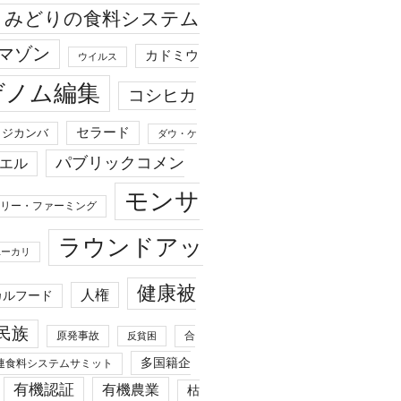
みどりの食料システム
マゾン
カドミウ
ウイルス
ゲノム編集
コシヒカ
セラード
ジカンバ
ダウ・ケ
パブリックコメン
エル
モンサ
リー・ファーミング
ラウンドアッ
ユーカリ
健康被
人権
カルフード
民族
原発事故
合
反貧困
多国籍企
連食料システムサミット
有機認証
有機農業
枯