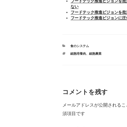
フードテック推進ビジョンを批
ない
フードテック推進ビジョンを批
フードテック推進ビジョンに圧
カ
食のシステム
テ
タ
細胞培養肉
、
細胞農業
ゴ
グ
リ
ー
コメントを残す
メールアドレスが公開されるこ
須項目です