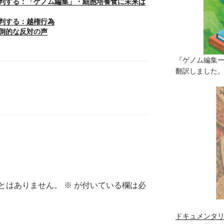
判する：「ゲノム編集」・細胞培養食に未来は
判する：越権行為
倒的な反対の声
『ゲノム編集
翻訳しました。（
とはありません。
※
が付いている欄は必
ドキュメンタリ