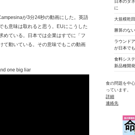
日本のタ
に
mpesinaが3分24秒の動画にした。英語
大規模乾
でも意味は取れると思う。EUにこうした
勝算のな
求めている。日本では企業はすでに「フ
ラウンド
けて動いている。その意味でもこの動画
が日本で
食料シス
新品種開
nd one big liar
食の問題を中
っています。
詳細
連絡先