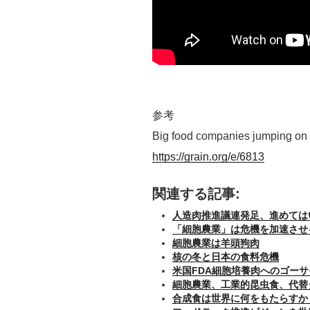
参考
Big food companies jumping on
https://grain.org/e/6813
関連する記事:
人造肉推進議連発足、進めては
「細胞農業」は危機を加速させ
細胞農業は羊頭狗肉
核の冬と日本の食料危機
米国FDA細胞培養肉へのゴー
細胞農業、工業的昆虫食、代替
合成食は世界に何をもたらすか