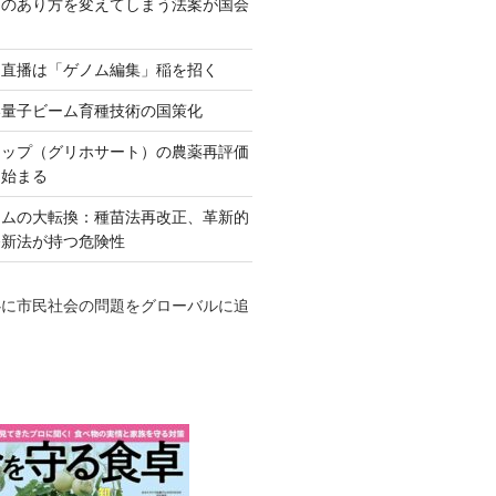
ネのあり方を変えてしまう法案が国会
田直播は「ゲノム編集」稲を招く
い量子ビーム育種技術の国策化
アップ（グリホサート）の農薬再評価
も始まる
テムの大転換：種苗法再改正、革新的
発新法が持つ危険性
心に市民社会の問題をグローバルに追