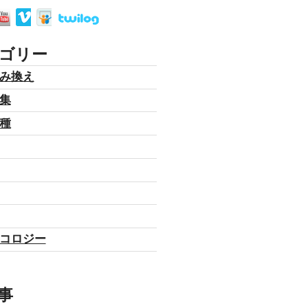
ゴリー
み換え
集
種
コロジー
事