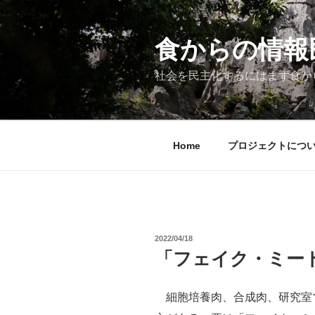
コ
ン
テ
食からの情報民主
ン
ツ
社会を民主化するにはまず食か
へ
ス
キ
ッ
Home
プロジェクトにつ
プ
投
2022/04/18
稿
「フェイク・ミー
日:
細胞培養肉、合成肉、研究室