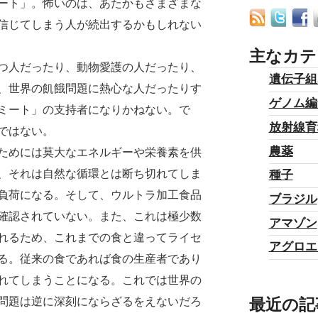
ート」。怖いのは、あたかもさまざまな
信じてしまう人が続出するかもしれない
主なカテ
つ人だったり、動物愛護の人だったり、
遺伝子組
、世界の飢餓問題に熱心な人だったりす
ゲノム編
ミート」の支持者になりかねない。で
放射線育
ではない。
農薬
ためには莫大なエネルギーや栄養素を供
、それは自然な循環とは断ち切れてしま
種子
負荷になる。そして、ウルトラ加工食品
ブラジル
確認されていない。また、これは極少数
アマゾン
れるため、これまでの食と違ってライセ
アグロエ
る。従来の食であれば食の生産者であり
れてしまうことになる。これでは世界の
最近の記
問題は逆に深刻にならざるをえないだろ