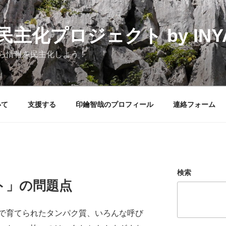
化プロジェクト by INYAK
ら情報を民主化しよう！
いて
支援する
印鑰智哉のプロフィール
連絡フォーム
検索
ト」の問題点
で育てられたタンパク質、いろんな呼び