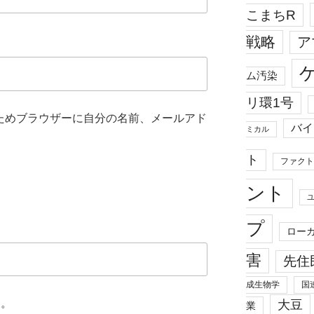
こまちR
戦略
ア
ム汚染
リ環1号
ためブラウザーに自分の名前、メールアド
バイ
ミカル
ト
ファクト
ント
プ
ロー
害
先住
成生物学
国
ん。
大豆
業