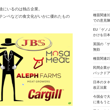
陰にいるのは独占企業。
種苗関連3
テンペなどの食文化がいかに優れたもの
での意見
EU「ゲノ
かけを日
英国の「
無効
種苗関連2
民間企業
バックドア
日本のタ
改正法案
今国会で
に進もう