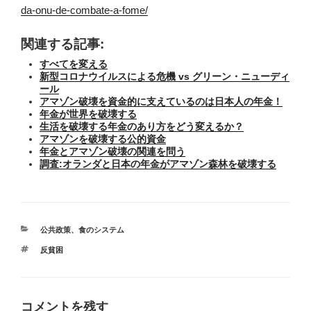
da-onu-de-combate-a-fome/
関連する記事:
すべてを変える
新型コロナウイルスによる危機 vs グリーン・ニューディ
ール
アマゾン破壊を資金的に支えているのは日本人の年金！
年金が世界を破壊する
生活を破壊する年金のあり方をどう変えるか？
アマゾンを破壊する公的資金
年金とアマゾン破壊の関連を問う
調査:オランダと日本の年金がアマゾン森林を破壊する
カ
公共政策
、
食のシステム
テ
タ
反貧困
ゴ
グ
リ
ー
コメントを残す