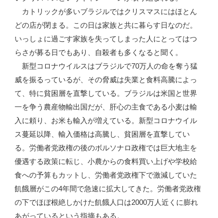
カトリックが多いブラジルではクリスマスにはほとん
どの店が閉まる。この日は家族と共に暮らす日なのだ。
いっしょに過ごす家族を失ってしまった人にとってはつ
らさが募る日でもあり、自殺者も多くなると聞く。
新型コロナウイルスはブラジルで70万人の命を奪う猛
威を振るっているが、その脅威は失業と食料高騰によっ
て、特に貧困層を直撃している。ブラジルは米国と世界
一を争う農産物輸出国だが、肝心の主食である小麦は輸
入に頼り、お米も輸入が増えている。新型コロナウイル
ス蔓延以降、輸入価格は高騰し、貧困層を直撃してい
る。労働者党政権の後のボルソナロ政権では巨大地主を
優遇する政策に転じ、小農からの食料買い上げや学校給
食への予算もカットし、労働者党政権下で激減していた
飢餓層がこの4年間で急速に拡大してきた。労働者党政権
の下でほぼ根絶しかけた飢餓人口は2000万人近くに膨れ
あがっているという指摘もある。