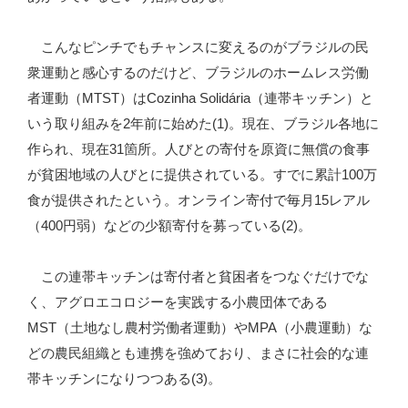
こんなピンチでもチャンスに変えるのがブラジルの民
衆運動と感心するのだけど、ブラジルのホームレス労働
者運動（MTST）はCozinha Solidária（連帯キッチン）と
いう取り組みを2年前に始めた(1)。現在、ブラジル各地に
作られ、現在31箇所。人びとの寄付を原資に無償の食事
が貧困地域の人びとに提供されている。すでに累計100万
食が提供されたという。オンライン寄付で毎月15レアル
（400円弱）などの少額寄付を募っている(2)。
この連帯キッチンは寄付者と貧困者をつなぐだけでな
く、アグロエコロジーを実践する小農団体である
MST（土地なし農村労働者運動）やMPA（小農運動）な
どの農民組織とも連携を強めており、まさに社会的な連
帯キッチンになりつつある(3)。