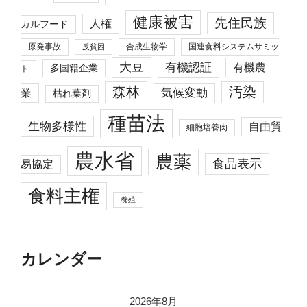
健康被害
先住民族
人権
カルフード
原発事故
合成生物学
国連食料システムサミッ
反貧困
大豆
有機認証
有機農
多国籍企業
ト
森林
汚染
業
気候変動
枯れ葉剤
種苗法
生物多様性
自由貿
細胞培養肉
農水省
農薬
食品表示
易協定
食料主権
養殖
カレンダー
2026年8月