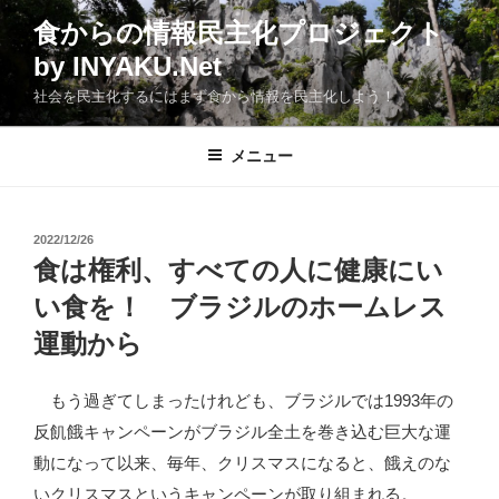
コ
食からの情報民主化プロジェクト
ン
by INYAKU.Net
テ
ン
社会を民主化するにはまず食から情報を民主化しよう！
ツ
へ
メニュー
ス
キ
ッ
投
2022/12/26
プ
稿
食は権利、すべての人に健康にい
日:
い食を！ ブラジルのホームレス
運動から
もう過ぎてしまったけれども、ブラジルでは1993年の
反飢餓キャンペーンがブラジル全土を巻き込む巨大な運
動になって以来、毎年、クリスマスになると、餓えのな
いクリスマスというキャンペーンが取り組まれる。