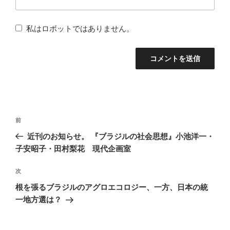
私はロボットではありません。
投
前
前
稿
の
近刊のお知らせ。 『ブラジルの社会思想』小池洋一・
ナ
投
子安昭子・田村梨花 現代企画室
稿
ビ
次
次
ゲ
の
根を張るブラジルのアグロエコロジー、一方、日本の統
ー
投
一地方選は？
シ
稿
ョ