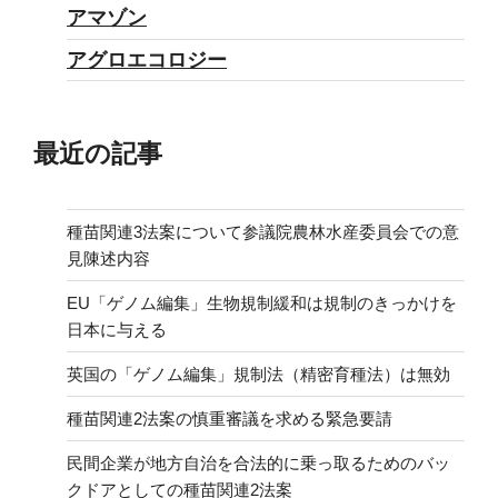
アマゾン
アグロエコロジー
最近の記事
種苗関連3法案について参議院農林水産委員会での意
見陳述内容
EU「ゲノム編集」生物規制緩和は規制のきっかけを
日本に与える
英国の「ゲノム編集」規制法（精密育種法）は無効
種苗関連2法案の慎重審議を求める緊急要請
民間企業が地方自治を合法的に乗っ取るためのバッ
クドアとしての種苗関連2法案