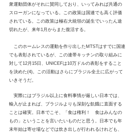
衆運動団体がそれに賛同しており、いってみれば共通の
スローガンになっている。この政策は国連でも高く評価
されている。この政策は極右大統領の誕生でいったん途
切れたが、来年1月からまた復活する。
このホームレスの運動を作り出したMTSTはすでに国連
でも表彰されているが、この連帯キッチンの取り組みに
対して12月15日、UNICEFは10万ドルの表彰をすること
を決めた(4)。この活動はさらにブラジル全土に広がって
いきそうだ。
実際にはブラジル以上に食料事情が厳しい日本では、
輸入が止まれば、ブラジルよりも深刻な飢餓に直面する
ことは確実。日本でこそ、「食は権利！ 食はみんなの
もの」ということを言いたいものだと思う。日本でも年
末年始は寄せ場などでは炊き出しが行われるけれども、