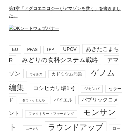
第1章「アグロエコロジーがアマゾンを救う」を書きまし
た。
あきたこまち
EU
UPOV
PFAS
TPP
みどりの食料システム戦略
R
アマ
ゲノム
ゾン
カドミウム汚染
ウイルス
編集
コシヒカリ環1号
セラー
ジカンバ
パブリックコメ
バイエル
ド
ダウ・ケミカル
モンサン
ント
ファクトリー・ファーミング
ト
ラウンドアップ
ロー
ユーカリ